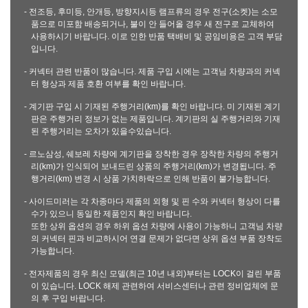
- 전조등, 후미등, 안개등, 방향지시등 램프류의 경우 전구(소켓)는 소모
품으로 미포함 배송되거나, 불이 안 들어올 경우 새 전구로 교체하여
사용하시기 바랍니다. 이로 인한 반품 택배비 및 공임비용은 고객 부담
입니다.
- 커넥터 관련 반품이 많습니다. 제품 구입 시에는 고객님 차량과의 커넥
터 형상과 제품 호환 여부를 확인 바랍니다.
- 계기판 구입 시 기재된 주행거리(km)를 확인 바랍니다. 미 기재된 계기
판은 주행거리 정보가 없는 제품입니다. 계기판의 실 주행거리와 기재
된 주행거리는 오차가 있을수있습니다.
- 르노삼성, 쉐보레 차량에 계기판을 장착한 경우 장착한 차량의 주행거
리(km)가 인식되어 보내드린 상품의 주행거리(km)가 변경됩니다. 주
행거리(km) 변경 시 상품 가치하락으로 인해 반품이 불가능합니다.
- 사이드미러는 각 차종마다 제품의 외형 및 핀 수와 커넥터 형상이 다를
수가 있으니 동일한 제품인지 확인 바랍니다.
또한 상위 옵션의 경우 하위 옵션 차량에 사용이 가능하니 고객님 차량
의 커넥터 핀과 비교하시어 연결 문제가 없다면 상위 옵션 부품 장착도
가능합니다.
- 전자제품의 경우 최신 모델(최근 10년 내외)부터는 LOCK이 걸린 부품
이 있습니다. LOCK 해제 관련하여 서비스센터나 관련 정비업체에 문
의 후 구입 바랍니다.