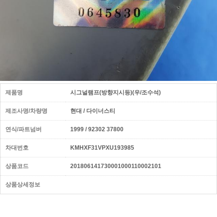
제품명
시그널램프(방향지시등)(우/조수석)
제조사명/차량명
현대 / 다이너스티
연식/파트넘버
1999 / 92302 37800
차대번호
KMHXF31VPXU193985
상품코드
201806141730001000110002101
상품상세정보