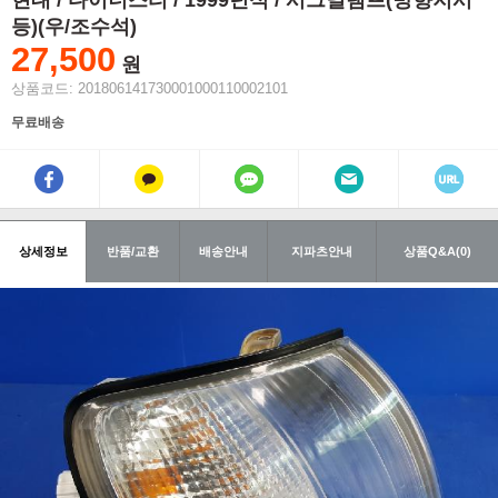
현대 / 다이너스티 / 1999년식 / 시그널램프(방향지시
등)(우/조수석)
27,500
원
상품코드: 201806141730001000110002101
무료배송
상세정보
반품/교환
배송안내
지파츠안내
상품Q&A(0)