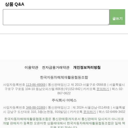
상품 Q&A
글쓰기
이용약관
전자금융거래약관
개인정보처리방침
한국자동차해체재활용협동조합
사업자등록번호
113-86-49069
| 통신판매업신고 제 2013-서울구로-0566호 | 서울특별시
구로구 구로동 104-10 동남오피스텔 806호(우)152-842 | 카카오톡
문의하기
| 팩스 02-
867-0622
주식회사 어메스
사업자등록번호
348-88-01869
| 통신판매업신고 : 제 2024-서울강남-01149호 | 서울특별
시 강남구 도산대로 310, 3층(논현동, 916빌딩) | 카카오톡
문의하기
| 팩스 02-6499-3432
한국자동차해체재활용협동조합은 통신판매중개자로서 통신판매의 당사자가 아니므로
개별 판매자가 등록한 오픈마켓 상품에대해서 한국자동차해체재활용협동조합은 일체 책
임을 지지 않습니다.