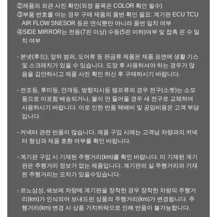
②제품의 외관 사진 확인(외장 품목은 COLOR 확인 필수)
③부품 번호를 아는 경우 구매 제품의 품번 확인 필요: 계기판 ECU TCU
AIR FLOW SNESOR 등은 연식뿐만 아니라 품번 일치 여부
④SIDE MIRROR는 전동(7핀 이상) 수동(5핀 이하)여부 및 접촉 핀 수 일
치 여부
- 본넷(후드), 앞뒤 범퍼, 도어류 등 판금류 제품은 제품 표면에 생활 기스
및 스크래치가 있을 수 있습니다. 도장 후 사용하셔야 하는 경우가 많
음을 감안하시고 제품 사진 확인 하신 후 구매하시기 바랍니다.
- 전조등, 후미등, 안개등, 방향지시등 램프류의 경우 전구(소켓)는 소모
품으로 미포함 배송되거나, 불이 안 들어올 경우 새 전구로 교체하여
사용하시기 바랍니다. 이로 인한 반품 택배비 및 공임비용은 고객 부담
입니다.
- 커넥터 관련 반품이 많습니다. 제품 구입 시에는 고객님 차량과의 커넥
터 형상과 제품 호환 여부를 확인 바랍니다.
- 계기판 구입 시 기재된 주행거리(km)를 확인 바랍니다. 미 기재된 계기
판은 주행거리 정보가 없는 제품입니다. 계기판의 실 주행거리와 기재
된 주행거리는 오차가 있을수있습니다.
- 르노삼성, 쉐보레 차량에 계기판을 장착한 경우 장착한 차량의 주행거
리(km)가 인식되어 보내드린 상품의 주행거리(km)가 변경됩니다. 주
행거리(km) 변경 시 상품 가치하락으로 인해 반품이 불가능합니다.