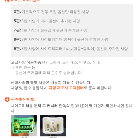
3핀:
기본적으로 전동 조절 옵션만 적용된 사양
5핀:
3핀 사양에 미러 열선이 추가된 사양
7핀:
5핀 사양에 전동접이 옵션이 추가된 사양
8핀:
7핀 사양에 사이드리피터(깜빡이) 옵션이 추가된 사양
9핀:
8핀 사양에 사이드리피터 2way(미등+깜빡이) 옵션이 추가된 사양
고급사양 적용차종
(ex: 그랜저, 오피러스, 에쿠스, 기타)
- 후진 연동 등
- 옵션이 추가됨에 따라 핀수도 늘어납니다.
신형차종과 몇몇 차종은 내용과 다를 수 있습니다.
사양 및 핀수 불일치 시
차량 제조사 고객센터
로 문의 바랍니다.
핀수확인방법
사이드미러를 분리 후 커넥터 안쪽의 핀(배선)이 몇 개인지 확인하시면 됩니
다.