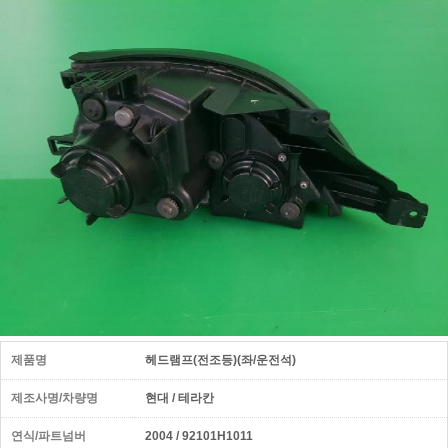
제품명
헤드램프(전조등)(좌/운전석)
제조사명/차량명
현대 / 테라칸
연식/파트넘버
2004 / 92101H1011