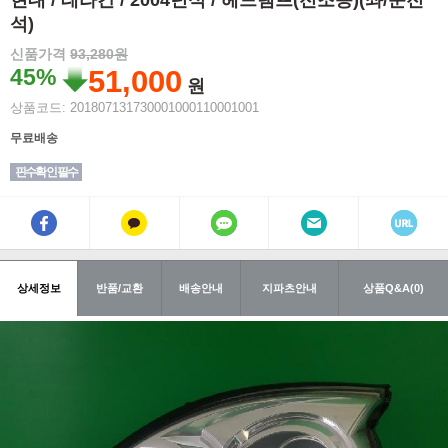
현대 / 테라칸 / 2004년식 / 헤드램프(전조등)(좌/운전
석)
신품가격
93,280원
45%
51,000
원
상품코드: 201807131730001000110001001
무료배송
핀수확인 필수
상세정보
반품/교환
배송안내
지파츠안내
상품Q&A(0)