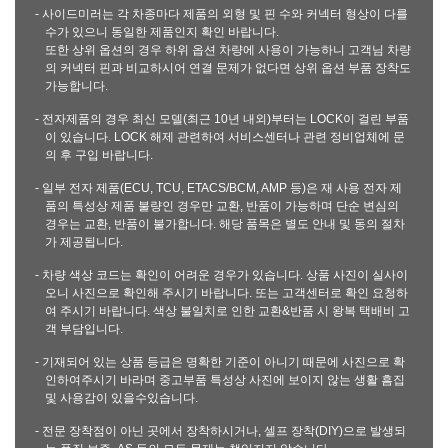
- 사이드미러는 각 차종마다 제품의 외형 및 핀 수와 커넥터 형상이 다를
수가 있으니 동일한 제품인지 확인 바랍니다.
또한 상위 옵션의 경우 하위 옵션 차량에 사용이 가능하니 고객님 차량
의 커넥터 핀과 비교하시어 연결 문제가 없다면 상위 옵션 부품 장착도
가능합니다.
- 전자제품의 경우 최신 모델(최근 10년 내외)부터는 LOCK이 걸린 부품
이 있습니다. LOCK 해제 관련하여 서비스센터나 관련 정비업체에 문
의 후 구입 바랍니다.
- 일부 전자 제품(ECU, TCU, ETACS/BCM, AMP 등)은 재 사용 전자 제
품의 특성상 제품 불량인 경우만 교환, 반품이 가능하며 단순 변심의
경우는 교환, 반품이 불가합니다. 해당 품목은 별도 안내 및 동의 절차
가 제공됩니다.
- 차량 색상 코드는 확인이 어려운 경우가 있습니다. 상품 사진이 실사이
오니 사진으로 확인해 주시기 바랍니다. 또는 고객센터로 확인 요청하
여 주시기 바랍니다. 색상 불일치로 인한 교환&반품 시 왕복 택배비 고
객 부담입니다.
- 기재되어 있는 상품 등급은 명확한 기준이 아니기 때문에 사진으로 확
인하여주시기 바라며 중고부품 특성상 사진에 보이지 않는 생활 흠집
및 사용감이 있을수있습니다.
- 전문 장착점이 아닌 곳에서 장착하시거나, 셀프 장착(DIY)으로 발생되