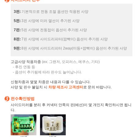
3핀:
기본적으로 전동 조절 옵션만 적용된 사양
5핀:
3핀 사양에 미러 열선이 추가된 사양
7핀:
5핀 사양에 전동접이 옵션이 추가된 사양
8핀:
7핀 사양에 사이드리피터(깜빡이) 옵션이 추가된 사양
9핀:
8핀 사양에 사이드리피터 2way(미등+깜빡이) 옵션이 추가된 사양
고급사양 적용차종
(ex: 그랜저, 오피러스, 에쿠스, 기타)
- 후진 연동 등
- 옵션이 추가됨에 따라 핀수도 늘어납니다.
신형차종과 몇몇 차종은 내용과 다를 수 있습니다.
사양 및 핀수 불일치 시
차량 제조사 고객센터
로 문의 바랍니다.
핀수확인방법
사이드미러를 분리 후 커넥터 안쪽의 핀(배선)이 몇 개인지 확인하시면 됩니
다.