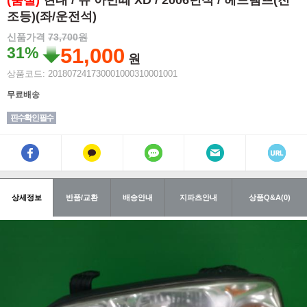
(품절)
현대 / 뉴 아반떼 XD / 2006년식 / 헤드램프(전
조등)(좌/운전석)
신품가격
73,700원
31%
51,000
원
상품코드: 201807241730001000310001001
무료배송
핀수확인 필수
상세정보
반품/교환
배송안내
지파츠안내
상품Q&A(0)