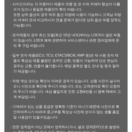
- 사이드미러는 각 차종마다 제품의 외형 및 핀 수와 커넥터 형상이 다를
수가 있으니 동일한 제품인지 확인 바랍니다.
또한 상위 옵션의 경우 하위 옵션 차량에 사용이 가능하니 고객님 차량
의 커넥터 핀과 비교하시어 연결 문제가 없다면 상위 옵션 부품 장착도
가능합니다.
- 전자제품의 경우 최신 모델(최근 10년 내외)부터는 LOCK이 걸린 부품
이 있습니다. LOCK 해제 관련하여 서비스센터나 관련 정비업체에 문
의 후 구입 바랍니다.
- 일부 전자 제품(ECU, TCU, ETACS/BCM, AMP 등)은 재 사용 전자 제
품의 특성상 제품 불량인 경우만 교환, 반품이 가능하며 단순 변심의
경우는 교환, 반품이 불가합니다. 해당 품목은 별도 안내 및 동의 절차
가 제공됩니다.
- 차량 색상 코드는 확인이 어려운 경우가 있습니다. 상품 사진이 실사이
오니 사진으로 확인해 주시기 바랍니다. 또는 고객센터로 확인 요청하
여 주시기 바랍니다. 색상 불일치로 인한 교환&반품 시 왕복 택배비 고
객 부담입니다.
- 기재되어 있는 상품 등급은 명확한 기준이 아니기 때문에 사진으로 확
인하여주시기 바라며 중고부품 특성상 사진에 보이지 않는 생활 흠집
및 사용감이 있을수있습니다.
- 전문 장착점이 아닌 곳에서 장착하시거나, 셀프 장착(DIY)으로 발생되