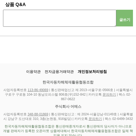
상품 Q&A
글쓰기
이용약관
전자금융거래약관
개인정보처리방침
한국자동차해체재활용협동조합
사업자등록번호
113-86-49069
| 통신판매업신고 제 2013-서울구로-0566호 | 서울특별시
구로구 구로동 104-10 동남오피스텔 806호(우)152-842 | 카카오톡
문의하기
| 팩스 02-
867-0622
주식회사 어메스
사업자등록번호
348-88-01869
| 통신판매업신고 : 제 2024-서울강남-01149호 | 서울특별
시 강남구 도산대로 310, 3층(논현동, 916빌딩) | 카카오톡
문의하기
| 팩스 02-6499-3432
한국자동차해체재활용협동조합은 통신판매중개자로서 통신판매의 당사자가 아니므로
개별 판매자가 등록한 오픈마켓 상품에대해서 한국자동차해체재활용협동조합은 일체 책
임을 지지 않습니다.