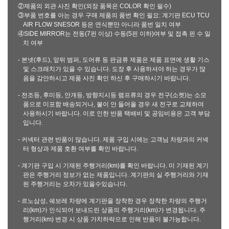
②제품의 외관 사진 확인(외장 품목은 COLOR 확인 필수)
③부품 번호를 아는 경우 구매 제품의 품번 확인 필요: 계기판 ECU TCU
AIR FLOW SNESOR 등은 연식뿐만 아니라 품번 일치 여부
④SIDE MIRROR는 전동(7핀 이상) 수동(5핀 이하)여부 및 접촉 핀 수 일
치 여부
- 본넷(후드), 앞뒤 범퍼, 도어류 등 판금류 제품은 제품 표면에 생활 기스
및 스크래치가 있을 수 있습니다. 도장 후 사용하셔야 하는 경우가 많
음을 감안하시고 제품 사진 확인 하신 후 구매하시기 바랍니다.
- 전조등, 후미등, 안개등, 방향지시등 램프류의 경우 전구(소켓)는 소모
품으로 미포함 배송되거나, 불이 안 들어올 경우 새 전구로 교체하여
사용하시기 바랍니다. 이로 인한 반품 택배비 및 공임비용은 고객 부담
입니다.
- 커넥터 관련 반품이 많습니다. 제품 구입 시에는 고객님 차량과의 커넥
터 형상과 제품 호환 여부를 확인 바랍니다.
- 계기판 구입 시 기재된 주행거리(km)를 확인 바랍니다. 미 기재된 계기
판은 주행거리 정보가 없는 제품입니다. 계기판의 실 주행거리와 기재
된 주행거리는 오차가 있을수있습니다.
- 르노삼성, 쉐보레 차량에 계기판을 장착한 경우 장착한 차량의 주행거
리(km)가 인식되어 보내드린 상품의 주행거리(km)가 변경됩니다. 주
행거리(km) 변경 시 상품 가치하락으로 인해 반품이 불가능합니다.