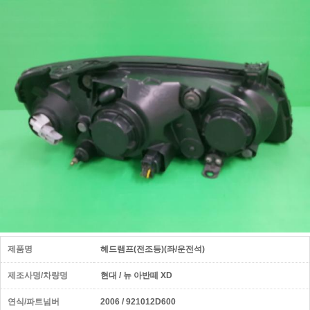
제품명
헤드램프(전조등)(좌/운전석)
제조사명/차량명
현대 / 뉴 아반떼 XD
연식/파트넘버
2006 / 921012D600