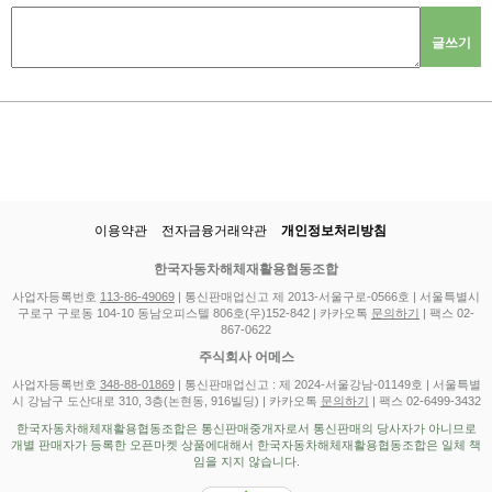
글쓰기
이용약관
전자금융거래약관
개인정보처리방침
한국자동차해체재활용협동조합
사업자등록번호
113-86-49069
| 통신판매업신고 제 2013-서울구로-0566호 | 서울특별시
구로구 구로동 104-10 동남오피스텔 806호(우)152-842 | 카카오톡
문의하기
| 팩스 02-
867-0622
주식회사 어메스
사업자등록번호
348-88-01869
| 통신판매업신고 : 제 2024-서울강남-01149호 | 서울특별
시 강남구 도산대로 310, 3층(논현동, 916빌딩) | 카카오톡
문의하기
| 팩스 02-6499-3432
한국자동차해체재활용협동조합은 통신판매중개자로서 통신판매의 당사자가 아니므로
개별 판매자가 등록한 오픈마켓 상품에대해서 한국자동차해체재활용협동조합은 일체 책
임을 지지 않습니다.