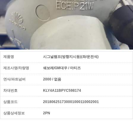
제품명
시그널램프(방향지시등)(좌/운전석)
제조사명/차량명
쉐보레/GM대우 / 마티즈
연식/파트넘버
2000 / 없음
차대번호
KLY4A11BPYC598174
상품코드
201806251730001000110002001
상품상세정보
2PN