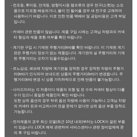
- 전조등, 후미등, 안개등, 방향지시등 램프류의 경우 전구(소켓)는 소모
품으로 미포함 배송되거나, 불이 안 들어올 경우 새 전구로 교체하여
사용하시기 바랍니다. 이로 인한 반품 택배비 및 공임비용은 고객 부담
입니다.
- 커넥터 관련 반품이 많습니다. 제품 구입 시에는 고객님 차량과의 커넥
터 형상과 제품 호환 여부를 확인 바랍니다.
- 계기판 구입 시 기재된 주행거리(km)를 확인 바랍니다. 미 기재된 계기
판은 주행거리 정보가 없는 제품입니다. 계기판의 실 주행거리와 기재
된 주행거리는 오차가 있을수있습니다.
- 르노삼성, 쉐보레 차량에 계기판을 장착한 경우 장착한 차량의 주행거
리(km)가 인식되어 보내드린 상품의 주행거리(km)가 변경됩니다. 주
행거리(km) 변경 시 상품 가치하락으로 인해 반품이 불가능합니다.
- 사이드미러는 각 차종마다 제품의 외형 및 핀 수와 커넥터 형상이 다를
수가 있으니 동일한 제품인지 확인 바랍니다.
또한 상위 옵션의 경우 하위 옵션 차량에 사용이 가능하니 고객님 차량
의 커넥터 핀과 비교하시어 연결 문제가 없다면 상위 옵션 부품 장착도
가능합니다.
- 전자제품의 경우 최신 모델(최근 10년 내외)부터는 LOCK이 걸린 부품
이 있습니다. LOCK 해제 관련하여 서비스센터나 관련 정비업체에 문
의 후 구입 바랍니다.