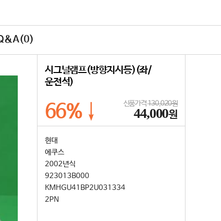
&A(0)
시그널램프(방향지시등)(좌/
운전석)
신품가격
130,020원
66%↓
44,000
원
현대
에쿠스
2002년식
923013B000
KMHGU41BP2U031334
2PN