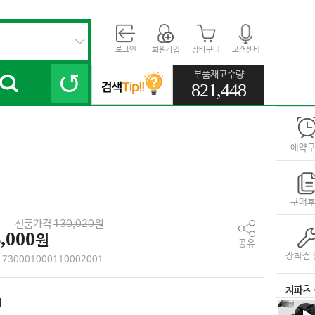
로그인
회원가입
장바구니
고객센터
부품재고수량
821,448
예약
구매
신품가격
130,020원
,000
원
공유
장착점 
730001000110002001
지파츠 
대