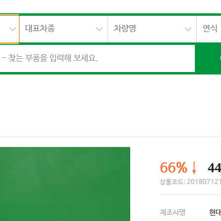
대표차종
차량명
연식
44
66%↓
상품코드: 201807121
제조사명
현