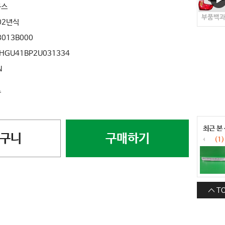
쿠스
부품백
02년식
3013B000
HGU41BP2U031334
N
료
최근 본
구니
구매하기
(1)
T