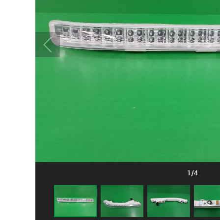
1
/
4