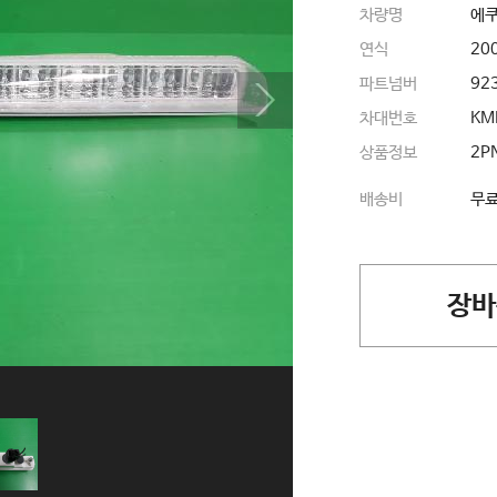
차량명
에
연식
20
파트넘버
92
차대번호
KM
상품정보
2P
배송비
무
장바