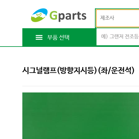
제조사
부품 선택
시그널램프(방향지시등)(좌/운전석)