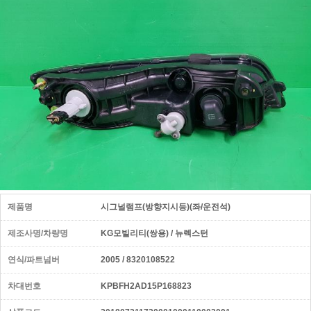
제품명
시그널램프(방향지시등)(좌/운전석)
제조사명/차량명
KG모빌리티(쌍용) / 뉴렉스턴
연식/파트넘버
2005 / 8320108522
차대번호
KPBFH2AD15P168823