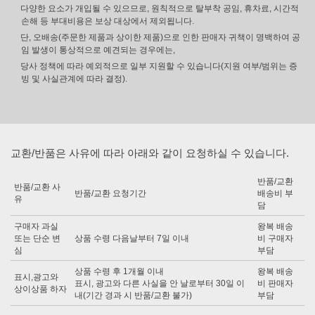
다양한 요소가 개입될 수 있으므로, 원칙적으로 탈부착 공임, 휴차료, 시간적
손해 등 부대비용은 보상 대상에서 제외됩니다.
단, 오배송(주문한 제품과 상이한 제품)으로 인한 판매자 귀책이 명백하여 공
임 발생이 통상적으로 예견되는 경우에는,
당사 정책에 따라 예외적으로 일부 지원할 수 있습니다(지원 여부/범위는 증
빙 및 사실관계에 따라 결정).
교환/반품은 사유에 따라 아래와 같이 요청하실 수 있습니다.
반품/교환
반품/교환 사
반품/교환 요청기간
배송비 부
유
담
구매자 과실
왕복 배송
또는 단순 변
상품 수령 다음날부터 7일 이내
비 구매자
심
부담
상품 수령 후 1개월 이내
왕복 배송
표시,광고와
표시, 광고와 다른 사실을 안 날로부터 30일 이
비 판매자
상이상품 하자
내(기간 경과 시 반품/교환 불가)
부담