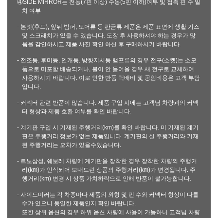
④SIDE MIRROR는 전동(7핀 이상) 수동(5핀 이하)여부 및 접촉 핀 수 일
치 여부
- 본넷(후드), 앞뒤 범퍼, 도어류 등 판금류 제품은 제품 표면에 생활 기스
및 스크래치가 있을 수 있습니다. 도장 후 사용하셔야 하는 경우가 많
음을 감안하시고 제품 사진 확인 하신 후 구매하시기 바랍니다.
- 전조등, 후미등, 안개등, 방향지시등 램프류의 경우 전구(소켓)는 소모
품으로 미포함 배송되거나, 불이 안 들어올 경우 새 전구로 교체하여
사용하시기 바랍니다. 이로 인한 반품 택배비 및 공임비용은 고객 부담
입니다.
- 커넥터 관련 반품이 많습니다. 제품 구입 시에는 고객님 차량과의 커넥
터 형상과 제품 호환 여부를 확인 바랍니다.
- 계기판 구입 시 기재된 주행거리(km)를 확인 바랍니다. 미 기재된 계기
판은 주행거리 정보가 없는 제품입니다. 계기판의 실 주행거리와 기재
된 주행거리는 오차가 있을수있습니다.
- 르노삼성, 쉐보레 차량에 계기판을 장착한 경우 장착한 차량의 주행거
리(km)가 인식되어 보내드린 상품의 주행거리(km)가 변경됩니다. 주
행거리(km) 변경 시 상품 가치하락으로 인해 반품이 불가능합니다.
- 사이드미러는 각 차종마다 제품의 외형 및 핀 수와 커넥터 형상이 다를
수가 있으니 동일한 제품인지 확인 바랍니다.
또한 상위 옵션의 경우 하위 옵션 차량에 사용이 가능하니 고객님 차량