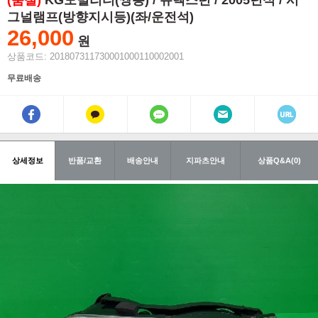
(품절)
KG모빌리티(쌍용) / 뉴렉스턴 / 2005년식 / 시
그널램프(방향지시등)(좌/운전석)
26,000
원
상품코드: 201807311730001000110002001
무료배송
상세정보
반품/교환
배송안내
지파츠안내
상품Q&A(0)