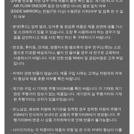
③부품 번호를 아는 경우 구매 제품의 품번 확인 필요: 계기판 ECU TCU
AIR FLOW SNESOR 등은 연식뿐만 아니라 품번 일치 여부
④SIDE MIRROR는 전동(7핀 이상) 수동(5핀 이하)여부 및 접촉 핀 수 일
치 여부
- 본넷(후드), 앞뒤 범퍼, 도어류 등 판금류 제품은 제품 표면에 생활 기스
및 스크래치가 있을 수 있습니다. 도장 후 사용하셔야 하는 경우가 많
음을 감안하시고 제품 사진 확인 하신 후 구매하시기 바랍니다.
- 전조등, 후미등, 안개등, 방향지시등 램프류의 경우 전구(소켓)는 소모
품으로 미포함 배송되거나, 불이 안 들어올 경우 새 전구로 교체하여
사용하시기 바랍니다. 이로 인한 반품 택배비 및 공임비용은 고객 부담
입니다.
- 커넥터 관련 반품이 많습니다. 제품 구입 시에는 고객님 차량과의 커넥
터 형상과 제품 호환 여부를 확인 바랍니다.
- 계기판 구입 시 기재된 주행거리(km)를 확인 바랍니다. 미 기재된 계기
판은 주행거리 정보가 없는 제품입니다. 계기판의 실 주행거리와 기재
된 주행거리는 오차가 있을수있습니다.
- 르노삼성, 쉐보레 차량에 계기판을 장착한 경우 장착한 차량의 주행거
리(km)가 인식되어 보내드린 상품의 주행거리(km)가 변경됩니다. 주
행거리(km) 변경 시 상품 가치하락으로 인해 반품이 불가능합니다.
- 사이드미러는 각 차종마다 제품의 외형 및 핀 수와 커넥터 형상이 다를