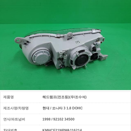
제품명
헤드램프(전조등)(우/조수석)
제조사명/차량명
현대 / 쏘나타 3 1.8 DOHC
연식/파트넘버
1998 / 92102 34500
차대번호
KMHCF21NPWA116214