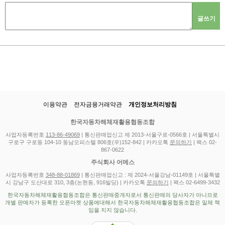
글쓰기
이용약관
전자금융거래약관
개인정보처리방침
한국자동차해체재활용협동조합
사업자등록번호
113-86-49069
| 통신판매업신고 제 2013-서울구로-0566호 | 서울특별시
구로구 구로동 104-10 동남오피스텔 806호(우)152-842 | 카카오톡
문의하기
| 팩스 02-
867-0622
주식회사 어메스
사업자등록번호
348-88-01869
| 통신판매업신고 : 제 2024-서울강남-01149호 | 서울특별
시 강남구 도산대로 310, 3층(논현동, 916빌딩) | 카카오톡
문의하기
| 팩스 02-6499-3432
한국자동차해체재활용협동조합은 통신판매중개자로서 통신판매의 당사자가 아니므로
개별 판매자가 등록한 오픈마켓 상품에대해서 한국자동차해체재활용협동조합은 일체 책
임을 지지 않습니다.