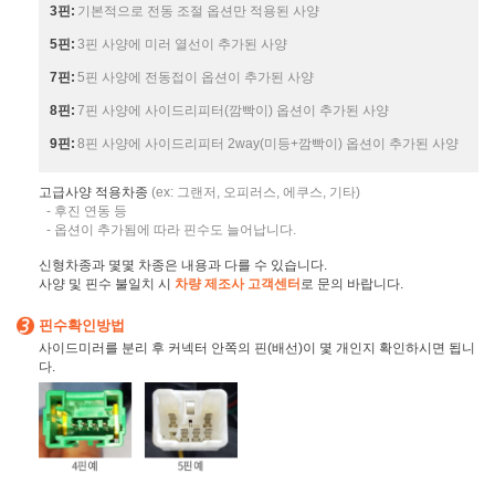
3핀:
기본적으로 전동 조절 옵션만 적용된 사양
5핀:
3핀 사양에 미러 열선이 추가된 사양
7핀:
5핀 사양에 전동접이 옵션이 추가된 사양
8핀:
7핀 사양에 사이드리피터(깜빡이) 옵션이 추가된 사양
9핀:
8핀 사양에 사이드리피터 2way(미등+깜빡이) 옵션이 추가된 사양
고급사양 적용차종
(ex: 그랜저, 오피러스, 에쿠스, 기타)
- 후진 연동 등
- 옵션이 추가됨에 따라 핀수도 늘어납니다.
신형차종과 몇몇 차종은 내용과 다를 수 있습니다.
사양 및 핀수 불일치 시
차량 제조사 고객센터
로 문의 바랍니다.
핀수확인방법
사이드미러를 분리 후 커넥터 안쪽의 핀(배선)이 몇 개인지 확인하시면 됩니
다.