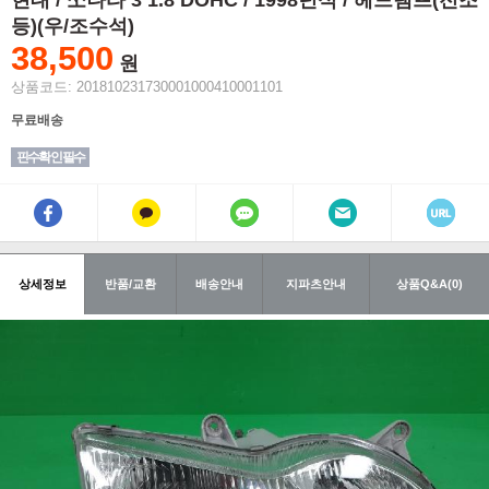
현대 / 쏘나타 3 1.8 DOHC / 1998년식 / 헤드램프(전조
등)(우/조수석)
38,500
원
상품코드: 201810231730001000410001101
무료배송
핀수확인 필수
상세정보
반품/교환
배송안내
지파츠안내
상품Q&A(0)