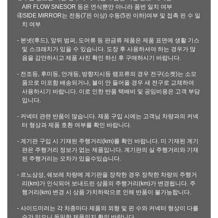
AIR FLOW SNESOR 등은 연식뿐만 아니라 품번 일치 여부
④SIDE MIRROR는 전동(7핀 이상) 수동(5핀 이하)여부 및 접촉 핀 수 일
치 여부
- 본넷(후드), 앞뒤 범퍼, 도어류 등 판금류 제품은 제품 표면에 생활 기스
및 스크래치가 있을 수 있습니다. 도장 후 사용하셔야 하는 경우가 많
음을 감안하시고 제품 사진 확인 하신 후 구매하시기 바랍니다.
- 전조등, 후미등, 안개등, 방향지시등 램프류의 경우 전구(소켓)는 소모
품으로 미포함 배송되거나, 불이 안 들어올 경우 새 전구로 교체하여
사용하시기 바랍니다. 이로 인한 반품 택배비 및 공임비용은 고객 부담
입니다.
- 커넥터 관련 반품이 많습니다. 제품 구입 시에는 고객님 차량과의 커넥
터 형상과 제품 호환 여부를 확인 바랍니다.
- 계기판 구입 시 기재된 주행거리(km)를 확인 바랍니다. 미 기재된 계기
판은 주행거리 정보가 없는 제품입니다. 계기판의 실 주행거리와 기재
된 주행거리는 오차가 있을수있습니다.
- 르노삼성, 쉐보레 차량에 계기판을 장착한 경우 장착한 차량의 주행거
리(km)가 인식되어 보내드린 상품의 주행거리(km)가 변경됩니다. 주
행거리(km) 변경 시 상품 가치하락으로 인해 반품이 불가능합니다.
- 사이드미러는 각 차종마다 제품의 외형 및 핀 수와 커넥터 형상이 다를
수가 있으니 동일한 제품인지 확인 바랍니다.