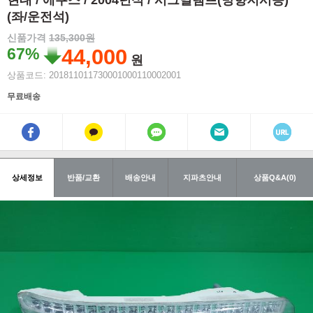
현대 / 에쿠스 / 2004년식 / 시그널램프(방향지시등)
(좌/운전석)
신품가격
135,300원
67%
44,000
원
상품코드: 201811011730001000110002001
무료배송
상세정보
반품/교환
배송안내
지파츠안내
상품Q&A(0)