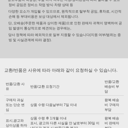
정비 공임은 정비소 작업 방식·차량 상태 등
다양한 요소가 개입될 수 있으므로, 원칙적으로 탈부착 공임, 휴차료, 시간적
손해 등 부대비용은 보상 대상에서 제외됩니다.
단, 오배송(주문한 제품과 상이한 제품)으로 인한 판매자 귀책이 명백하여 공
임 발생이 통상적으로 예견되는 경우에는,
당사 정책에 따라 예외적으로 일부 지원할 수 있습니다(지원 여부/범위는 증
빙 및 사실관계에 따라 결정).
교환/반품은 사유에 따라 아래와 같이 요청하실 수 있습니다.
반품/교환
반품/교환 사
반품/교환 요청기간
배송비 부
유
담
구매자 과실
왕복 배송
또는 단순 변
상품 수령 다음날부터 7일 이내
비 구매자
심
부담
상품 수령 후 1개월 이내
왕복 배송
표시,광고와
표시, 광고와 다른 사실을 안 날로부터 30일 이
비 판매자
상이상품 하자