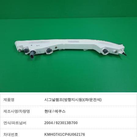
제품명
시그널램프(방향지시등)(좌/운전석)
제조사명/차량명
현대 / 에쿠스
연식/파트넘버
2004 / 923013B700
차대번호
KMHGT41CP4U062176