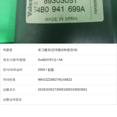
제품명
포그램프(안개등)(좌/운전석)
제조사명/차량명
Audi(아우디) / A6
연식/파트넘버
2000 / 없음
차대번호
WAUZZZ4BZYN144822
상품코드
201810301730001000310003001
상품상세정보