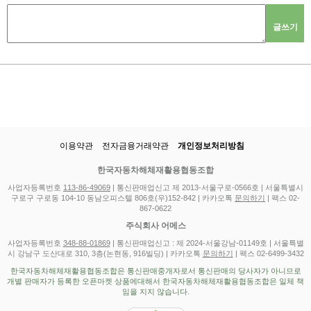
글쓰기
이용약관
전자금융거래약관
개인정보처리방침
한국자동차해체재활용협동조합
사업자등록번호
113-86-49069
| 통신판매업신고 제 2013-서울구로-0566호 | 서울특별시
구로구 구로동 104-10 동남오피스텔 806호(우)152-842 | 카카오톡
문의하기
| 팩스 02-
867-0622
주식회사 어메스
사업자등록번호
348-88-01869
| 통신판매업신고 : 제 2024-서울강남-01149호 | 서울특별
시 강남구 도산대로 310, 3층(논현동, 916빌딩) | 카카오톡
문의하기
| 팩스 02-6499-3432
한국자동차해체재활용협동조합은 통신판매중개자로서 통신판매의 당사자가 아니므로
개별 판매자가 등록한 오픈마켓 상품에대해서 한국자동차해체재활용협동조합은 일체 책
임을 지지 않습니다.