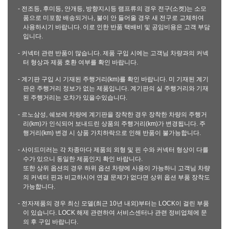
- 전조등, 후미등, 안개등, 방향지시등 램프류의 경우 전구(소켓)는 소모
품으로 미포함 배송되거나, 불이 안 들어올 경우 새 전구로 교체하여
사용하시기 바랍니다. 이로 인한 반품 택배비 및 공임비용은 고객 부담
입니다.
- 커넥터 관련 반품이 많습니다. 제품 구입 시에는 고객님 차량과의 커넥
터 형상과 제품 호환 여부를 확인 바랍니다.
- 계기판 구입 시 기재된 주행거리(km)를 확인 바랍니다. 미 기재된 계기
판은 주행거리 정보가 없는 제품입니다. 계기판의 실 주행거리와 기재
된 주행거리는 오차가 있을수있습니다.
- 르노삼성, 쉐보레 차량에 계기판을 장착한 경우 장착한 차량의 주행거
리(km)가 인식되어 보내드린 상품의 주행거리(km)가 변경됩니다. 주
행거리(km) 변경 시 상품 가치하락으로 인해 반품이 불가능합니다.
- 사이드미러는 각 차종마다 제품의 외형 및 핀 수와 커넥터 형상이 다를
수가 있으니 동일한 제품인지 확인 바랍니다.
또한 상위 옵션의 경우 하위 옵션 차량에 사용이 가능하니 고객님 차량
의 커넥터 핀과 비교하시어 연결 문제가 없다면 상위 옵션 부품 장착도
가능합니다.
- 전자제품의 경우 최신 모델(최근 10년 내외)부터는 LOCK이 걸린 부품
이 있습니다. LOCK 해제 관련하여 서비스센터나 관련 정비업체에 문
의 후 구입 바랍니다.