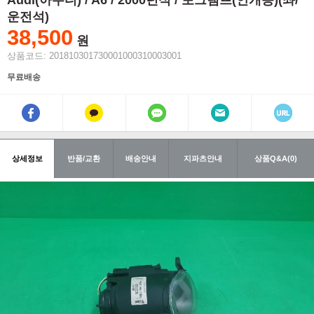
Audi(아우디) / A6 / 2000년식 / 포그램프(안개등)(좌/
운전석)
38,500
원
상품코드: 201810301730001000310003001
무료배송
상세정보
반품/교환
배송안내
지파츠안내
상품Q&A(0)