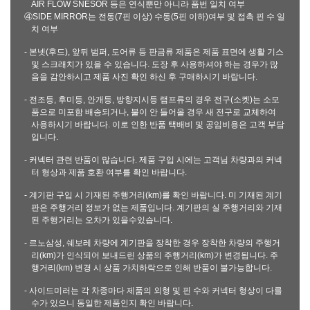
AIR FLOW SNESOR 등은 연식뿐만 아니라 품번 일치 여부
④SIDE MIRROR는 전동(7핀 이상) 수동(5핀 이하)여부 및 접촉 핀 수 일
치 여부
- 본넷(후드), 앞뒤 범퍼, 도어류 등 판금류 제품은 제품 표면에 생활 기스
및 스크래치가 있을 수 있습니다. 도장 후 사용하셔야 하는 경우가 많
음을 감안하시고 제품 사진 확인 하신 후 구매하시기 바랍니다.
- 전조등, 후미등, 안개등, 방향지시등 램프류의 경우 전구(소켓)는 소모
품으로 미포함 배송되거나, 불이 안 들어올 경우 새 전구로 교체하여
사용하시기 바랍니다. 이로 인한 반품 택배비 및 공임비용은 고객 부담
입니다.
- 커넥터 관련 반품이 많습니다. 제품 구입 시에는 고객님 차량과의 커넥
터 형상과 제품 호환 여부를 확인 바랍니다.
- 계기판 구입 시 기재된 주행거리(km)를 확인 바랍니다. 미 기재된 계기
판은 주행거리 정보가 없는 제품입니다. 계기판의 실 주행거리와 기재
된 주행거리는 오차가 있을수있습니다.
- 르노삼성, 쉐보레 차량에 계기판을 장착한 경우 장착한 차량의 주행거
리(km)가 인식되어 보내드린 상품의 주행거리(km)가 변경됩니다. 주
행거리(km) 변경 시 상품 가치하락으로 인해 반품이 불가능합니다.
- 사이드미러는 각 차종마다 제품의 외형 및 핀 수와 커넥터 형상이 다를
수가 있으니 동일한 제품인지 확인 바랍니다.