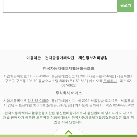
글쓰기
이용약관
전자금융거래약관
개인정보처리방침
한국자동차해체재활용협동조합
사업자등록번호
113-86-49069
| 통신판매업신고 제 2013-서울구로-0566호 | 서울특별시
구로구 구로동 104-10 동남오피스텔 806호(우)152-842 | 카카오톡
문의하기
| 팩스 02-
867-0622
주식회사 어메스
사업자등록번호
348-88-01869
| 통신판매업신고 : 제 2024-서울강남-01149호 | 서울특별
시 강남구 도산대로 310, 3층(논현동, 916빌딩) | 카카오톡
문의하기
| 팩스 02-6499-3432
한국자동차해체재활용협동조합은 통신판매중개자로서 통신판매의 당사자가 아니므로
개별 판매자가 등록한 오픈마켓 상품에대해서 한국자동차해체재활용협동조합은 일체 책
임을 지지 않습니다.