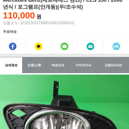
Mercedes Benz(메르세데스 벤츠) / CLS 350 / 2006
년식 / 포그램프(안개등)(우/조수석)
110,000
원
상품코드: 201812031730001000210003101
무료배송
상세정보
반품/교환
배송안내
지파츠안내
상품Q&A(0)