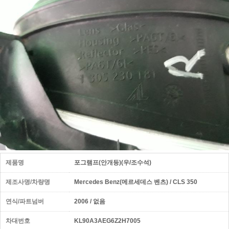
제품명
포그램프(안개등)(우/조수석)
제조사명/차량명
Mercedes Benz(메르세데스 벤츠) / CLS 350
연식/파트넘버
2006 / 없음
차대번호
KL90A3AEG6Z2H7005