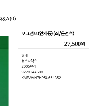
&A(0)
포그램프(안개등)(좌/운전석)
27,500
원
현대
뉴스타렉스
2005년식
922014A600
KMFWVH7HP5U664352