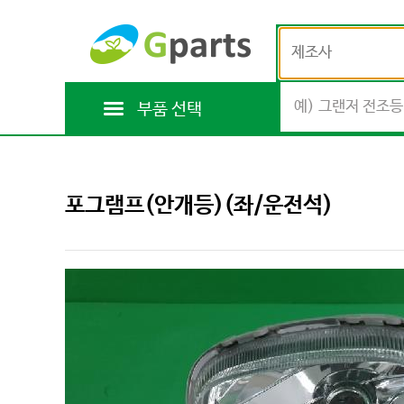
제조사
부품 선택
포그램프(안개등)(좌/운전석)