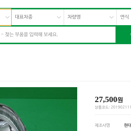
대표차종
차량명
연식
27,500
원
상품코드: 201902111
제조사명
현