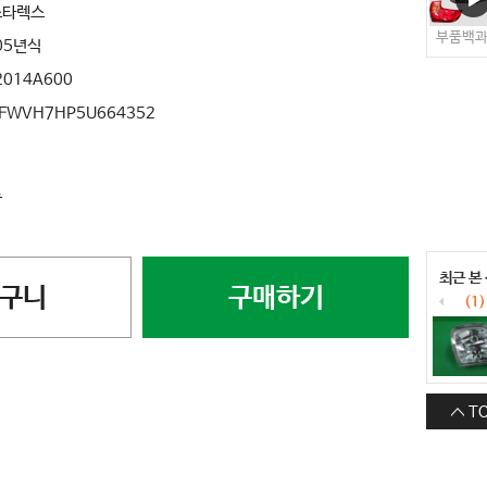
스타렉스
부품백
05년식
2014A600
FWVH7HP5U664352
료
최근 본
구니
구매하기
(1)
T