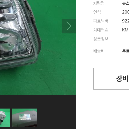
차량명
뉴
연식
20
파트넘버
92
차대번호
KM
상품정보
배송비
무
장바