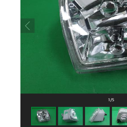
1
/
5