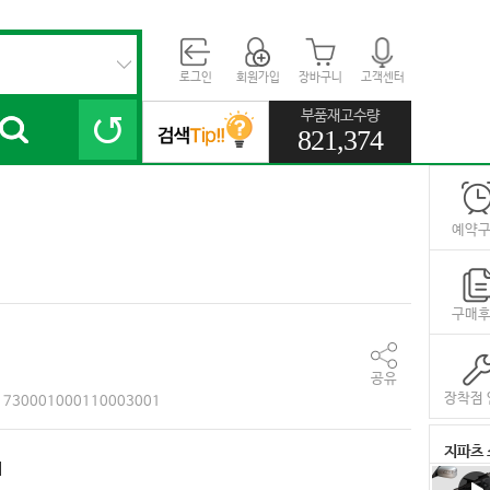
로그인
회원가입
장바구니
고객센터
부품재고수량
821,374
예약
구매
공유
장착점 
730001000110003001
지파츠 
대