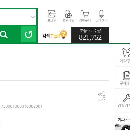
로그인
회원가입
장바구니
고객센터
부품재고수량
821,752
예약
구매
공유
장착점 
730001000310002001
지파츠 
대