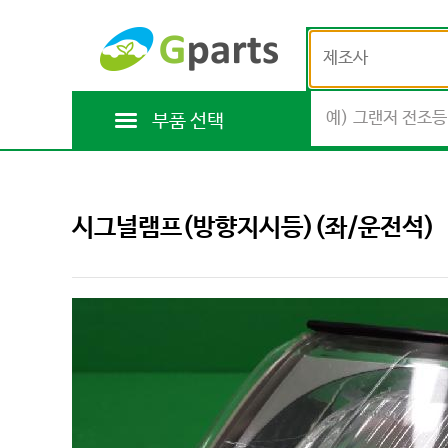
제조사
부품 선택
시그널램프(방향지시등)(좌/운전석)