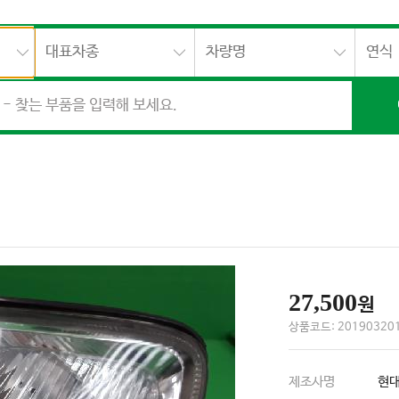
대표차종
차량명
연식
27,500
원
상품코드: 201903201
제조사명
현