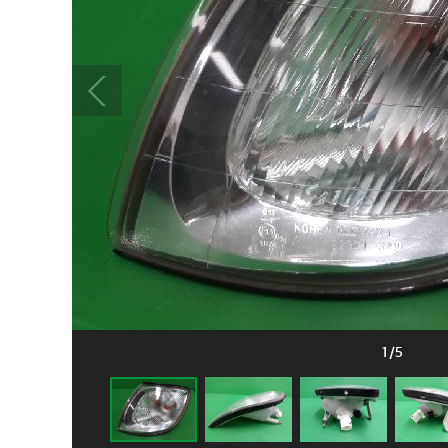
1
/
5