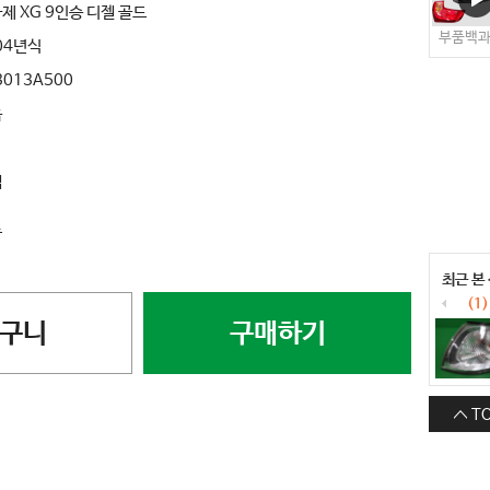
제 XG 9인승 디젤 골드
부품백
04년식
3013A500
음
색
료
최근 본
(1)
구니
구매하기
T