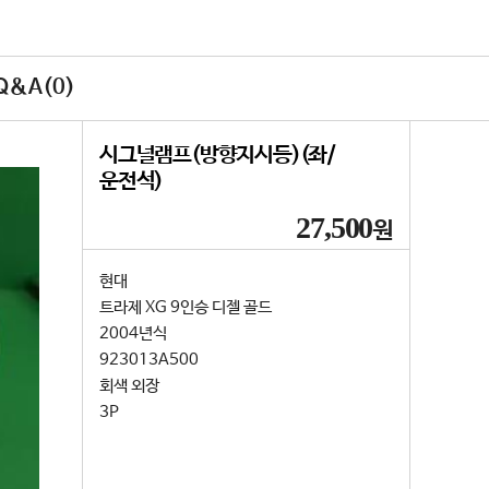
&A(0)
시그널램프(방향지시등)(좌/
운전석)
27,500
원
현대
트라제 XG 9인승 디젤 골드
2004년식
923013A500
회색 외장
3P