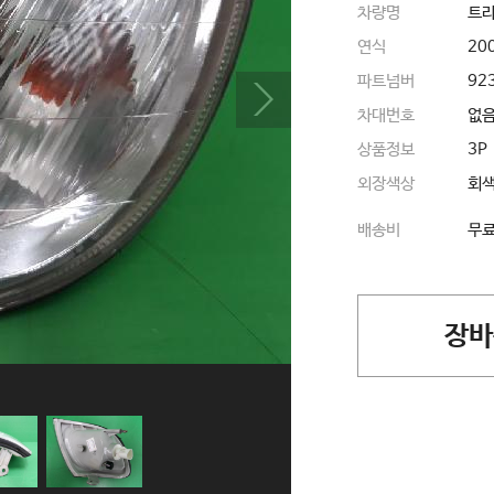
차량명
트라
연식
20
파트넘버
92
차대번호
없
상품정보
3P
외장색상
회
배송비
무
장바