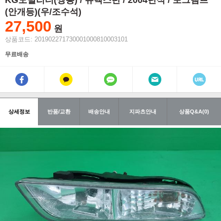
KG모빌리티(쌍용) / 뉴렉스턴 / 2004년식 / 포그램프
(안개등)(우/조수석)
27,500
원
상품코드: 201902271730001000810003101
무료배송
상세정보
반품/교환
배송안내
지파츠안내
상품Q&A(0)