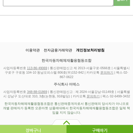
이용약관
전자금융거래약관
개인정보처리방침
한국자동차해체재활용협동조합
사업자등록번호
113-86-49069
| 통신판매업신고 제 2013-서울구로-0566호 | 서울특별시
구로구 구로동 104-10 동남오피스텔 806호(우)152-842 | 카카오톡
문의하기
| 팩스 02-
867-0622
주식회사 어메스
사업자등록번호
348-88-01869
| 통신판매업신고 : 제 2024-서울강남-01149호 | 서울특별
시 강남구 도산대로 310, 3층(논현동, 916빌딩) | 카카오톡
문의하기
| 팩스 02-6499-3432
한국자동차해체재활용협동조합은 통신판매중개자로서 통신판매의 당사자가 아니므로
개별 판매자가 등록한 오픈마켓 상품에대해서 한국자동차해체재활용협동조합은 일체 책
임을 지지 않습니다.
장바구니
구매하기