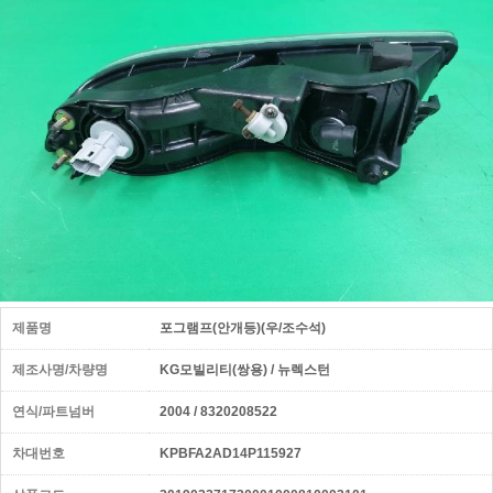
제품명
포그램프(안개등)(우/조수석)
제조사명/차량명
KG모빌리티(쌍용) / 뉴렉스턴
연식/파트넘버
2004 / 8320208522
차대번호
KPBFA2AD14P115927