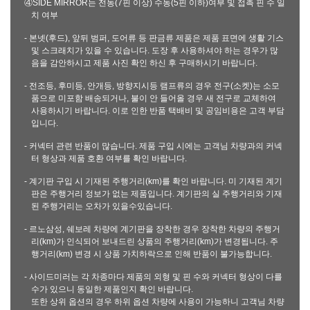
④SIDE MIRROR는 전동(7핀 이상) 수동(5핀 이하)여부 및 접촉 핀 수 일
치 여부
- 본넷(후드), 앞뒤 범퍼, 도어류 등 판금류 제품은 제품 표면에 생활 기스
및 스크래치가 있을 수 있습니다. 도장 후 사용하셔야 하는 경우가 많
음을 감안하시고 제품 사진 확인 하신 후 구매하시기 바랍니다.
- 전조등, 후미등, 안개등, 방향지시등 램프류의 경우 전구(소켓)는 소모
품으로 미포함 배송되거나, 불이 안 들어올 경우 새 전구로 교체하여
사용하시기 바랍니다. 이로 인한 반품 택배비 및 공임비용은 고객 부담
입니다.
- 커넥터 관련 반품이 많습니다. 제품 구입 시에는 고객님 차량과의 커넥
터 형상과 제품 호환 여부를 확인 바랍니다.
- 계기판 구입 시 기재된 주행거리(km)를 확인 바랍니다. 미 기재된 계기
판은 주행거리 정보가 없는 제품입니다. 계기판의 실 주행거리와 기재
된 주행거리는 오차가 있을수있습니다.
- 르노삼성, 쉐보레 차량에 계기판을 장착한 경우 장착한 차량의 주행거
리(km)가 인식되어 보내드린 상품의 주행거리(km)가 변경됩니다. 주
행거리(km) 변경 시 상품 가치하락으로 인해 반품이 불가능합니다.
- 사이드미러는 각 차종마다 제품의 외형 및 핀 수와 커넥터 형상이 다를
수가 있으니 동일한 제품인지 확인 바랍니다.
또한 상위 옵션의 경우 하위 옵션 차량에 사용이 가능하니 고객님 차량