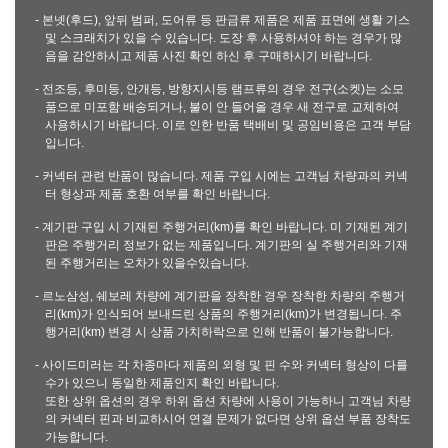
- 본넷(후드), 앞뒤 범퍼, 도어류 등 판금류 제품은 제품 표면에 생활 기스
및 스크래치가 있을 수 있습니다. 도장 후 사용하셔야 하는 경우가 많
음을 감안하시고 제품 사진 확인 하신 후 구매하시기 바랍니다.
- 전조등, 후미등, 안개등, 방향지시등 램프류의 경우 전구(소켓)는 소모
품으로 미포함 배송되거나, 불이 안 들어올 경우 새 전구로 교체하여
사용하시기 바랍니다. 이로 인한 반품 택배비 및 공임비용은 고객 부담
입니다.
- 커넥터 관련 반품이 많습니다. 제품 구입 시에는 고객님 차량과의 커넥
터 형상과 제품 호환 여부를 확인 바랍니다.
- 계기판 구입 시 기재된 주행거리(km)를 확인 바랍니다. 미 기재된 계기
판은 주행거리 정보가 없는 제품입니다. 계기판의 실 주행거리와 기재
된 주행거리는 오차가 있을수있습니다.
- 르노삼성, 쉐보레 차량에 계기판을 장착한 경우 장착한 차량의 주행거
리(km)가 인식되어 보내드린 상품의 주행거리(km)가 변경됩니다. 주
행거리(km) 변경 시 상품 가치하락으로 인해 반품이 불가능합니다.
- 사이드미러는 각 차종마다 제품의 외형 및 핀 수와 커넥터 형상이 다를
수가 있으니 동일한 제품인지 확인 바랍니다.
또한 상위 옵션의 경우 하위 옵션 차량에 사용이 가능하니 고객님 차량
의 커넥터 핀과 비교하시어 연결 문제가 없다면 상위 옵션 부품 장착도
가능합니다.