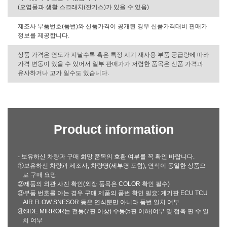
(오염물과 생활 스크래치(잔기스)가 있을 수 있음)
제조사 부품번호(품번)와 신품가격이 공개된 경우 신품가격대비 판매가
정보를 제공합니다.
상품 가격은 연도가 지날수록 혹은 특정 시기 재사용 부품 공급량에 따라
가격 변동이 있을 수 있어서 일부 판매가가 저렴한 품목은 신품 가격과
유사하거나 고가 일수도 있습니다.
Product information
- 보유하신 차량과 구매 희망 품목의 호환 여부를 꼭 확인 바랍니다.
①보유하신 차량과 제조사, 차량명(세부명 포함), 연식이 동일한 상품으
로 구매 요망
②제품의 외관 사진 확인(외장 품목은 COLOR 확인 필수)
③부품 번호를 아는 경우 구매 제품의 품번 확인 필요: 계기판 ECU TCU
AIR FLOW SNESOR 등은 연식뿐만 아니라 품번 일치 여부
④SIDE MIRROR는 전동(7핀 이상) 수동(5핀 이하)여부 및 접촉 핀 수 일
치 여부