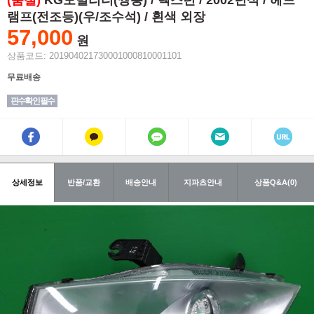
(품절)
KG모빌리티(쌍용) / 렉스턴 / 2002년식 / 헤드
램프(전조등)(우/조수석) / 흰색 외장
57,000
원
상품코드: 201904021730001000810001101
무료배송
핀수확인 필수
상세정보
반품/교환
배송안내
지파츠안내
상품Q&A(0)