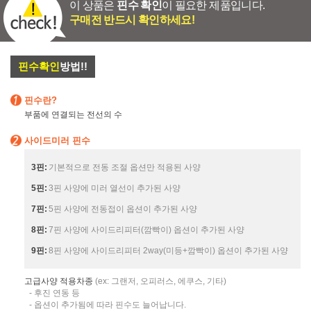
이 상품은
핀수 확인
이 필요한 제품입니다.
구매전 반드시 확인하세요!
핀수확인
방법!!
핀수란?
부품에 연결되는 전선의 수
사이드미러 핀수
3핀:
기본적으로 전동 조절 옵션만 적용된 사양
5핀:
3핀 사양에 미러 열선이 추가된 사양
7핀:
5핀 사양에 전동접이 옵션이 추가된 사양
8핀:
7핀 사양에 사이드리피터(깜빡이) 옵션이 추가된 사양
9핀:
8핀 사양에 사이드리피터 2way(미등+깜빡이) 옵션이 추가된 사양
고급사양 적용차종
(ex: 그랜저, 오피러스, 에쿠스, 기타)
- 후진 연동 등
- 옵션이 추가됨에 따라 핀수도 늘어납니다.