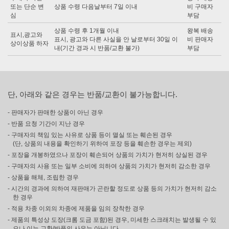
또는 단순 변
상품 수령 다음날부터 7일 이내
비 구매자
심
부담
상품 수령 후 1개월 이내
왕복 배송
표시,광고와
표시, 광고와 다른 사실을 안 날로부터 30일 이
비 판매자
상이상품 하자
내(기간 경과 시 반품/교환 불가)
부담
단, 아래와 같은 경우는 반품/교환이 불가능합니다.
- 판매자가 판매한 상품이 아닌 경우
- 반품 요청 기간이 지난 경우
- 구매자의 책임 있는 사유로 상품 등이 멸실 또는 훼손된 경우
(단, 상품의 내용을 확인하기 위하여 포장 등을 훼손한 경우는 제외)
- 포장을 개봉하였으나 포장이 훼손되어 상품의 가치가 현저히 상실된 경우
- 구매자의 사용 또는 일부 소비에 의하여 상품의 가치가 현저히 감소한 경우
- 상품을 해체, 조립한 경우
- 시간의 경과에 의하여 재판매가 곤란할 정도로 상품 등의 가치가 현저히 감소
한 경우
- 적용 차종 이외의 차종에 제품을 임의 장착한 경우
- 제품의 특성상 도장(크롬 도금 포함)된 경우, 미세한 스크래치는 발생될 수 있
으나 이는 교환/반품의 사유는 아닙니다.