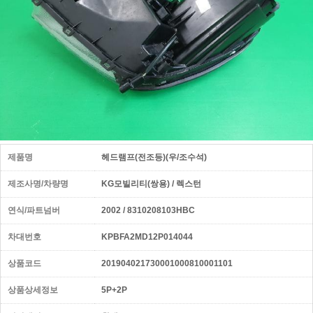
제품명
헤드램프(전조등)(우/조수석)
제조사명/차량명
KG모빌리티(쌍용) / 렉스턴
연식/파트넘버
2002 / 8310208103HBC
차대번호
KPBFA2MD12P014044
상품코드
201904021730001000810001101
상품상세정보
5P+2P