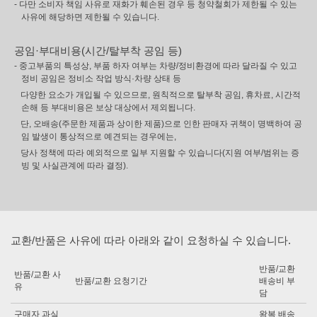
- 다만 소비자 책임 사유로 재화가 훼손된 경우 등 청약철회가 제한될 수 있는
사유에 해당하면 제한될 수 있습니다.
공임·부대비용(시간/탈부착 공임 등)
- 중고부품의 특성상, 부품 하자 여부는 차량/정비환경에 따라 달라질 수 있고
정비 공임은 정비소 작업 방식·차량 상태 등
다양한 요소가 개입될 수 있으므로, 원칙적으로 탈부착 공임, 휴차료, 시간적
손해 등 부대비용은 보상 대상에서 제외됩니다.
단, 오배송(주문한 제품과 상이한 제품)으로 인한 판매자 귀책이 명백하여 공
임 발생이 통상적으로 예견되는 경우에는,
당사 정책에 따라 예외적으로 일부 지원할 수 있습니다(지원 여부/범위는 증
빙 및 사실관계에 따라 결정).
교환/반품은 사유에 따라 아래와 같이 요청하실 수 있습니다.
반품/교환
반품/교환 사
반품/교환 요청기간
배송비 부
유
담
구매자 과실
왕복 배송