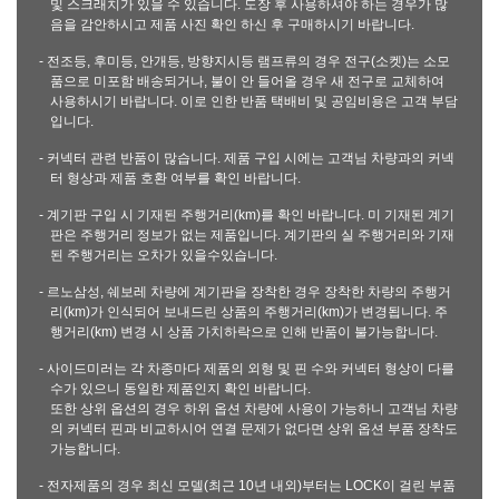
및 스크래치가 있을 수 있습니다. 도장 후 사용하셔야 하는 경우가 많
음을 감안하시고 제품 사진 확인 하신 후 구매하시기 바랍니다.
- 전조등, 후미등, 안개등, 방향지시등 램프류의 경우 전구(소켓)는 소모
품으로 미포함 배송되거나, 불이 안 들어올 경우 새 전구로 교체하여
사용하시기 바랍니다. 이로 인한 반품 택배비 및 공임비용은 고객 부담
입니다.
- 커넥터 관련 반품이 많습니다. 제품 구입 시에는 고객님 차량과의 커넥
터 형상과 제품 호환 여부를 확인 바랍니다.
- 계기판 구입 시 기재된 주행거리(km)를 확인 바랍니다. 미 기재된 계기
판은 주행거리 정보가 없는 제품입니다. 계기판의 실 주행거리와 기재
된 주행거리는 오차가 있을수있습니다.
- 르노삼성, 쉐보레 차량에 계기판을 장착한 경우 장착한 차량의 주행거
리(km)가 인식되어 보내드린 상품의 주행거리(km)가 변경됩니다. 주
행거리(km) 변경 시 상품 가치하락으로 인해 반품이 불가능합니다.
- 사이드미러는 각 차종마다 제품의 외형 및 핀 수와 커넥터 형상이 다를
수가 있으니 동일한 제품인지 확인 바랍니다.
또한 상위 옵션의 경우 하위 옵션 차량에 사용이 가능하니 고객님 차량
의 커넥터 핀과 비교하시어 연결 문제가 없다면 상위 옵션 부품 장착도
가능합니다.
- 전자제품의 경우 최신 모델(최근 10년 내외)부터는 LOCK이 걸린 부품