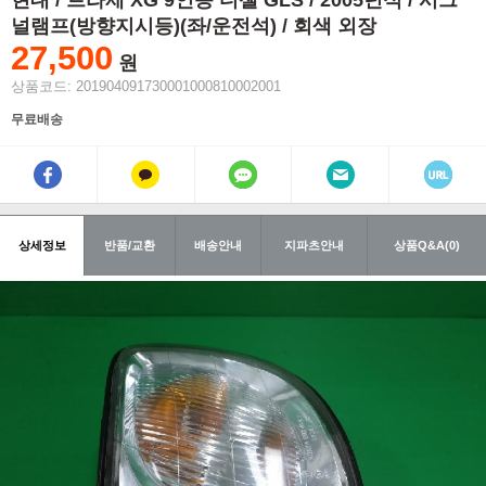
현대 / 트라제 XG 9인승 디젤 GLS / 2005년식 / 시그
널램프(방향지시등)(좌/운전석) / 회색 외장
27,500
원
상품코드: 201904091730001000810002001
무료배송
상세정보
반품/교환
배송안내
지파츠안내
상품Q&A(0)