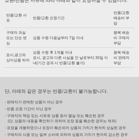
교환/반품은 사유에 따라 아래와 같이 요청하실 수 있습니다.
반품/교환
반품/교환 사
반품/교환 요청기간
배송비 부
유
담
구매자 과실
왕복 배송
또는 단순 변
상품 수령 다음날부터 7일 이내
비 구매자
심
부담
상품 수령 후 1개월 이내
왕복 배송
표시,광고와
표시, 광고와 다른 사실을 안 날로부터 30일 이
비 판매자
상이상품 하자
내(기간 경과 시 반품/교환 불가)
부담
단, 아래와 같은 경우는 반품/교환이 불가능합니다.
- 판매자가 판매한 상품이 아닌 경우
- 반품 요청 기간이 지난 경우
- 구매자의 책임 있는 사유로 상품 등이 멸실 또는 훼손된 경우
(단, 상품의 내용을 확인하기 위하여 포장 등을 훼손한 경우는 제외)
- 포장을 개봉하였으나 포장이 훼손되어 상품의 가치가 현저히 상실된 경우
- 구매자의 사용 또는 일부 소비에 의하여 상품의 가치가 현저히 감소한 경우