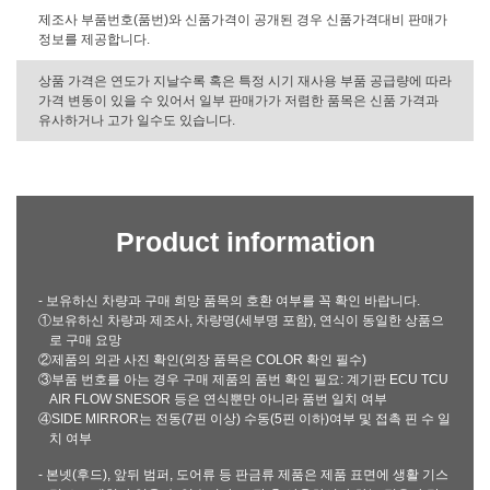
제조사 부품번호(품번)와 신품가격이 공개된 경우 신품가격대비 판매가
정보를 제공합니다.
상품 가격은 연도가 지날수록 혹은 특정 시기 재사용 부품 공급량에 따라
가격 변동이 있을 수 있어서 일부 판매가가 저렴한 품목은 신품 가격과
유사하거나 고가 일수도 있습니다.
Product information
- 보유하신 차량과 구매 희망 품목의 호환 여부를 꼭 확인 바랍니다.
①보유하신 차량과 제조사, 차량명(세부명 포함), 연식이 동일한 상품으
로 구매 요망
②제품의 외관 사진 확인(외장 품목은 COLOR 확인 필수)
③부품 번호를 아는 경우 구매 제품의 품번 확인 필요: 계기판 ECU TCU
AIR FLOW SNESOR 등은 연식뿐만 아니라 품번 일치 여부
④SIDE MIRROR는 전동(7핀 이상) 수동(5핀 이하)여부 및 접촉 핀 수 일
치 여부
- 본넷(후드), 앞뒤 범퍼, 도어류 등 판금류 제품은 제품 표면에 생활 기스