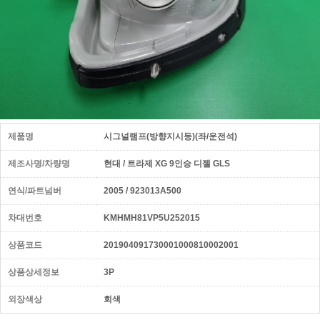
제품명
시그널램프(방향지시등)(좌/운전석)
제조사명/차량명
현대 / 트라제 XG 9인승 디젤 GLS
연식/파트넘버
2005 / 923013A500
차대번호
KMHMH81VP5U252015
상품코드
201904091730001000810002001
상품상세정보
3P
외장색상
회색