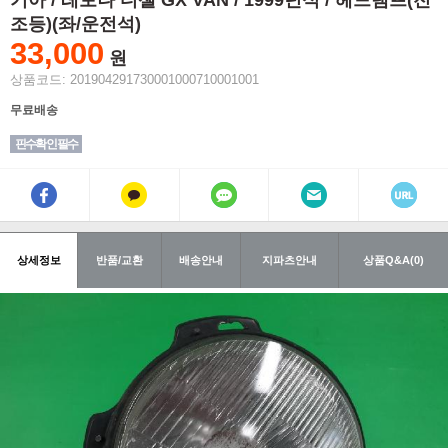
기아 / 레토나 디젤 GX VAN / 1999년식 / 헤드램프(전
조등)(좌/운전석)
33,000
원
상품코드: 201904291730001000710001001
무료배송
핀수확인 필수
상세정보
반품/교환
배송안내
지파츠안내
상품Q&A(0)