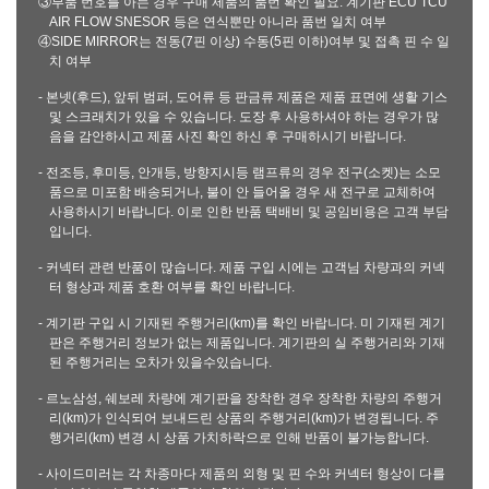
③부품 번호를 아는 경우 구매 제품의 품번 확인 필요: 계기판 ECU TCU
AIR FLOW SNESOR 등은 연식뿐만 아니라 품번 일치 여부
④SIDE MIRROR는 전동(7핀 이상) 수동(5핀 이하)여부 및 접촉 핀 수 일
치 여부
- 본넷(후드), 앞뒤 범퍼, 도어류 등 판금류 제품은 제품 표면에 생활 기스
및 스크래치가 있을 수 있습니다. 도장 후 사용하셔야 하는 경우가 많
음을 감안하시고 제품 사진 확인 하신 후 구매하시기 바랍니다.
- 전조등, 후미등, 안개등, 방향지시등 램프류의 경우 전구(소켓)는 소모
품으로 미포함 배송되거나, 불이 안 들어올 경우 새 전구로 교체하여
사용하시기 바랍니다. 이로 인한 반품 택배비 및 공임비용은 고객 부담
입니다.
- 커넥터 관련 반품이 많습니다. 제품 구입 시에는 고객님 차량과의 커넥
터 형상과 제품 호환 여부를 확인 바랍니다.
- 계기판 구입 시 기재된 주행거리(km)를 확인 바랍니다. 미 기재된 계기
판은 주행거리 정보가 없는 제품입니다. 계기판의 실 주행거리와 기재
된 주행거리는 오차가 있을수있습니다.
- 르노삼성, 쉐보레 차량에 계기판을 장착한 경우 장착한 차량의 주행거
리(km)가 인식되어 보내드린 상품의 주행거리(km)가 변경됩니다. 주
행거리(km) 변경 시 상품 가치하락으로 인해 반품이 불가능합니다.
- 사이드미러는 각 차종마다 제품의 외형 및 핀 수와 커넥터 형상이 다를