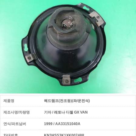
제품명
헤드램프(전조등)(좌/운전석)
제조사명/차량명
기아 / 레토나 디젤 GX VAN
연식/파트넘버
1999 / AA33151040A
차대번호
KN3HSS3K1XK007488