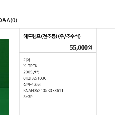
&A(0)
헤드램프(전조등)(우/조수석)
55,000
원
기아
X-TREK
2005년식
0K2FA51030
실버색 외장
KNAFD52435K373611
3+3P