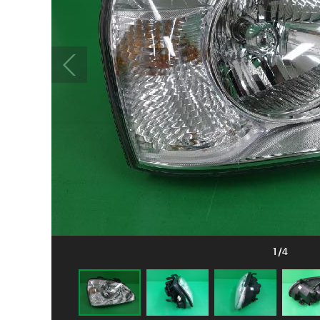
1
/
4