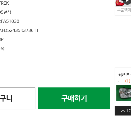
TREK
부품백
05년식
2FA51030
AFD52435K373611
3P
버색
료
최근 본
(1)
구니
구매하기
T