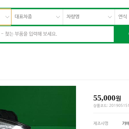
대표차종
차량명
연식
55,000
원
상품코드: 201905151
제조사명
기