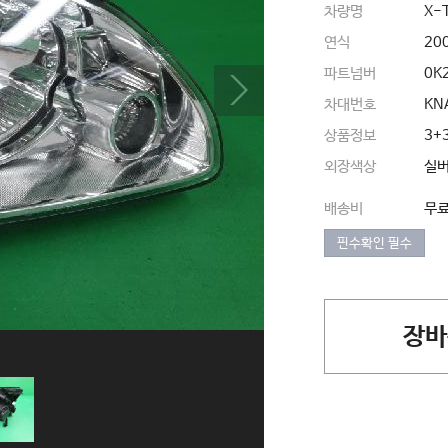
차량명
X-
연식
20
파트넘버
0K
차대번호
KN
상품정보
3+
외장색상
실
배송비
무
핀수확인 필수
장바