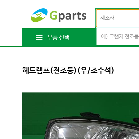
제조사
부품 선택
헤드램프(전조등)(우/조수석)