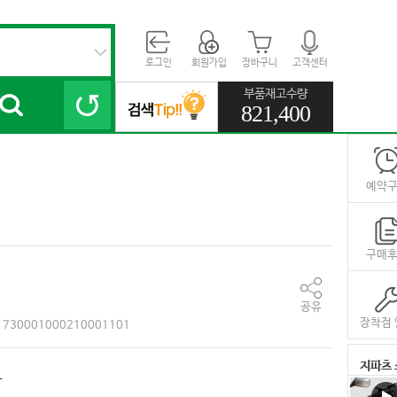
로그인
회원가입
장바구니
고객센터
부품재고수량
821,400
예약
구매
공유
장착점 
730001000210001101
지파츠 
아