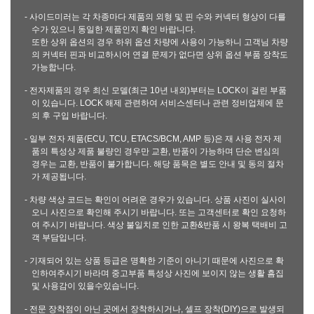
- 사이드미러는 각 차종마다 제품의 외형 및 핀 수와 커넥터 형상이 다를
수가 있으니 동일한 제품인지 확인 바랍니다.
또한 상위 옵션의 경우 하위 옵션 차량에 사용이 가능하니 고객님 차량
의 커넥터 핀과 비교하시어 연결 문제가 없다면 상위 옵션 부품 장착도
가능합니다.
- 전자제품의 경우 최신 모델(최근 10년 내외)부터는 LOCK이 걸린 부품
이 있습니다. LOCK 해제 관련하여 서비스센터나 관련 정비업체에 문
의 후 구입 바랍니다.
- 일부 전자 제품(ECU, TCU, ETACS/BCM, AMP 등)은 재 사용 전자 제
품의 특성상 제품 불량인 경우만 교환, 반품이 가능하며 단순 변심의
경우는 교환, 반품이 불가합니다. 해당 품목은 별도 안내 및 동의 절차
가 제공됩니다.
- 차량 색상 코드는 확인이 어려운 경우가 있습니다. 상품 사진이 실사이
오니 사진으로 확인해 주시기 바랍니다. 또는 고객센터로 확인 요청하
여 주시기 바랍니다. 색상 불일치로 인한 교환&반품 시 왕복 택배비 고
객 부담입니다.
- 기재되어 있는 상품 등급은 명확한 기준이 아니기 때문에 사진으로 확
인하여주시기 바라며 중고부품 특성상 사진에 보이지 않는 생활 흠집
및 사용감이 있을수있습니다.
- 전문 장착점이 아닌 곳에서 장착하시거나, 셀프 장착(DIY)으로 발생되