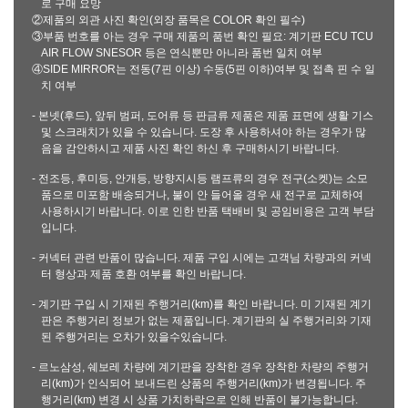
로 구매 요망
②제품의 외관 사진 확인(외장 품목은 COLOR 확인 필수)
③부품 번호를 아는 경우 구매 제품의 품번 확인 필요: 계기판 ECU TCU
AIR FLOW SNESOR 등은 연식뿐만 아니라 품번 일치 여부
④SIDE MIRROR는 전동(7핀 이상) 수동(5핀 이하)여부 및 접촉 핀 수 일
치 여부
- 본넷(후드), 앞뒤 범퍼, 도어류 등 판금류 제품은 제품 표면에 생활 기스
및 스크래치가 있을 수 있습니다. 도장 후 사용하셔야 하는 경우가 많
음을 감안하시고 제품 사진 확인 하신 후 구매하시기 바랍니다.
- 전조등, 후미등, 안개등, 방향지시등 램프류의 경우 전구(소켓)는 소모
품으로 미포함 배송되거나, 불이 안 들어올 경우 새 전구로 교체하여
사용하시기 바랍니다. 이로 인한 반품 택배비 및 공임비용은 고객 부담
입니다.
- 커넥터 관련 반품이 많습니다. 제품 구입 시에는 고객님 차량과의 커넥
터 형상과 제품 호환 여부를 확인 바랍니다.
- 계기판 구입 시 기재된 주행거리(km)를 확인 바랍니다. 미 기재된 계기
판은 주행거리 정보가 없는 제품입니다. 계기판의 실 주행거리와 기재
된 주행거리는 오차가 있을수있습니다.
- 르노삼성, 쉐보레 차량에 계기판을 장착한 경우 장착한 차량의 주행거
리(km)가 인식되어 보내드린 상품의 주행거리(km)가 변경됩니다. 주
행거리(km) 변경 시 상품 가치하락으로 인해 반품이 불가능합니다.