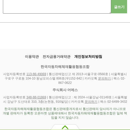
글쓰기
이용약관
전자금융거래약관
개인정보처리방침
한국자동차해체재활용협동조합
사업자등록번호
113-86-49069
| 통신판매업신고 제 2013-서울구로-0566호 | 서울특별시
구로구 구로동 104-10 동남오피스텔 806호(우)152-842 | 카카오톡
문의하기
| 팩스 02-
867-0622
주식회사 어메스
사업자등록번호
348-88-01869
| 통신판매업신고 : 제 2024-서울강남-01149호 | 서울특별
시 강남구 도산대로 310, 3층(논현동, 916빌딩) | 카카오톡
문의하기
| 팩스 02-6499-3432
한국자동차해체재활용협동조합은 통신판매중개자로서 통신판매의 당사자가 아니므로
개별 판매자가 등록한 오픈마켓 상품에대해서 한국자동차해체재활용협동조합은 일체 책
임을 지지 않습니다.