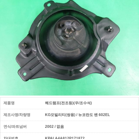
제품명
헤드램프(전조등)(우/조수석)
제조사명/차량명
KG모빌리티(쌍용) / 뉴코란도 밴 602EL
연식/파트넘버
2002 / 없음
차대번호
KPALA4A812P171872