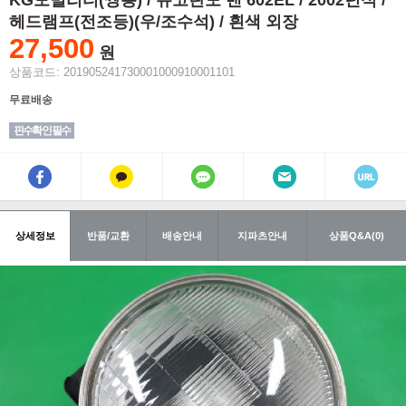
KG모빌리티(쌍용) / 뉴코란도 밴 602EL / 2002년식 /
헤드램프(전조등)(우/조수석) / 흰색 외장
27,500
원
상품코드: 201905241730001000910001101
무료배송
핀수확인 필수
상세정보
반품/교환
배송안내
지파츠안내
상품Q&A(0)