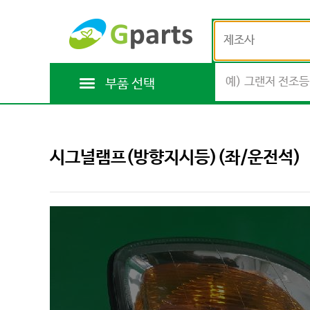
제조사
부품 선택
시그널램프(방향지시등)(좌/운전석)