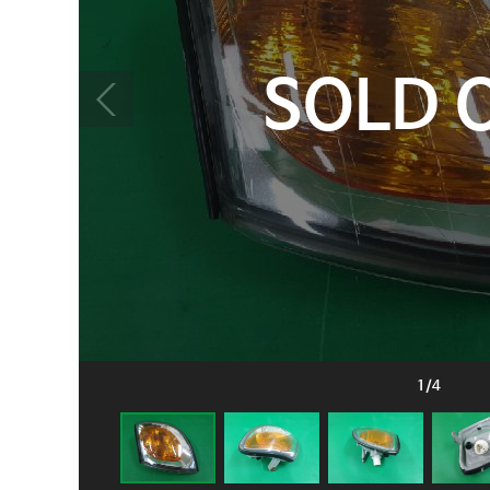
SOLD 
1
/
4