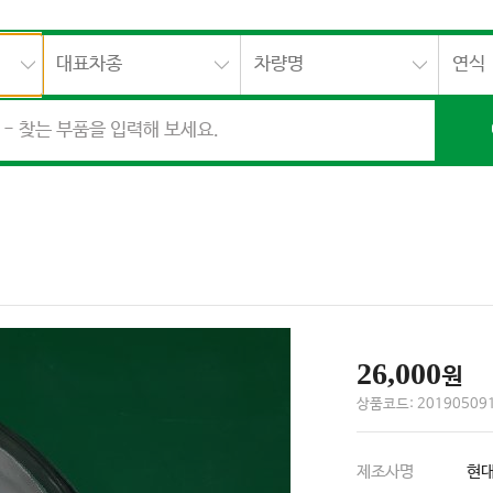
대표차종
차량명
연식
26,000
원
상품코드: 201905091
제조사명
현