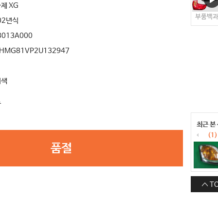
제 XG
부품백
02년식
3013A000
HMG81VP2U132947
버색
료
최근 본
(1)
품절
T