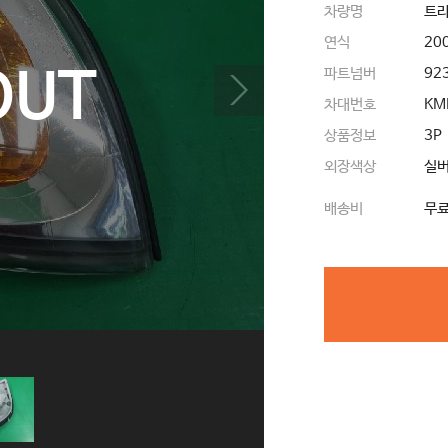
차량명
트라
연식
20
OUT
파트넘버
92
차대번호
KM
상품정보
3P
외장색상
실
배송비
무