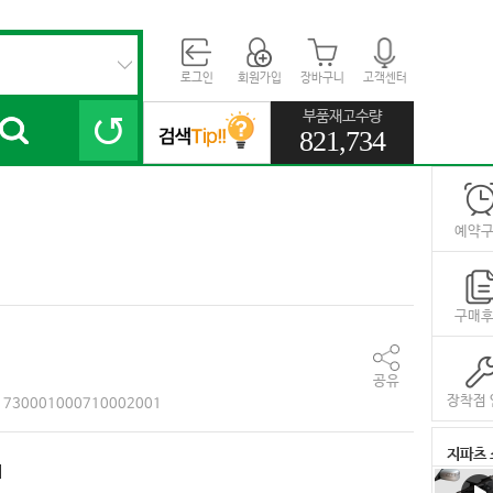
로그인
회원가입
장바구니
고객센터
부품재고수량
821,734
예약
구매
공유
장착점 
730001000710002001
지파츠 
대