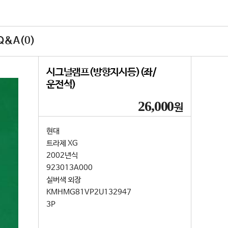
&A(0)
시그널램프(방향지시등)(좌/
운전석)
26,000
원
현대
트라제 XG
2002년식
923013A000
실버색 외장
KMHMG81VP2U132947
3P