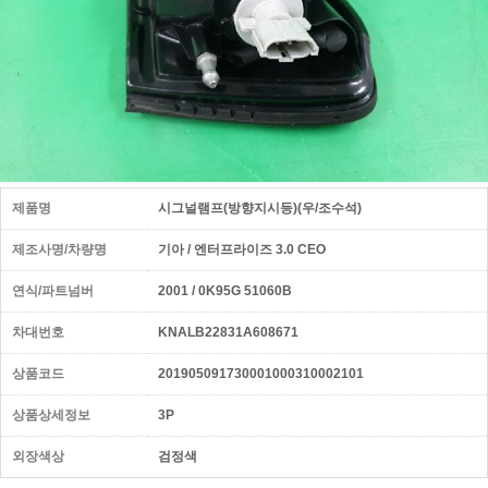
제품명
시그널램프(방향지시등)(우/조수석)
제조사명/차량명
기아 / 엔터프라이즈 3.0 CEO
연식/파트넘버
2001 / 0K95G 51060B
차대번호
KNALB22831A608671
상품코드
201905091730001000310002101
상품상세정보
3P
외장색상
검정색