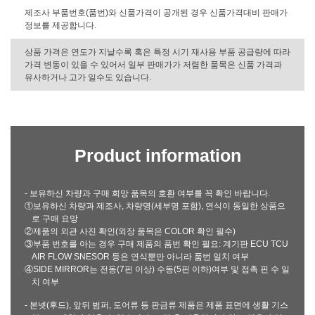
제조사 부품번호(품번)와 신품가격이 공개된 경우 신품가격대비 판매가
정보를 제공합니다.
상품 가격은 연도가 지날수록 혹은 특정 시기 재사용 부품 공급량에 따라
가격 변동이 있을 수 있어서 일부 판매가가 저렴한 품목은 신품 가격과
유사하거나 고가 일수도 있습니다.
Product information
- 보유하신 차량과 구매 희망 품목의 호환 여부를 꼭 확인 바랍니다.
①보유하신 차량과 제조사, 차량명(세부명 포함), 연식이 동일한 상품으
로 구매 요망
②제품의 외관 사진 확인(외장 품목은 COLOR 확인 필수)
③부품 번호를 아는 경우 구매 제품의 품번 확인 필요: 계기판 ECU TCU
AIR FLOW SNESOR 등은 연식뿐만 아니라 품번 일치 여부
④SIDE MIRROR는 전동(7핀 이상) 수동(5핀 이하)여부 및 접촉 핀 수 일
치 여부
- 본넷(후드), 앞뒤 범퍼, 도어류 등 판금류 제품은 제품 표면에 생활 기스