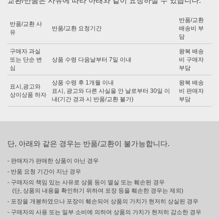
교환/반품은 사유에 따라 아래와 같이 요청하실 수 있습니다.
반품/교환
반품/교환 사
반품/교환 요청기간
배송비 부
유
담
구매자 과실
왕복 배송
또는 단순 변
상품 수령 다음날부터 7일 이내
비 구매자
심
부담
상품 수령 후 1개월 이내
왕복 배송
표시,광고와
표시, 광고와 다른 사실을 안 날로부터 30일 이
비 판매자
상이상품 하자
내(기간 경과 시 반품/교환 불가)
부담
단, 아래와 같은 경우는 반품/교환이 불가능합니다.
- 판매자가 판매한 상품이 아닌 경우
- 반품 요청 기간이 지난 경우
- 구매자의 책임 있는 사유로 상품 등이 멸실 또는 훼손된 경우
(단, 상품의 내용을 확인하기 위하여 포장 등을 훼손한 경우는 제외)
- 포장을 개봉하였으나 포장이 훼손되어 상품의 가치가 현저히 상실된 경우
- 구매자의 사용 또는 일부 소비에 의하여 상품의 가치가 현저히 감소한 경우