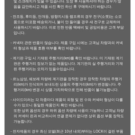
및 스크래치가 있을 수 있습니다. 도장 후 사용하셔야 하는 경우가 많
음을 감안하시고 제품 사진 확인 하신 후 구매하시기 바랍니다.
- 전조등, 후미등, 안개등, 방향지시등 램프류의 경우 전구(소켓)는 소모
품으로 미포함 배송되거나, 불이 안 들어올 경우 새 전구로 교체하여
사용하시기 바랍니다. 이로 인한 반품 택배비 및 공임비용은 고객 부담
입니다.
- 커넥터 관련 반품이 많습니다. 제품 구입 시에는 고객님 차량과의 커넥
터 형상과 제품 호환 여부를 확인 바랍니다.
- 계기판 구입 시 기재된 주행거리(km)를 확인 바랍니다. 미 기재된 계기
판은 주행거리 정보가 없는 제품입니다. 계기판의 실 주행거리와 기재
된 주행거리는 오차가 있을수있습니다.
- 르노삼성, 쉐보레 차량에 계기판을 장착한 경우 장착한 차량의 주행거
리(km)가 인식되어 보내드린 상품의 주행거리(km)가 변경됩니다. 주
행거리(km) 변경 시 상품 가치하락으로 인해 반품이 불가능합니다.
- 사이드미러는 각 차종마다 제품의 외형 및 핀 수와 커넥터 형상이 다를
수가 있으니 동일한 제품인지 확인 바랍니다.
또한 상위 옵션의 경우 하위 옵션 차량에 사용이 가능하니 고객님 차량
의 커넥터 핀과 비교하시어 연결 문제가 없다면 상위 옵션 부품 장착도
가능합니다.
- 전자제품의 경우 최신 모델(최근 10년 내외)부터는 LOCK이 걸린 부품