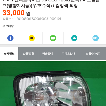
기아 / 엔터프라이즈 3.0 CEO / 2001년식 / 시그널램
프(방향지시등)(우/조수석) / 검정색 외장
33,000
원
상품코드: 201905091730001000310002101
무료배송
상세정보
반품/교환
배송안내
지파츠안내
상품Q&A(0)