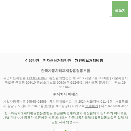
글쓰기
이용약관
전자금융거래약관
개인정보처리방침
한국자동차해체재활용협동조합
사업자등록번호
113-86-49069
| 통신판매업신고 제 2013-서울구로-0566호 | 서울특별시
구로구 구로동 104-10 동남오피스텔 806호(우)152-842 | 카카오톡
문의하기
| 팩스 02-
867-0622
주식회사 어메스
사업자등록번호
348-88-01869
| 통신판매업신고 : 제 2024-서울강남-01149호 | 서울특별
시 강남구 도산대로 310, 3층(논현동, 916빌딩) | 카카오톡
문의하기
| 팩스 02-6499-3432
한국자동차해체재활용협동조합은 통신판매중개자로서 통신판매의 당사자가 아니므로
개별 판매자가 등록한 오픈마켓 상품에대해서 한국자동차해체재활용협동조합은 일체 책
임을 지지 않습니다.