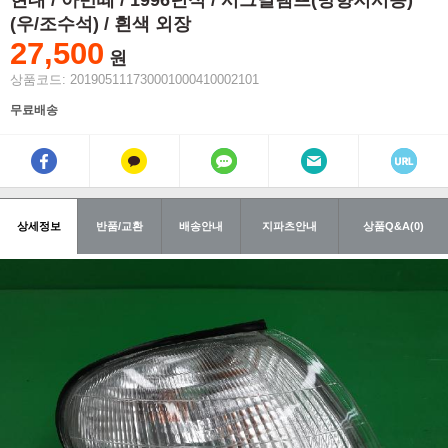
현대 / 아반떼 / 1996년식 / 시그널램프(방향지시등)
(우/조수석) / 흰색 외장
27,500
원
상품코드: 201905111730001000410002101
무료배송
상세정보
반품/교환
배송안내
지파츠안내
상품Q&A(0)