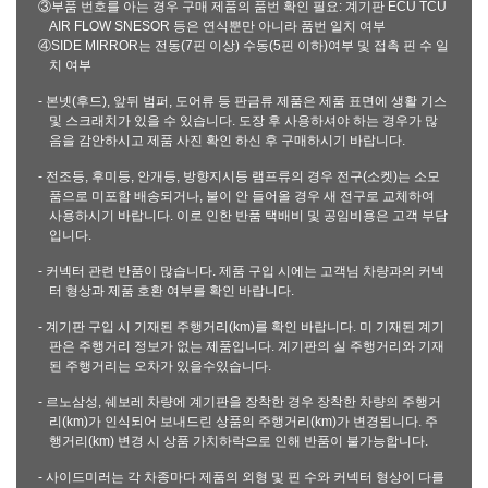
③부품 번호를 아는 경우 구매 제품의 품번 확인 필요: 계기판 ECU TCU
AIR FLOW SNESOR 등은 연식뿐만 아니라 품번 일치 여부
④SIDE MIRROR는 전동(7핀 이상) 수동(5핀 이하)여부 및 접촉 핀 수 일
치 여부
- 본넷(후드), 앞뒤 범퍼, 도어류 등 판금류 제품은 제품 표면에 생활 기스
및 스크래치가 있을 수 있습니다. 도장 후 사용하셔야 하는 경우가 많
음을 감안하시고 제품 사진 확인 하신 후 구매하시기 바랍니다.
- 전조등, 후미등, 안개등, 방향지시등 램프류의 경우 전구(소켓)는 소모
품으로 미포함 배송되거나, 불이 안 들어올 경우 새 전구로 교체하여
사용하시기 바랍니다. 이로 인한 반품 택배비 및 공임비용은 고객 부담
입니다.
- 커넥터 관련 반품이 많습니다. 제품 구입 시에는 고객님 차량과의 커넥
터 형상과 제품 호환 여부를 확인 바랍니다.
- 계기판 구입 시 기재된 주행거리(km)를 확인 바랍니다. 미 기재된 계기
판은 주행거리 정보가 없는 제품입니다. 계기판의 실 주행거리와 기재
된 주행거리는 오차가 있을수있습니다.
- 르노삼성, 쉐보레 차량에 계기판을 장착한 경우 장착한 차량의 주행거
리(km)가 인식되어 보내드린 상품의 주행거리(km)가 변경됩니다. 주
행거리(km) 변경 시 상품 가치하락으로 인해 반품이 불가능합니다.
- 사이드미러는 각 차종마다 제품의 외형 및 핀 수와 커넥터 형상이 다를