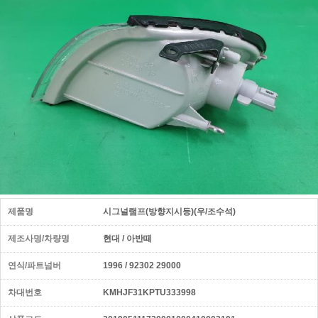
제품명
시그널램프(방향지시등)(우/조수석)
제조사명/차량명
현대 / 아반떼
연식/파트넘버
1996 / 92302 29000
차대번호
KMHJF31KPTU333998