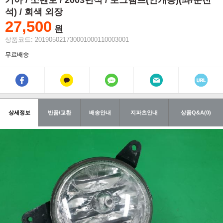
기아 / 쏘렌토 / 2003년식 / 포그램프(안개등)(좌/운전
석) / 회색 외장
27,500
원
상품코드: 201905021730001000110003001
무료배송
상세정보
반품/교환
배송안내
지파츠안내
상품Q&A(0)