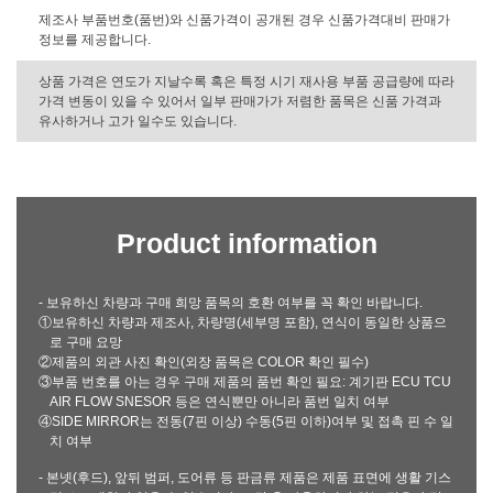
제조사 부품번호(품번)와 신품가격이 공개된 경우 신품가격대비 판매가
정보를 제공합니다.
상품 가격은 연도가 지날수록 혹은 특정 시기 재사용 부품 공급량에 따라
가격 변동이 있을 수 있어서 일부 판매가가 저렴한 품목은 신품 가격과
유사하거나 고가 일수도 있습니다.
Product information
- 보유하신 차량과 구매 희망 품목의 호환 여부를 꼭 확인 바랍니다.
①보유하신 차량과 제조사, 차량명(세부명 포함), 연식이 동일한 상품으
로 구매 요망
②제품의 외관 사진 확인(외장 품목은 COLOR 확인 필수)
③부품 번호를 아는 경우 구매 제품의 품번 확인 필요: 계기판 ECU TCU
AIR FLOW SNESOR 등은 연식뿐만 아니라 품번 일치 여부
④SIDE MIRROR는 전동(7핀 이상) 수동(5핀 이하)여부 및 접촉 핀 수 일
치 여부
- 본넷(후드), 앞뒤 범퍼, 도어류 등 판금류 제품은 제품 표면에 생활 기스