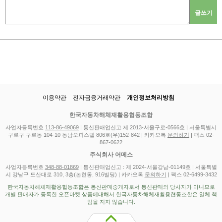
글쓰기
이용약관
전자금융거래약관
개인정보처리방침
한국자동차해체재활용협동조합
사업자등록번호
113-86-49069
| 통신판매업신고 제 2013-서울구로-0566호 | 서울특별시
구로구 구로동 104-10 동남오피스텔 806호(우)152-842 | 카카오톡
문의하기
| 팩스 02-
867-0622
주식회사 어메스
사업자등록번호
348-88-01869
| 통신판매업신고 : 제 2024-서울강남-01149호 | 서울특별
시 강남구 도산대로 310, 3층(논현동, 916빌딩) | 카카오톡
문의하기
| 팩스 02-6499-3432
한국자동차해체재활용협동조합은 통신판매중개자로서 통신판매의 당사자가 아니므로
개별 판매자가 등록한 오픈마켓 상품에대해서 한국자동차해체재활용협동조합은 일체 책
임을 지지 않습니다.