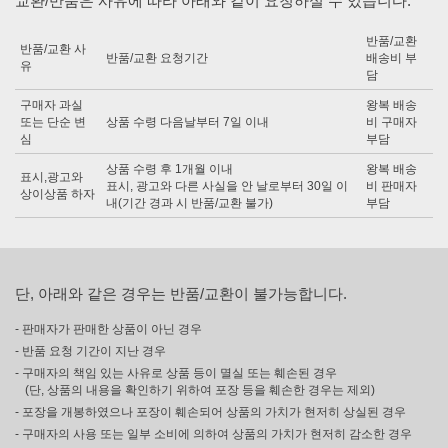
교환/반품은 사유에 따라 아래와 같이 요청하실 수 있습니다.
반품/교환
반품/교환 사
반품/교환 요청기간
배송비 부
유
담
구매자 과실
왕복 배송
또는 단순 변
상품 수령 다음날부터 7일 이내
비 구매자
심
부담
상품 수령 후 1개월 이내
왕복 배송
표시,광고와
표시, 광고와 다른 사실을 안 날로부터 30일 이
비 판매자
상이상품 하자
내(기간 경과 시 반품/교환 불가)
부담
단, 아래와 같은 경우는 반품/교환이 불가능합니다.
- 판매자가 판매한 상품이 아닌 경우
- 반품 요청 기간이 지난 경우
- 구매자의 책임 있는 사유로 상품 등이 멸실 또는 훼손된 경우
(단, 상품의 내용을 확인하기 위하여 포장 등을 훼손한 경우는 제외)
- 포장을 개봉하였으나 포장이 훼손되어 상품의 가치가 현저히 상실된 경우
- 구매자의 사용 또는 일부 소비에 의하여 상품의 가치가 현저히 감소한 경우