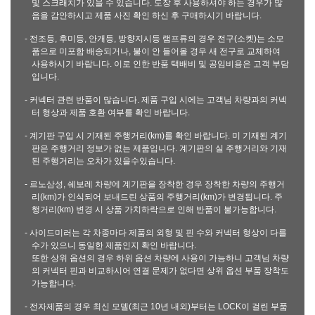
및 스크래치가 있을 수 있습니다. 도장 후 사용하셔야 하는 경우가 많
음을 감안하시고 제품 사진 확인 하신 후 구매하시기 바랍니다.
- 전조등, 후미등, 안개등, 방향지시등 램프류의 경우 전구(소켓)는 소모
품으로 미포함 배송되거나, 불이 안 들어올 경우 새 전구로 교체하여
사용하시기 바랍니다. 이로 인한 반품 택배비 및 공임비용은 고객 부담
입니다.
- 커넥터 관련 반품이 많습니다. 제품 구입 시에는 고객님 차량과의 커넥
터 형상과 제품 호환 여부를 확인 바랍니다.
- 계기판 구입 시 기재된 주행거리(km)를 확인 바랍니다. 미 기재된 계기
판은 주행거리 정보가 없는 제품입니다. 계기판의 실 주행거리와 기재
된 주행거리는 오차가 있을수있습니다.
- 르노삼성, 쉐보레 차량에 계기판을 장착한 경우 장착한 차량의 주행거
리(km)가 인식되어 보내드린 상품의 주행거리(km)가 변경됩니다. 주
행거리(km) 변경 시 상품 가치하락으로 인해 반품이 불가능합니다.
- 사이드미러는 각 차종마다 제품의 외형 및 핀 수와 커넥터 형상이 다를
수가 있으니 동일한 제품인지 확인 바랍니다.
또한 상위 옵션의 경우 하위 옵션 차량에 사용이 가능하니 고객님 차량
의 커넥터 핀과 비교하시어 연결 문제가 없다면 상위 옵션 부품 장착도
가능합니다.
- 전자제품의 경우 최신 모델(최근 10년 내외)부터는 LOCK이 걸린 부품