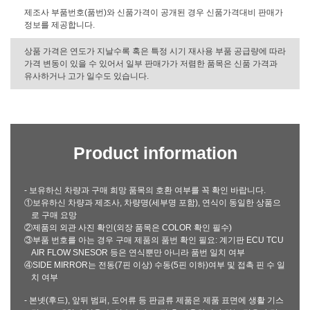
제조사 부품번호(품번)와 신품가격이 공개된 경우 신품가격대비 판매가
정보를 제공합니다.
상품 가격은 연도가 지날수록 혹은 특정 시기 재사용 부품 공급량에 따라
가격 변동이 있을 수 있어서 일부 판매가가 저렴한 품목은 신품 가격과
유사하거나 고가 일수도 있습니다.
Product information
- 보유하신 차량과 구매 희망 품목의 호환 여부를 꼭 확인 바랍니다.
①보유하신 차량과 제조사, 차량명(세부명 포함), 연식이 동일한 상품으
로 구매 요망
②제품의 외관 사진 확인(외장 품목은 COLOR 확인 필수)
③부품 번호를 아는 경우 구매 제품의 품번 확인 필요: 계기판 ECU TCU
AIR FLOW SNESOR 등은 연식뿐만 아니라 품번 일치 여부
④SIDE MIRROR는 전동(7핀 이상) 수동(5핀 이하)여부 및 접촉 핀 수 일
치 여부
- 본넷(후드), 앞뒤 범퍼, 도어류 등 판금류 제품은 제품 표면에 생활 기스