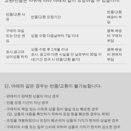
교환/반품은 사유에 따라 아래와 같이 요청하실 수 있습니다.
반품/교환
반품/교환 사
반품/교환 요청기간
배송비 부
유
담
구매자 과실
왕복 배송
또는 단순 변
상품 수령 다음날부터 7일 이내
비 구매자
심
부담
상품 수령 후 1개월 이내
왕복 배송
표시,광고와
표시, 광고와 다른 사실을 안 날로부터 30일 이
비 판매자
상이상품 하자
내(기간 경과 시 반품/교환 불가)
부담
단, 아래와 같은 경우는 반품/교환이 불가능합니다.
- 판매자가 판매한 상품이 아닌 경우
- 반품 요청 기간이 지난 경우
- 구매자의 책임 있는 사유로 상품 등이 멸실 또는 훼손된 경우
(단, 상품의 내용을 확인하기 위하여 포장 등을 훼손한 경우는 제외)
- 포장을 개봉하였으나 포장이 훼손되어 상품의 가치가 현저히 상실된 경우
- 구매자의 사용 또는 일부 소비에 의하여 상품의 가치가 현저히 감소한 경우