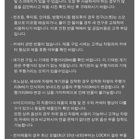
및 스크래치가 있을 수 있습니다. 도장 후 사용하셔야 하는 경우가 많
음을 감안하시고 제품 사진 확인 하신 후 구매하시기 바랍니다.
- 전조등, 후미등, 안개등, 방향지시등 램프류의 경우 전구(소켓)는 소모
품으로 미포함 배송되거나, 불이 안 들어올 경우 새 전구로 교체하여
사용하시기 바랍니다. 이로 인한 반품 택배비 및 공임비용은 고객 부담
입니다.
- 커넥터 관련 반품이 많습니다. 제품 구입 시에는 고객님 차량과의 커넥
터 형상과 제품 호환 여부를 확인 바랍니다.
- 계기판 구입 시 기재된 주행거리(km)를 확인 바랍니다. 미 기재된 계기
판은 주행거리 정보가 없는 제품입니다. 계기판의 실 주행거리와 기재
된 주행거리는 오차가 있을수있습니다.
- 르노삼성, 쉐보레 차량에 계기판을 장착한 경우 장착한 차량의 주행거
리(km)가 인식되어 보내드린 상품의 주행거리(km)가 변경됩니다. 주
행거리(km) 변경 시 상품 가치하락으로 인해 반품이 불가능합니다.
- 사이드미러는 각 차종마다 제품의 외형 및 핀 수와 커넥터 형상이 다를
수가 있으니 동일한 제품인지 확인 바랍니다.
또한 상위 옵션의 경우 하위 옵션 차량에 사용이 가능하니 고객님 차량
의 커넥터 핀과 비교하시어 연결 문제가 없다면 상위 옵션 부품 장착도
가능합니다.
- 전자제품의 경우 최신 모델(최근 10년 내외)부터는 LOCK이 걸린 부품