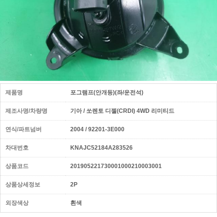
제품명
포그램프(안개등)(좌/운전석)
제조사명/차량명
기아 / 쏘렌토 디젤(CRDI) 4WD 리미티드
연식/파트넘버
2004 / 92201-3E000
차대번호
KNAJC52184A283526
상품코드
201905221730001000210003001
상품상세정보
2P
외장색상
흰색