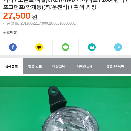
기아 / 쏘렌토 디젤(CRDI) 4WD 리미티드 / 2004년식 /
포그램프(안개등)(좌/운전석) / 흰색 외장
27,500
원
상품코드: 201905221730001000210003001
무료배송
상세정보
반품/교환
배송안내
지파츠안내
상품Q&A(0)