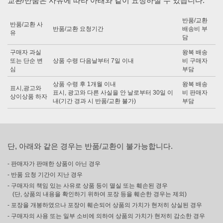
교환/반품은 사유에 따라 아래와 같이 요청하실 수 있습니다.
반품/교환
반품/교환 사
반품/교환 요청기간
배송비 부
유
담
구매자 과실
왕복 배송
또는 단순 변
상품 수령 다음날부터 7일 이내
비 구매자
심
부담
상품 수령 후 1개월 이내
왕복 배송
표시,광고와
표시, 광고와 다른 사실을 안 날로부터 30일 이
비 판매자
상이상품 하자
내(기간 경과 시 반품/교환 불가)
부담
단, 아래와 같은 경우는 반품/교환이 불가능합니다.
- 판매자가 판매한 상품이 아닌 경우
- 반품 요청 기간이 지난 경우
- 구매자의 책임 있는 사유로 상품 등이 멸실 또는 훼손된 경우
(단, 상품의 내용을 확인하기 위하여 포장 등을 훼손한 경우는 제외)
- 포장을 개봉하였으나 포장이 훼손되어 상품의 가치가 현저히 상실된 경우
- 구매자의 사용 또는 일부 소비에 의하여 상품의 가치가 현저히 감소한 경우