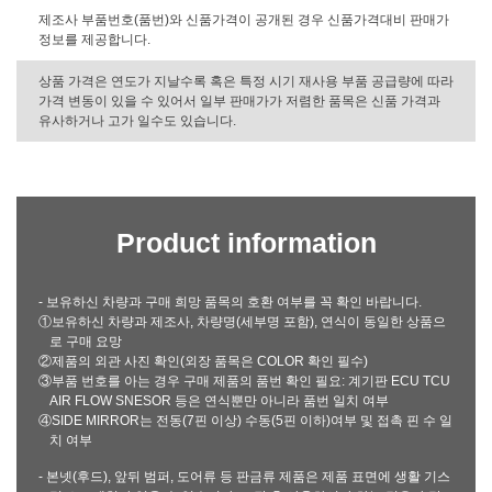
제조사 부품번호(품번)와 신품가격이 공개된 경우 신품가격대비 판매가
정보를 제공합니다.
상품 가격은 연도가 지날수록 혹은 특정 시기 재사용 부품 공급량에 따라
가격 변동이 있을 수 있어서 일부 판매가가 저렴한 품목은 신품 가격과
유사하거나 고가 일수도 있습니다.
Product information
- 보유하신 차량과 구매 희망 품목의 호환 여부를 꼭 확인 바랍니다.
①보유하신 차량과 제조사, 차량명(세부명 포함), 연식이 동일한 상품으
로 구매 요망
②제품의 외관 사진 확인(외장 품목은 COLOR 확인 필수)
③부품 번호를 아는 경우 구매 제품의 품번 확인 필요: 계기판 ECU TCU
AIR FLOW SNESOR 등은 연식뿐만 아니라 품번 일치 여부
④SIDE MIRROR는 전동(7핀 이상) 수동(5핀 이하)여부 및 접촉 핀 수 일
치 여부
- 본넷(후드), 앞뒤 범퍼, 도어류 등 판금류 제품은 제품 표면에 생활 기스