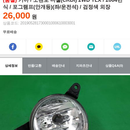
(품절)
기아 / 쏘렌토 디젤(CRDI) 2WD TLX / 2004년
식 / 포그램프(안개등)(좌/운전석) / 검정색 외장
26,000
원
상품코드: 201905281730001000610003001
무료배송
상세정보
반품/교환
배송안내
지파츠안내
상품Q&A(0)