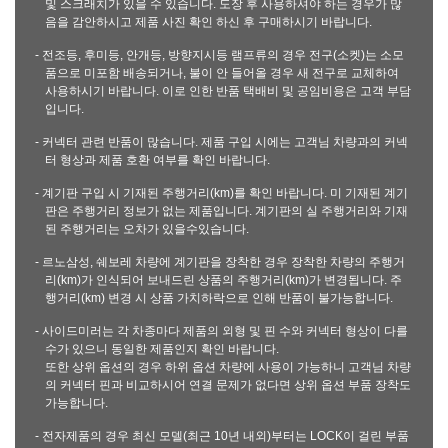
및 스크래치가 있을 수 있습니다. 도장 후 사용하셔야 하는 경우가 많
음을 감안하시고 제품 사진 확인 하신 후 구매하시기 바랍니다.
- 전조등, 후미등, 안개등, 방향지시등 램프류의 경우 전구(소켓)는 소모
품으로 미포함 배송되거나, 불이 안 들어올 경우 새 전구로 교체하여
사용하시기 바랍니다. 이로 인한 반품 택배비 및 공임비용은 고객 부담
입니다.
- 커넥터 관련 반품이 많습니다. 제품 구입 시에는 고객님 차량과의 커넥
터 형상과 제품 호환 여부를 확인 바랍니다.
- 계기판 구입 시 기재된 주행거리(km)를 확인 바랍니다. 미 기재된 계기
판은 주행거리 정보가 없는 제품입니다. 계기판의 실 주행거리와 기재
된 주행거리는 오차가 있을수있습니다.
- 르노삼성, 쉐보레 차량에 계기판을 장착한 경우 장착한 차량의 주행거
리(km)가 인식되어 보내드린 상품의 주행거리(km)가 변경됩니다. 주
행거리(km) 변경 시 상품 가치하락으로 인해 반품이 불가능합니다.
- 사이드미러는 각 차종마다 제품의 외형 및 핀 수와 커넥터 형상이 다를
수가 있으니 동일한 제품인지 확인 바랍니다.
또한 상위 옵션의 경우 하위 옵션 차량에 사용이 가능하니 고객님 차량
의 커넥터 핀과 비교하시어 연결 문제가 없다면 상위 옵션 부품 장착도
가능합니다.
- 전자제품의 경우 최신 모델(최근 10년 내외)부터는 LOCK이 걸린 부품