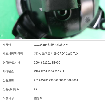
제품명
포그램프(안개등)(좌/운전석)
제조사명/차량명
기아 / 쏘렌토 디젤(CRDI) 2WD TLX
연식/파트넘버
2004 / 92201-3E000
차대번호
KNAJC52134A230341
상품코드
201905281730001000610003001
상품상세정보
2P
외장색상
검정색