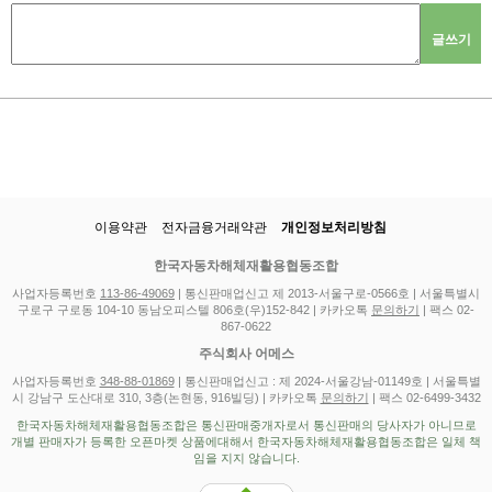
글쓰기
이용약관
전자금융거래약관
개인정보처리방침
한국자동차해체재활용협동조합
사업자등록번호
113-86-49069
| 통신판매업신고 제 2013-서울구로-0566호 | 서울특별시
구로구 구로동 104-10 동남오피스텔 806호(우)152-842 | 카카오톡
문의하기
| 팩스 02-
867-0622
주식회사 어메스
사업자등록번호
348-88-01869
| 통신판매업신고 : 제 2024-서울강남-01149호 | 서울특별
시 강남구 도산대로 310, 3층(논현동, 916빌딩) | 카카오톡
문의하기
| 팩스 02-6499-3432
한국자동차해체재활용협동조합은 통신판매중개자로서 통신판매의 당사자가 아니므로
개별 판매자가 등록한 오픈마켓 상품에대해서 한국자동차해체재활용협동조합은 일체 책
임을 지지 않습니다.