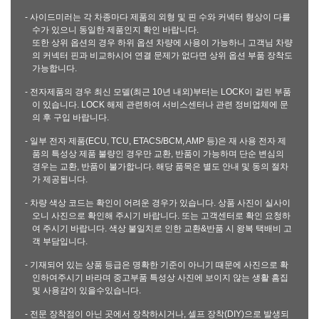
- 사이드미러는 각 차종마다 제품의 외형 및 핀 수와 커넥터 형상이 다를
수가 있으니 동일한 제품인지 확인 바랍니다.
또한 상위 옵션의 경우 하위 옵션 차량에 사용이 가능하니 고객님 차량
의 커넥터 핀과 비교하시어 연결 문제가 없다면 상위 옵션 부품 장착도
가능합니다.
- 전자제품의 경우 최신 모델(최근 10년 내외)부터는 LOCK이 걸린 부품
이 있습니다. LOCK 해제 관련하여 서비스센터나 관련 정비업체에 문
의 후 구입 바랍니다.
- 일부 전자 제품(ECU, TCU, ETACS/BCM, AMP 등)은 재 사용 전자 제
품의 특성상 제품 불량인 경우만 교환, 반품이 가능하며 단순 변심의
경우는 교환, 반품이 불가합니다. 해당 품목은 별도 안내 및 동의 절차
가 제공됩니다.
- 차량 색상 코드는 확인이 어려운 경우가 있습니다. 상품 사진이 실사이
오니 사진으로 확인해 주시기 바랍니다. 또는 고객센터로 확인 요청하
여 주시기 바랍니다. 색상 불일치로 인한 교환&반품 시 왕복 택배비 고
객 부담입니다.
- 기재되어 있는 상품 등급은 명확한 기준이 아니기 때문에 사진으로 확
인하여주시기 바라며 중고부품 특성상 사진에 보이지 않는 생활 흠집
및 사용감이 있을수있습니다.
- 전문 장착점이 아닌 곳에서 장착하시거나, 셀프 장착(DIY)으로 발생되