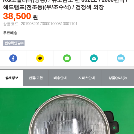
KG모빌리티(쌍용) / 뉴코란도 밴 602EL / 2000년식 /
헤드램프(전조등)(우/조수석) / 검정색 외장
38,500
원
상품코드: 201906201730001000510001101
무료배송
핀수확인 필수
상세정보
반품/교환
배송안내
지파츠안내
상품Q&A(0)