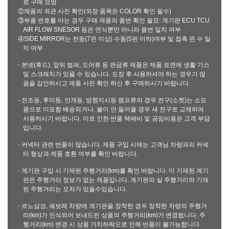
로 구매 요망
②제품의 외관 사진 확인(외장 품목은 COLOR 확인 필수)
③부품 번호를 아는 경우 구매 제품의 품번 확인 필요: 계기판 ECU TCU
AIR FLOW SNESOR 등은 연식뿐만 아니라 품번 일치 여부
④SIDE MIRROR는 전동(7핀 이상) 수동(5핀 이하)여부 및 접촉 핀 수 일
치 여부
- 본넷(후드), 앞뒤 범퍼, 도어류 등 판금류 제품은 제품 표면에 생활 기스
및 스크래치가 있을 수 있습니다. 도장 후 사용하셔야 하는 경우가 많
음을 감안하시고 제품 사진 확인 하신 후 구매하시기 바랍니다.
- 전조등, 후미등, 안개등, 방향지시등 램프류의 경우 전구(소켓)는 소모
품으로 미포함 배송되거나, 불이 안 들어올 경우 새 전구로 교체하여
사용하시기 바랍니다. 이로 인한 반품 택배비 및 공임비용은 고객 부담
입니다.
- 커넥터 관련 반품이 많습니다. 제품 구입 시에는 고객님 차량과의 커넥
터 형상과 제품 호환 여부를 확인 바랍니다.
- 계기판 구입 시 기재된 주행거리(km)를 확인 바랍니다. 미 기재된 계기
판은 주행거리 정보가 없는 제품입니다. 계기판의 실 주행거리와 기재
된 주행거리는 오차가 있을수있습니다.
- 르노삼성, 쉐보레 차량에 계기판을 장착한 경우 장착한 차량의 주행거
리(km)가 인식되어 보내드린 상품의 주행거리(km)가 변경됩니다. 주
행거리(km) 변경 시 상품 가치하락으로 인해 반품이 불가능합니다.