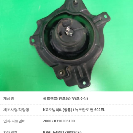
제품명
헤드램프(전조등)(우/조수석)
제조사명/차량명
KG모빌리티(쌍용) / 뉴코란도 밴 602EL
연식/파트넘버
2000 / 8310206100
차대번호
KPALA4M81YP099026