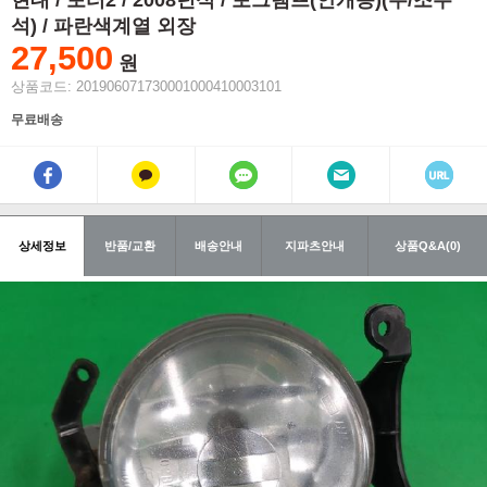
현대 / 포터2 / 2008년식 / 포그램프(안개등)(우/조수
석) / 파란색계열 외장
27,500
원
상품코드: 201906071730001000410003101
무료배송
상세정보
반품/교환
배송안내
지파츠안내
상품Q&A(0)