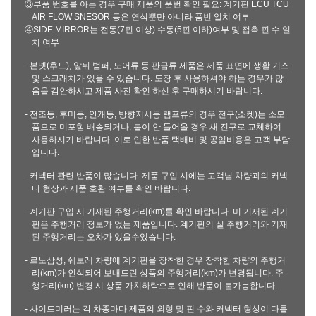
③부품 번호를 아는 경우 구매 제품의 품번 확인 필요: 계기판 ECU TCU
AIR FLOW SNESOR 등은 연식뿐만 아니라 품번 일치 여부
④SIDE MIRROR는 전동(7핀 이상) 수동(5핀 이하)여부 및 접촉 핀 수 일
치 여부
- 본넷(후드), 앞뒤 범퍼, 도어류 등 판금류 제품은 제품 표면에 생활 기스
및 스크래치가 있을 수 있습니다. 도장 후 사용하셔야 하는 경우가 많
음을 감안하시고 제품 사진 확인 하신 후 구매하시기 바랍니다.
- 전조등, 후미등, 안개등, 방향지시등 램프류의 경우 전구(소켓)는 소모
품으로 미포함 배송되거나, 불이 안 들어올 경우 새 전구로 교체하여
사용하시기 바랍니다. 이로 인한 반품 택배비 및 공임비용은 고객 부담
입니다.
- 커넥터 관련 반품이 많습니다. 제품 구입 시에는 고객님 차량과의 커넥
터 형상과 제품 호환 여부를 확인 바랍니다.
- 계기판 구입 시 기재된 주행거리(km)를 확인 바랍니다. 미 기재된 계기
판은 주행거리 정보가 없는 제품입니다. 계기판의 실 주행거리와 기재
된 주행거리는 오차가 있을수있습니다.
- 르노삼성, 쉐보레 차량에 계기판을 장착한 경우 장착한 차량의 주행거
리(km)가 인식되어 보내드린 상품의 주행거리(km)가 변경됩니다. 주
행거리(km) 변경 시 상품 가치하락으로 인해 반품이 불가능합니다.
- 사이드미러는 각 차종마다 제품의 외형 및 핀 수와 커넥터 형상이 다를