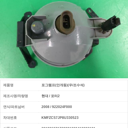
제품명
포그램프(안개등)(우/조수석)
제조사명/차량명
현대 / 포터2
연식/파트넘버
2008 / 922024F000
차대번호
KMFZCS7JP8U330523