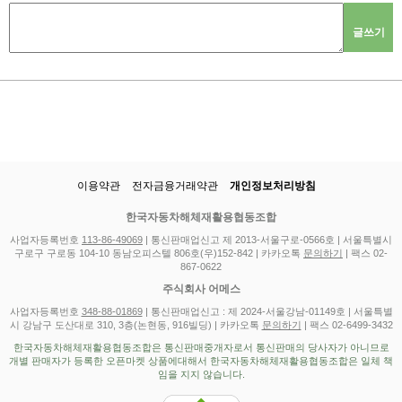
글쓰기
이용약관
전자금융거래약관
개인정보처리방침
한국자동차해체재활용협동조합
사업자등록번호
113-86-49069
| 통신판매업신고 제 2013-서울구로-0566호 | 서울특별시
구로구 구로동 104-10 동남오피스텔 806호(우)152-842 | 카카오톡
문의하기
| 팩스 02-
867-0622
주식회사 어메스
사업자등록번호
348-88-01869
| 통신판매업신고 : 제 2024-서울강남-01149호 | 서울특별
시 강남구 도산대로 310, 3층(논현동, 916빌딩) | 카카오톡
문의하기
| 팩스 02-6499-3432
한국자동차해체재활용협동조합은 통신판매중개자로서 통신판매의 당사자가 아니므로
개별 판매자가 등록한 오픈마켓 상품에대해서 한국자동차해체재활용협동조합은 일체 책
임을 지지 않습니다.