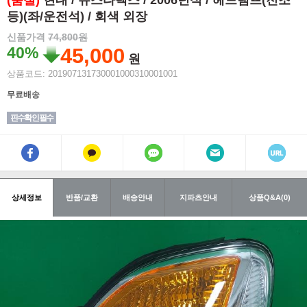
(품절)
현대 / 뉴스타렉스 / 2006년식 / 헤드램프(전조
등)(좌/운전석) / 회색 외장
신품가격
74,800원
40%
45,000
원
상품코드: 201907131730001000310001001
무료배송
핀수확인 필수
상세정보
반품/교환
배송안내
지파츠안내
상품Q&A(0)