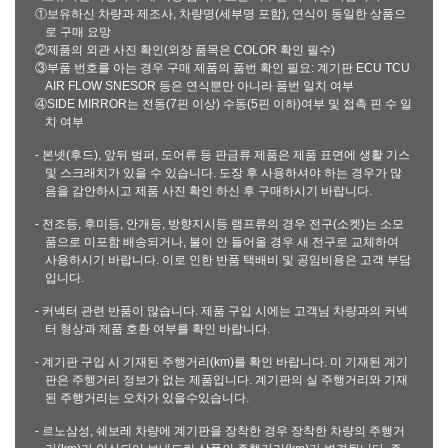
①보유하신 차량과 제조사, 차량명(세부명 포함), 연식이 동일한 상품으
로 구매 요망
②제품의 외관 사진 확인(외장 품목은 COLOR 확인 필수)
③부품 번호를 아는 경우 구매 제품의 품번 확인 필요: 계기판 ECU TCU
AIR FLOW SNESOR 등은 연식뿐만 아니라 품번 일치 여부
④SIDE MIRROR는 전동(7핀 이상) 수동(5핀 이하)여부 및 접촉 핀 수 일
치 여부
- 본넷(후드), 앞뒤 범퍼, 도어류 등 판금류 제품은 제품 표면에 생활 기스
및 스크래치가 있을 수 있습니다. 도장 후 사용하셔야 하는 경우가 많
음을 감안하시고 제품 사진 확인 하신 후 구매하시기 바랍니다.
- 전조등, 후미등, 안개등, 방향지시등 램프류의 경우 전구(소켓)는 소모
품으로 미포함 배송되거나, 불이 안 들어올 경우 새 전구로 교체하여
사용하시기 바랍니다. 이로 인한 반품 택배비 및 공임비용은 고객 부담
입니다.
- 커넥터 관련 반품이 많습니다. 제품 구입 시에는 고객님 차량과의 커넥
터 형상과 제품 호환 여부를 확인 바랍니다.
- 계기판 구입 시 기재된 주행거리(km)를 확인 바랍니다. 미 기재된 계기
판은 주행거리 정보가 없는 제품입니다. 계기판의 실 주행거리와 기재
된 주행거리는 오차가 있을수있습니다.
- 르노삼성, 쉐보레 차량에 계기판을 장착한 경우 장착한 차량의 주행거