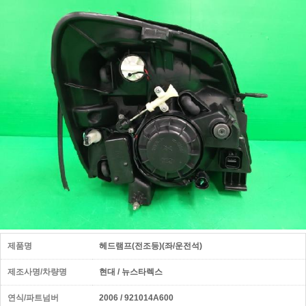
제품명
헤드램프(전조등)(좌/운전석)
제조사명/차량명
현대 / 뉴스타렉스
연식/파트넘버
2006 / 921014A600