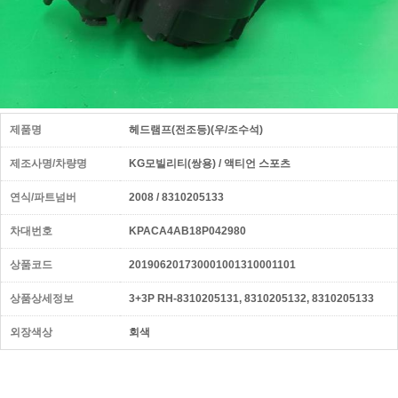
제품명
헤드램프(전조등)(우/조수석)
제조사명/차량명
KG모빌리티(쌍용) / 액티언 스포츠
연식/파트넘버
2008 / 8310205133
차대번호
KPACA4AB18P042980
상품코드
201906201730001001310001101
상품상세정보
3+3P RH-8310205131, 8310205132, 8310205133
외장색상
회색