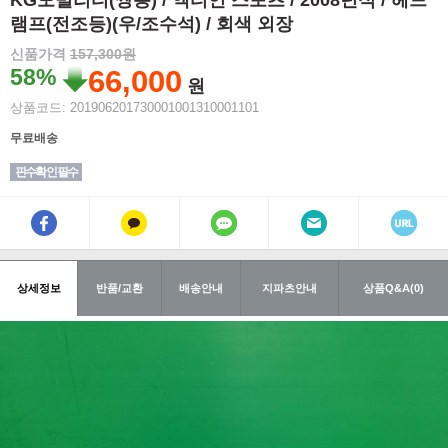
KG모빌리티(쌍용) / 액티언 스포츠 / 2008년식 / 헤드
램프(전조등)(우/조수석) / 회색 외장
신품가격
157,300원
58%
66,000
원
상품코드: 201906201730001001310001101
무료배송
핀수확인 필수
상세정보
반품/교환
배송안내
지파츠안내
상품Q&A(0)