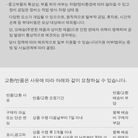
- 중고부품의 특성상, 부품 하자 여부는 차량/정비환경에 따라 달라질 수 있고
정비 공임은 정비소 작업 방식·차량 상태 등
다양한 요소가 개입될 수 있으므로, 원칙적으로 탈부착 공임, 휴차료, 시간적
손해 등 부대비용은 보상 대상에서 제외됩니다.
단, 오배송(주문한 제품과 상이한 제품)으로 인한 판매자 귀책이 명백하여 공
임 발생이 통상적으로 예견되는 경우에는,
당사 정책에 따라 예외적으로 일부 지원할 수 있습니다(지원 여부/범위는 증
빙 및 사실관계에 따라 결정).
교환/반품은 사유에 따라 아래와 같이 요청하실 수 있습니다.
반품/교환
반품/교환 사
반품/교환 요청기간
배송비 부
유
담
구매자 과실
왕복 배송
또는 단순 변
상품 수령 다음날부터 7일 이내
비 구매자
심
부담
상품 수령 후 1개월 이내
왕복 배송
표시,광고와
표시, 광고와 다른 사실을 안 날로부터 30일 이
비 판매자