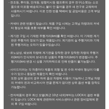
- 전조등, 후미등, 안개등, 방향지시등 램프류의 경우 전구(소켓)는 소모
품으로 미포함 배송되거나, 불이 안 들어올 경우 새 전구로 교체하여
사용하시기 바랍니다. 이로 인한 반품 택배비 및 공임비용은 고객 부담
입니다.
- 커넥터 관련 반품이 많습니다. 제품 구입 시에는 고객님 차량과의 커넥
터 형상과 제품 호환 여부를 확인 바랍니다.
- 계기판 구입 시 기재된 주행거리(km)를 확인 바랍니다. 미 기재된 계기
판은 주행거리 정보가 없는 제품입니다. 계기판의 실 주행거리와 기재
된 주행거리는 오차가 있을수있습니다.
- 르노삼성, 쉐보레 차량에 계기판을 장착한 경우 장착한 차량의 주행거
리(km)가 인식되어 보내드린 상품의 주행거리(km)가 변경됩니다. 주
행거리(km) 변경 시 상품 가치하락으로 인해 반품이 불가능합니다.
- 사이드미러는 각 차종마다 제품의 외형 및 핀 수와 커넥터 형상이 다를
수가 있으니 동일한 제품인지 확인 바랍니다.
또한 상위 옵션의 경우 하위 옵션 차량에 사용이 가능하니 고객님 차량
의 커넥터 핀과 비교하시어 연결 문제가 없다면 상위 옵션 부품 장착도
가능합니다.
- 전자제품의 경우 최신 모델(최근 10년 내외)부터는 LOCK이 걸린 부품
이 있습니다. LOCK 해제 관련하여 서비스센터나 관련 정비업체에 문
의 후 구입 바랍니다.