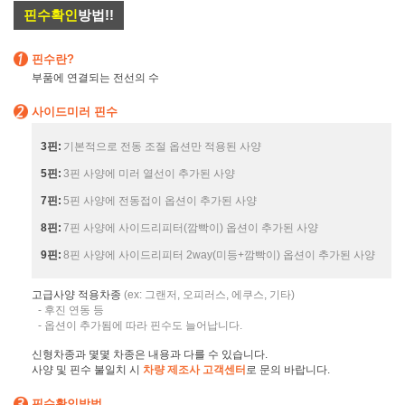
핀수확인
방법!!
핀수란?
부품에 연결되는 전선의 수
사이드미러 핀수
3핀:
기본적으로 전동 조절 옵션만 적용된 사양
5핀:
3핀 사양에 미러 열선이 추가된 사양
7핀:
5핀 사양에 전동접이 옵션이 추가된 사양
8핀:
7핀 사양에 사이드리피터(깜빡이) 옵션이 추가된 사양
9핀:
8핀 사양에 사이드리피터 2way(미등+깜빡이) 옵션이 추가된 사양
고급사양 적용차종
(ex: 그랜저, 오피러스, 에쿠스, 기타)
- 후진 연동 등
- 옵션이 추가됨에 따라 핀수도 늘어납니다.
신형차종과 몇몇 차종은 내용과 다를 수 있습니다.
사양 및 핀수 불일치 시
차량 제조사 고객센터
로 문의 바랍니다.
핀수확인방법