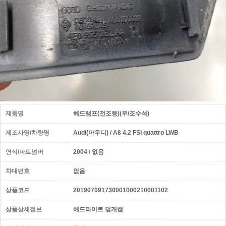
제품명
헤드램프(전조등)(우/조수석)
제조사명/차량명
Audi(아우디) / A8 4.2 FSI quattro LWB
연식/파트넘버
2004 / 없음
차대번호
없음
상품코드
201907091730001000210001102
상품상세정보
헤드라이트 덮개캡