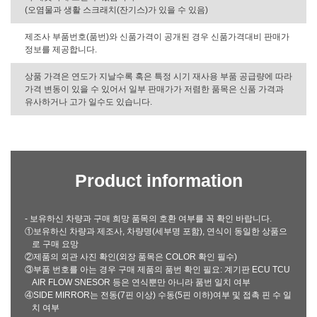
(오염물과 생활 스크래치(잔기스)가 있을 수 있음)
제조사 부품번호(품번)와 신품가격이 공개된 경우 신품가격대비 판매가
정보를 제공합니다.
상품 가격은 연도가 지날수록 혹은 특정 시기 재사용 부품 공급량에 따라
가격 변동이 있을 수 있어서 일부 판매가가 저렴한 품목은 신품 가격과
유사하거나 고가 일수도 있습니다.
Product information
- 보유하신 차량과 구매 희망 품목의 호환 여부를 꼭 확인 바랍니다.
①보유하신 차량과 제조사, 차량명(세부명 포함), 연식이 동일한 상품으
로 구매 요망
②제품의 외관 사진 확인(외장 품목은 COLOR 확인 필수)
③부품 번호를 아는 경우 구매 제품의 품번 확인 필요: 계기판 ECU TCU
AIR FLOW SNESOR 등은 연식뿐만 아니라 품번 일치 여부
④SIDE MIRROR는 전동(7핀 이상) 수동(5핀 이하)여부 및 접촉 핀 수 일
치 여부