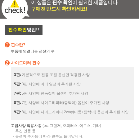
이 상품은
핀수 확인
이 필요한 제품입니다.
구매전 반드시 확인하세요!
핀수확인
방법!!
핀수란?
부품에 연결되는 전선의 수
사이드미러 핀수
3핀:
기본적으로 전동 조절 옵션만 적용된 사양
5핀:
3핀 사양에 미러 열선이 추가된 사양
7핀:
5핀 사양에 전동접이 옵션이 추가된 사양
8핀:
7핀 사양에 사이드리피터(깜빡이) 옵션이 추가된 사양
9핀:
8핀 사양에 사이드리피터 2way(미등+깜빡이) 옵션이 추가된 사양
고급사양 적용차종
(ex: 그랜저, 오피러스, 에쿠스, 기타)
- 후진 연동 등
- 옵션이 추가됨에 따라 핀수도 늘어납니다.