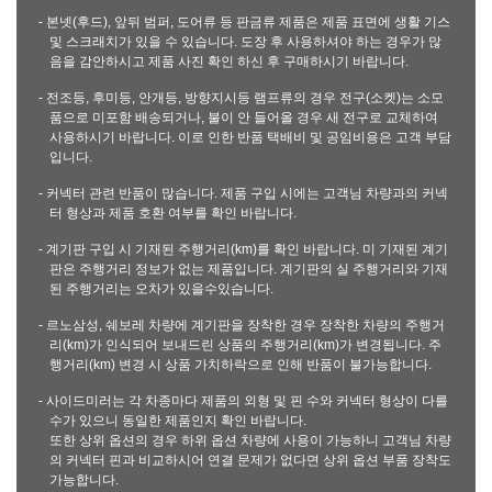
- 본넷(후드), 앞뒤 범퍼, 도어류 등 판금류 제품은 제품 표면에 생활 기스
및 스크래치가 있을 수 있습니다. 도장 후 사용하셔야 하는 경우가 많
음을 감안하시고 제품 사진 확인 하신 후 구매하시기 바랍니다.
- 전조등, 후미등, 안개등, 방향지시등 램프류의 경우 전구(소켓)는 소모
품으로 미포함 배송되거나, 불이 안 들어올 경우 새 전구로 교체하여
사용하시기 바랍니다. 이로 인한 반품 택배비 및 공임비용은 고객 부담
입니다.
- 커넥터 관련 반품이 많습니다. 제품 구입 시에는 고객님 차량과의 커넥
터 형상과 제품 호환 여부를 확인 바랍니다.
- 계기판 구입 시 기재된 주행거리(km)를 확인 바랍니다. 미 기재된 계기
판은 주행거리 정보가 없는 제품입니다. 계기판의 실 주행거리와 기재
된 주행거리는 오차가 있을수있습니다.
- 르노삼성, 쉐보레 차량에 계기판을 장착한 경우 장착한 차량의 주행거
리(km)가 인식되어 보내드린 상품의 주행거리(km)가 변경됩니다. 주
행거리(km) 변경 시 상품 가치하락으로 인해 반품이 불가능합니다.
- 사이드미러는 각 차종마다 제품의 외형 및 핀 수와 커넥터 형상이 다를
수가 있으니 동일한 제품인지 확인 바랍니다.
또한 상위 옵션의 경우 하위 옵션 차량에 사용이 가능하니 고객님 차량
의 커넥터 핀과 비교하시어 연결 문제가 없다면 상위 옵션 부품 장착도
가능합니다.