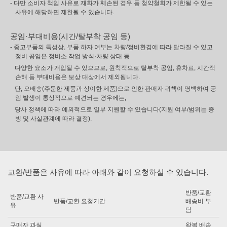
- 다만 소비자 책임 사유로 재화가 훼손된 경우 등 청약철회가 제한될 수 있는
사유에 해당하면 제한될 수 있습니다.
공임·부대비용(시간/탈부착 공임 등)
- 중고부품의 특성상, 부품 하자 여부는 차량/정비환경에 따라 달라질 수 있고
정비 공임은 정비소 작업 방식·차량 상태 등
다양한 요소가 개입될 수 있으므로, 원칙적으로 탈부착 공임, 휴차료, 시간적
손해 등 부대비용은 보상 대상에서 제외됩니다.
단, 오배송(주문한 제품과 상이한 제품)으로 인한 판매자 귀책이 명백하여 공
임 발생이 통상적으로 예견되는 경우에는,
당사 정책에 따라 예외적으로 일부 지원할 수 있습니다(지원 여부/범위는 증
빙 및 사실관계에 따라 결정).
교환/반품은 사유에 따라 아래와 같이 요청하실 수 있습니다.
반품/교환
반품/교환 사
반품/교환 요청기간
배송비 부
유
담
구매자 과실
왕복 배송