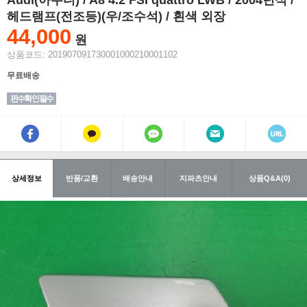
Audi(아우디) / A8 4.2 FSI quattro LWB / 2004년식 /
헤드램프(전조등)(우/조수석) / 흰색 외장
44,000
원
상품코드: 201907091730001000210001102
무료배송
핀수확인 필수
상세정보
반품/교환
배송안내
지파츠안내
상품Q&A(0)