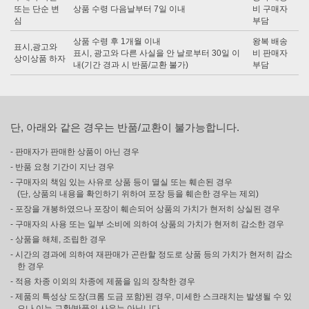
또는 단순 변
상품 수령 다음날부터 7일 이내
비 구매자
심
부담
상품 수령 후 1개월 이내
왕복 배송
표시,광고와
표시, 광고와 다른 사실을 안 날로부터 30일 이
비 판매자
상이상품 하자
내(기간 경과 시 반품/교환 불가)
부담
단, 아래와 같은 경우는 반품/교환이 불가능합니다.
- 판매자가 판매한 상품이 아닌 경우
- 반품 요청 기간이 지난 경우
- 구매자의 책임 있는 사유로 상품 등이 멸실 또는 훼손된 경우
(단, 상품의 내용을 확인하기 위하여 포장 등을 훼손한 경우는 제외)
- 포장을 개봉하였으나 포장이 훼손되어 상품의 가치가 현저히 상실된 경우
- 구매자의 사용 또는 일부 소비에 의하여 상품의 가치가 현저히 감소한 경우
- 상품을 해체, 조립한 경우
- 시간의 경과에 의하여 재판매가 곤란할 정도로 상품 등의 가치가 현저히 감소
한 경우
- 적용 차종 이외의 차종에 제품을 임의 장착한 경우
- 제품의 특성상 도장(크롬 도금 포함)된 경우, 미세한 스크래치는 발생될 수 있
으나 이는 교환/반품의 사유는 아닙니다.