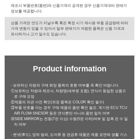
제조사 부품번호(품번)와 신품가격이 공개된 경우 신품가격대비 판매가
정보를 제공합니다.
상품 가격은 연도가 지날수록 혹은 특정 시기 재사용 부품 공급량에 따라
가격 변동이 있을 수 있어서 일부 판매가가 저렴한 품목은 신품 가격과
유사하거나 고가 일수도 있습니다.
Product information
- 보유하신 차량과 구매 희망 품목의 호환 여부를 꼭 확인 바랍니다.
①보유하신 차량과 제조사, 차량명(세부명 포함), 연식이 동일한 상품으
로 구매 요망
②제품의 외관 사진 확인(외장 품목은 COLOR 확인 필수)
③부품 번호를 아는 경우 구매 제품의 품번 확인 필요: 계기판 ECU TCU
AIR FLOW SNESOR 등은 연식뿐만 아니라 품번 일치 여부
④SIDE MIRROR는 전동(7핀 이상) 수동(5핀 이하)여부 및 접촉 핀 수 일
치 여부
- 본넷(후드), 앞뒤 범퍼, 도어류 등 판금류 제품은 제품 표면에 생활 기스