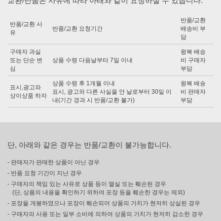
교환/반품은 사유에 따라 아래와 같이 요청하실 수 있습니다.
반품/교환
반품/교환 사
반품/교환 요청기간
배송비 부
유
담
구매자 과실
왕복 배송
또는 단순 변
상품 수령 다음날부터 7일 이내
비 구매자
심
부담
상품 수령 후 1개월 이내
왕복 배송
표시,광고와
표시, 광고와 다른 사실을 안 날로부터 30일 이
비 판매자
상이상품 하자
내(기간 경과 시 반품/교환 불가)
부담
단, 아래와 같은 경우는 반품/교환이 불가능합니다.
- 판매자가 판매한 상품이 아닌 경우
- 반품 요청 기간이 지난 경우
- 구매자의 책임 있는 사유로 상품 등이 멸실 또는 훼손된 경우
(단, 상품의 내용을 확인하기 위하여 포장 등을 훼손한 경우는 제외)
- 포장을 개봉하였으나 포장이 훼손되어 상품의 가치가 현저히 상실된 경우
- 구매자의 사용 또는 일부 소비에 의하여 상품의 가치가 현저히 감소한 경우