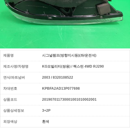
제품명
시그널램프(방향지시등)(좌/운전석)
제조사명/차량명
KG모빌리티(쌍용) / 렉스턴 4WD RJ290
연식/파트넘버
2003 / 8320108522
차대번호
KPBFA2AD13P077698
상품코드
201907011730001001010002001
상품상세정보
3+2P
외장색상
흰색