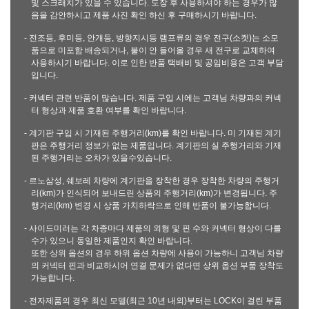
및 스크래치가 있을 수 있습니다. 도장 후 사용하셔야 하는 경우가 많
음을 감안하시고 제품 사진 확인 하신 후 구매하시기 바랍니다.
- 전조등, 후미등, 안개등, 방향지시등 램프류의 경우 전구(소켓)는 소모
품으로 미포함 배송되거나, 불이 안 들어올 경우 새 전구로 교체하여
사용하시기 바랍니다. 이로 인한 반품 택배비 및 공임비용은 고객 부담
입니다.
- 커넥터 관련 반품이 많습니다. 제품 구입 시에는 고객님 차량과의 커넥
터 형상과 제품 호환 여부를 확인 바랍니다.
- 계기판 구입 시 기재된 주행거리(km)를 확인 바랍니다. 미 기재된 계기
판은 주행거리 정보가 없는 제품입니다. 계기판의 실 주행거리와 기재
된 주행거리는 오차가 있을수있습니다.
- 르노삼성, 쉐보레 차량에 계기판을 장착한 경우 장착한 차량의 주행거
리(km)가 인식되어 보내드린 상품의 주행거리(km)가 변경됩니다. 주
행거리(km) 변경 시 상품 가치하락으로 인해 반품이 불가능합니다.
- 사이드미러는 각 차종마다 제품의 외형 및 핀 수와 커넥터 형상이 다를
수가 있으니 동일한 제품인지 확인 바랍니다.
또한 상위 옵션의 경우 하위 옵션 차량에 사용이 가능하니 고객님 차량
의 커넥터 핀과 비교하시어 연결 문제가 없다면 상위 옵션 부품 장착도
가능합니다.
- 전자제품의 경우 최신 모델(최근 10년 내외)부터는 LOCK이 걸린 부품