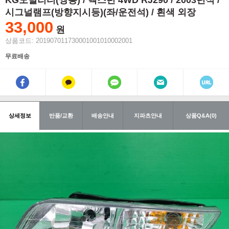
KG모빌리티(쌍용) / 렉스턴 4WD RJ290 / 2003년식 /
시그널램프(방향지시등)(좌/운전석) / 흰색 외장
33,000
원
상품코드: 201907011730001001010002001
무료배송
상세정보
반품/교환
배송안내
지파츠안내
상품Q&A(0)