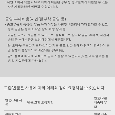
- 다만 소비자 책임 사유로 재화가 훼손된 경우 등 청약철회가 제한될 수 있는
사유에 해당하면 제한될 수 있습니다.
공임·부대비용(시간/탈부착 공임 등)
- 중고부품의 특성상, 부품 하자 여부는 차량/정비환경에 따라 달라질 수 있고
정비 공임은 정비소 작업 방식·차량 상태 등
다양한 요소가 개입될 수 있으므로, 원칙적으로 탈부착 공임, 휴차료, 시간적
손해 등 부대비용은 보상 대상에서 제외됩니다.
단, 오배송(주문한 제품과 상이한 제품)으로 인한 판매자 귀책이 명백하여 공
임 발생이 통상적으로 예견되는 경우에는,
당사 정책에 따라 예외적으로 일부 지원할 수 있습니다(지원 여부/범위는 증
빙 및 사실관계에 따라 결정).
교환/반품은 사유에 따라 아래와 같이 요청하실 수 있습니다.
반품/교환
반품/교환 사
반품/교환 요청기간
배송비 부
유
담
구매자 과실
왕복 배송