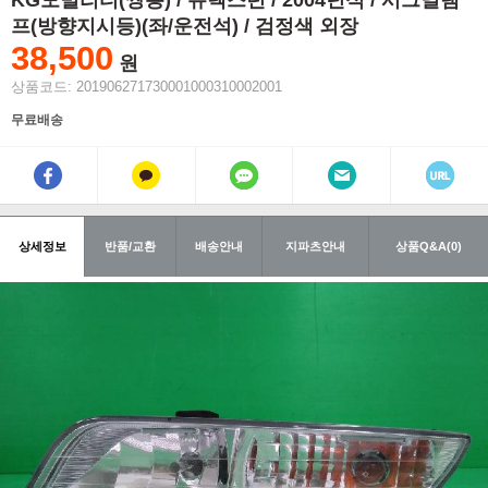
KG모빌리티(쌍용) / 뉴렉스턴 / 2004년식 / 시그널램
프(방향지시등)(좌/운전석) / 검정색 외장
38,500
원
상품코드: 201906271730001000310002001
무료배송
상세정보
반품/교환
배송안내
지파츠안내
상품Q&A(0)