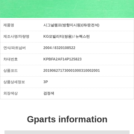
제품명
시그널램프(방향지시등)(좌/운전석)
제조사명/차량명
KG모빌리티(쌍용) / 뉴렉스턴
연식/파트넘버
2004 / 8320108522
차대번호
KPBFA2AF14P125823
상품코드
201906271730001000310002001
상품상세정보
3P
외장색상
검정색
Gparts information