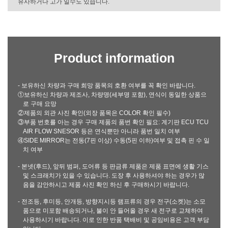
유사하거나 고가 일수도 있습니다.
Product information
- 보유하신 차량과 구매 희망 품목의 호환 여부를 꼭 확인 바랍니다.
①보유하신 차량과 제조사, 차량명(세부명 포함), 연식이 동일한 상품으
로 구매 요망
②제품의 외관 사진 확인(외장 품목은 COLOR 확인 필수)
③부품 번호를 아는 경우 구매 제품의 품번 확인 필요: 계기판 ECU TCU
AIR FLOW SNESOR 등은 연식뿐만 아니라 품번 일치 여부
④SIDE MIRROR는 전동(7핀 이상) 수동(5핀 이하)여부 및 접촉 핀 수 일
치 여부
- 본넷(후드), 앞뒤 범퍼, 도어류 등 판금류 제품은 제품 표면에 생활 기스
및 스크래치가 있을 수 있습니다. 도장 후 사용하셔야 하는 경우가 많
음을 감안하시고 제품 사진 확인 하신 후 구매하시기 바랍니다.
- 전조등, 후미등, 안개등, 방향지시등 램프류의 경우 전구(소켓)는 소모
품으로 미포함 배송되거나, 불이 안 들어올 경우 새 전구로 교체하여
사용하시기 바랍니다. 이로 인한 반품 택배비 및 공임비용은 고객 부담