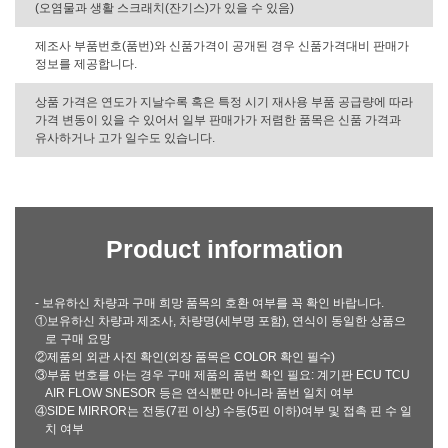
(오염물과 생활 스크래치(잔기스)가 있을 수 있음)
제조사 부품번호(품번)와 신품가격이 공개된 경우 신품가격대비 판매가
정보를 제공합니다.
상품 가격은 연도가 지날수록 혹은 특정 시기 재사용 부품 공급량에 따라
가격 변동이 있을 수 있어서 일부 판매가가 저렴한 품목은 신품 가격과
유사하거나 고가 일수도 있습니다.
Product information
- 보유하신 차량과 구매 희망 품목의 호환 여부를 꼭 확인 바랍니다.
①보유하신 차량과 제조사, 차량명(세부명 포함), 연식이 동일한 상품으
로 구매 요망
②제품의 외관 사진 확인(외장 품목은 COLOR 확인 필수)
③부품 번호를 아는 경우 구매 제품의 품번 확인 필요: 계기판 ECU TCU
AIR FLOW SNESOR 등은 연식뿐만 아니라 품번 일치 여부
④SIDE MIRROR는 전동(7핀 이상) 수동(5핀 이하)여부 및 접촉 핀 수 일
치 여부