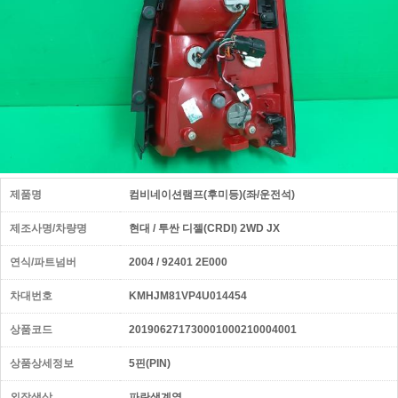
제품명
컴비네이션램프(후미등)(좌/운전석)
제조사명/차량명
현대 / 투싼 디젤(CRDI) 2WD JX
연식/파트넘버
2004 / 92401 2E000
차대번호
KMHJM81VP4U014454
상품코드
201906271730001000210004001
상품상세정보
5핀(PIN)
외장색상
파란색계열