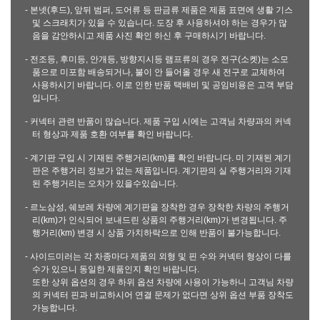
- 본넷(후드), 앞뒤 범퍼, 도어류 등 판금류 제품은 제품 표면에 생활 기스
및 스크래치가 있을 수 있습니다. 도장 후 사용하셔야 하는 경우가 많
음을 감안하시고 제품 사진 확인 하신 후 구매하시기 바랍니다.
- 전조등, 후미등, 안개등, 방향지시등 램프류의 경우 전구(소켓)는 소모
품으로 미포함 배송되거나, 불이 안 들어올 경우 새 전구로 교체하여
사용하시기 바랍니다. 이로 인한 반품 택배비 및 공임비용은 고객 부담
입니다.
- 커넥터 관련 반품이 많습니다. 제품 구입 시에는 고객님 차량과의 커넥
터 형상과 제품 호환 여부를 확인 바랍니다.
- 계기판 구입 시 기재된 주행거리(km)를 확인 바랍니다. 미 기재된 계기
판은 주행거리 정보가 없는 제품입니다. 계기판의 실 주행거리와 기재
된 주행거리는 오차가 있을수있습니다.
- 르노삼성, 쉐보레 차량에 계기판을 장착한 경우 장착한 차량의 주행거
리(km)가 인식되어 보내드린 상품의 주행거리(km)가 변경됩니다. 주
행거리(km) 변경 시 상품 가치하락으로 인해 반품이 불가능합니다.
- 사이드미러는 각 차종마다 제품의 외형 및 핀 수와 커넥터 형상이 다를
수가 있으니 동일한 제품인지 확인 바랍니다.
또한 상위 옵션의 경우 하위 옵션 차량에 사용이 가능하니 고객님 차량
의 커넥터 핀과 비교하시어 연결 문제가 없다면 상위 옵션 부품 장착도
가능합니다.