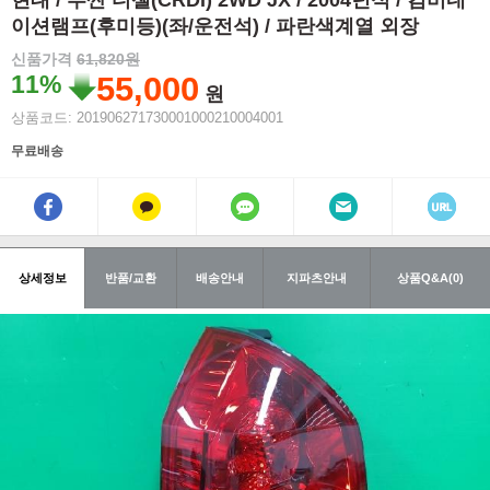
현대 / 투싼 디젤(CRDI) 2WD JX / 2004년식 / 컴비네
이션램프(후미등)(좌/운전석) / 파란색계열 외장
신품가격
61,820원
11%
55,000
원
상품코드: 201906271730001000210004001
무료배송
상세정보
반품/교환
배송안내
지파츠안내
상품Q&A(0)