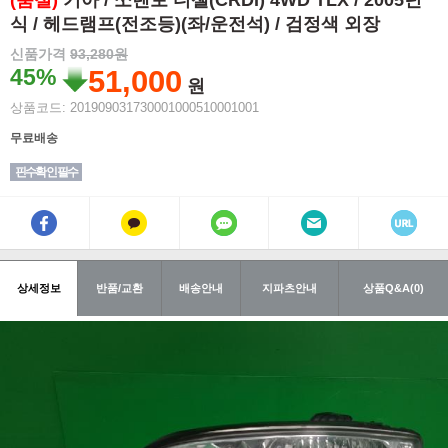
(품절)
기아 / 쏘렌토 디젤(CRDI) 4WD TLX / 2005년
식 / 헤드램프(전조등)(좌/운전석) / 검정색 외장
신품가격
93,280원
45%
51,000
원
상품코드: 201909031730001000510001001
무료배송
핀수확인 필수
상세정보
반품/교환
배송안내
지파츠안내
상품Q&A(0)