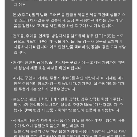
치 여부
- 본넷(후드), 앞뒤 범퍼, 도어류 등 판금류 제품은 제품 표면에 생활 기스
및 스크래치가 있을 수 있습니다. 도장 후 사용하셔야 하는 경우가 많
음을 감안하시고 제품 사진 확인 하신 후 구매하시기 바랍니다.
- 전조등, 후미등, 안개등, 방향지시등 램프류의 경우 전구(소켓)는 소모
품으로 미포함 배송되거나, 불이 안 들어올 경우 새 전구로 교체하여
사용하시기 바랍니다. 이로 인한 반품 택배비 및 공임비용은 고객 부담
입니다.
- 커넥터 관련 반품이 많습니다. 제품 구입 시에는 고객님 차량과의 커넥
터 형상과 제품 호환 여부를 확인 바랍니다.
- 계기판 구입 시 기재된 주행거리(km)를 확인 바랍니다. 미 기재된 계기
판은 주행거리 정보가 없는 제품입니다. 계기판의 실 주행거리와 기재
된 주행거리는 오차가 있을수있습니다.
- 르노삼성, 쉐보레 차량에 계기판을 장착한 경우 장착한 차량의 주행거
리(km)가 인식되어 보내드린 상품의 주행거리(km)가 변경됩니다. 주
행거리(km) 변경 시 상품 가치하락으로 인해 반품이 불가능합니다.
- 사이드미러는 각 차종마다 제품의 외형 및 핀 수와 커넥터 형상이 다를
수가 있으니 동일한 제품인지 확인 바랍니다.
또한 상위 옵션의 경우 하위 옵션 차량에 사용이 가능하니 고객님 차량
의 커넥터 핀과 비교하시어 연결 문제가 없다면 상위 옵션 부품 장착도