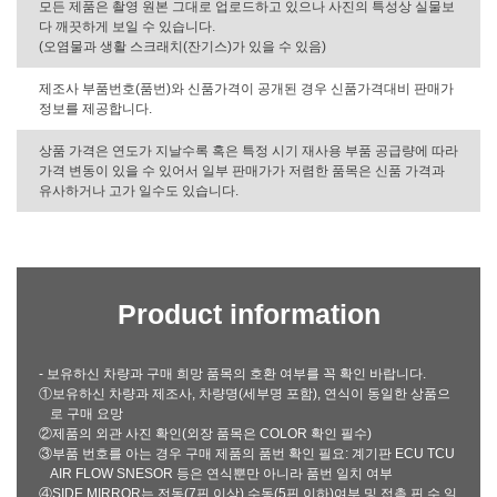
모든 제품은 촬영 원본 그대로 업로드하고 있으나 사진의 특성상 실물보
다 깨끗하게 보일 수 있습니다.
(오염물과 생활 스크래치(잔기스)가 있을 수 있음)
제조사 부품번호(품번)와 신품가격이 공개된 경우 신품가격대비 판매가
정보를 제공합니다.
상품 가격은 연도가 지날수록 혹은 특정 시기 재사용 부품 공급량에 따라
가격 변동이 있을 수 있어서 일부 판매가가 저렴한 품목은 신품 가격과
유사하거나 고가 일수도 있습니다.
Product information
- 보유하신 차량과 구매 희망 품목의 호환 여부를 꼭 확인 바랍니다.
①보유하신 차량과 제조사, 차량명(세부명 포함), 연식이 동일한 상품으
로 구매 요망
②제품의 외관 사진 확인(외장 품목은 COLOR 확인 필수)
③부품 번호를 아는 경우 구매 제품의 품번 확인 필요: 계기판 ECU TCU
AIR FLOW SNESOR 등은 연식뿐만 아니라 품번 일치 여부
④SIDE MIRROR는 전동(7핀 이상) 수동(5핀 이하)여부 및 접촉 핀 수 일