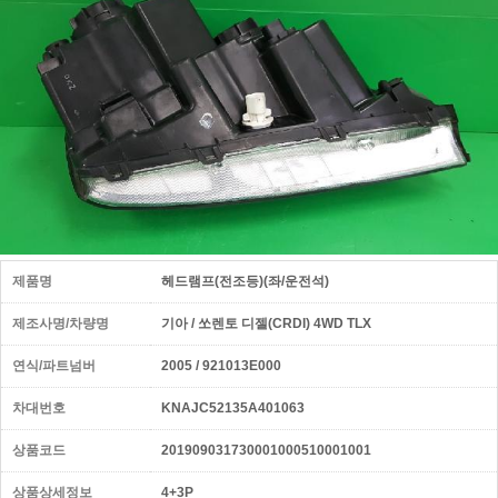
제품명
헤드램프(전조등)(좌/운전석)
제조사명/차량명
기아 / 쏘렌토 디젤(CRDI) 4WD TLX
연식/파트넘버
2005 / 921013E000
차대번호
KNAJC52135A401063
상품코드
201909031730001000510001001
상품상세정보
4+3P