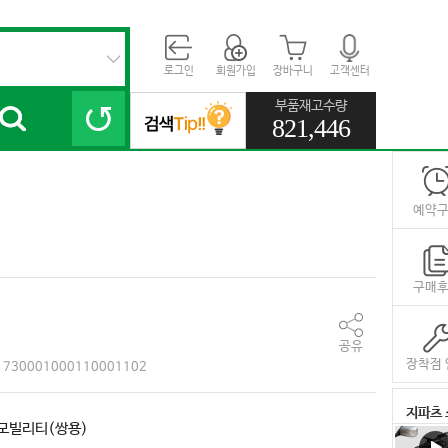
로그인
회원가입
장바구니
고객센터
부품재고수량
821,446
예약
구매
공유
장착점 
730001000110001102
지파츠 
모빌리티(쌍용)