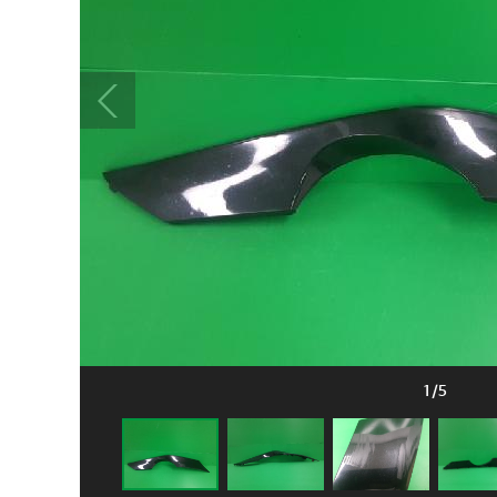
1
/
5