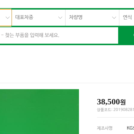
대표차종
차량명
연식
38,500
원
상품코드: 201908281
제조사명
KG