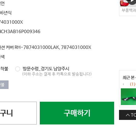
티언
부품백
06년식
74031000X
BCH3AB16P009346
커버 RH-7874031000LAK, 7874031000X
정색
착불
방문수령_경기도 남양주시
(이하 주소는 결제 후 카톡으로 발송됩니다)
최근 본
(1)
착불
구니
구매하기
T