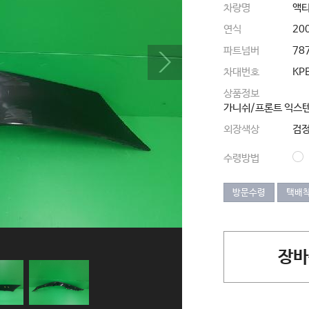
차량명
액
연식
20
파트넘버
78
차대번호
KP
상품정보
가니쉬/프론트 익스텐션 
외장색상
검
수령방법
방문수령
택배
장바