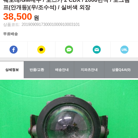
쉐보레/GM대우 / 토스카 2 CDX / 2006년식 / 포그램
프(안개등)(우/조수석) / 실버색 외장
38,500
원
상품코드: 201909091730001000910003101
무료배송
상세정보
반품/교환
배송안내
지파츠안내
상품Q&A(0)