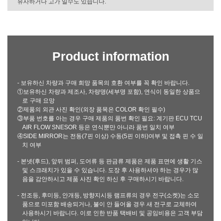
유사하거나 고가 일수도 있습니다.
Product information
- 보유하신 차량과 구매 희망 품목의 호환 여부를 꼭 확인 바랍니다.
①보유하신 차량과 제조사, 차량명(세부명 포함), 연식이 동일한 상품으
로 구매 요망
②제품의 외관 사진 확인(외장 품목은 COLOR 확인 필수)
③부품 번호를 아는 경우 구매 제품의 품번 확인 필요: 계기판 ECU TCU
AIR FLOW SNESOR 등은 연식뿐만 아니라 품번 일치 여부
④SIDE MIRROR는 전동(7핀 이상) 수동(5핀 이하)여부 및 접촉 핀 수 일
치 여부
- 본넷(후드), 앞뒤 범퍼, 도어류 등 판금류 제품은 제품 표면에 생활 기스
및 스크래치가 있을 수 있습니다. 도장 후 사용하셔야 하는 경우가 많
음을 감안하시고 제품 사진 확인 하신 후 구매하시기 바랍니다.
- 전조등, 후미등, 안개등, 방향지시등 램프류의 경우 전구(소켓)는 소모
품으로 미포함 배송되거나, 불이 안 들어올 경우 새 전구로 교체하여
사용하시기 바랍니다. 이로 인한 반품 택배비 및 공임비용은 고객 부담