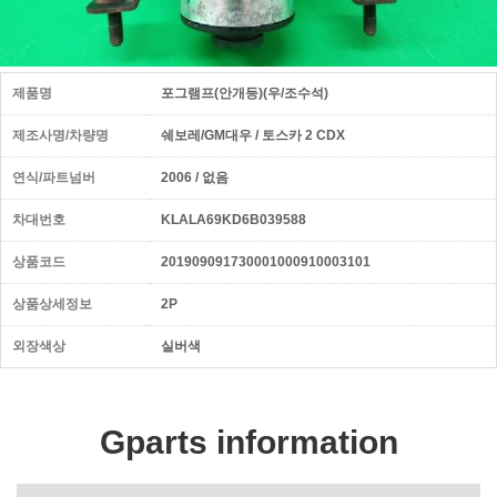
제품명
포그램프(안개등)(우/조수석)
제조사명/차량명
쉐보레/GM대우 / 토스카 2 CDX
연식/파트넘버
2006 / 없음
차대번호
KLALA69KD6B039588
상품코드
201909091730001000910003101
상품상세정보
2P
외장색상
실버색
Gparts information