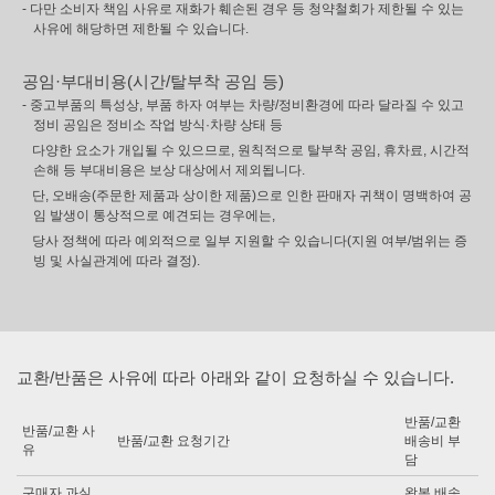
- 다만 소비자 책임 사유로 재화가 훼손된 경우 등 청약철회가 제한될 수 있는
사유에 해당하면 제한될 수 있습니다.
공임·부대비용(시간/탈부착 공임 등)
- 중고부품의 특성상, 부품 하자 여부는 차량/정비환경에 따라 달라질 수 있고
정비 공임은 정비소 작업 방식·차량 상태 등
다양한 요소가 개입될 수 있으므로, 원칙적으로 탈부착 공임, 휴차료, 시간적
손해 등 부대비용은 보상 대상에서 제외됩니다.
단, 오배송(주문한 제품과 상이한 제품)으로 인한 판매자 귀책이 명백하여 공
임 발생이 통상적으로 예견되는 경우에는,
당사 정책에 따라 예외적으로 일부 지원할 수 있습니다(지원 여부/범위는 증
빙 및 사실관계에 따라 결정).
교환/반품은 사유에 따라 아래와 같이 요청하실 수 있습니다.
반품/교환
반품/교환 사
반품/교환 요청기간
배송비 부
유
담
구매자 과실
왕복 배송