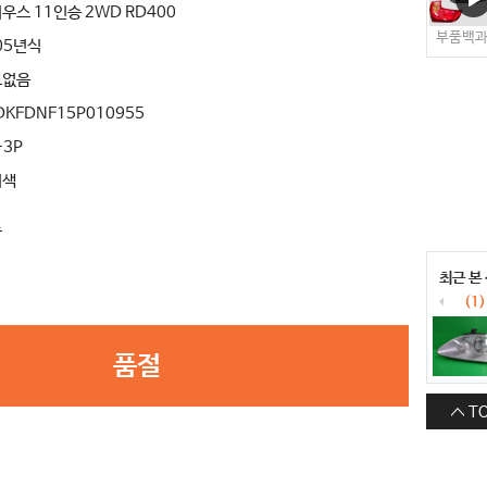
우스 11인승 2WD RD400
부품백
05년식
보없음
DKFDNF15P010955
+3P
버색
료
최근 본
(1)
품절
T