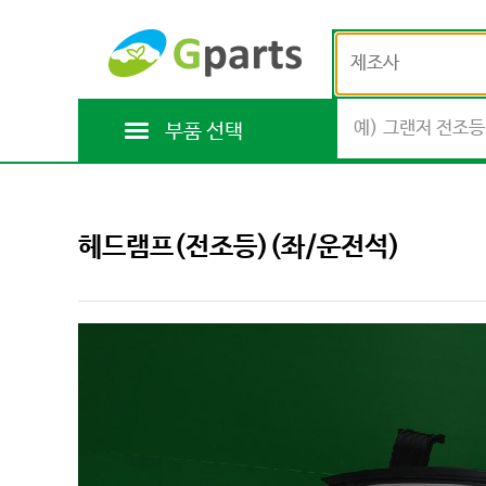
제조사
부품 선택
헤드램프(전조등)(좌/운전석)