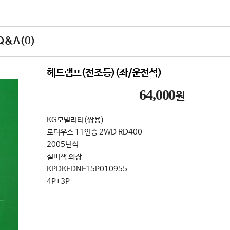
&A(0)
헤드램프(전조등)(좌/운전석)
64,000
원
KG모빌리티(쌍용)
로디우스 11인승 2WD RD400
2005년식
실버색 외장
KPDKFDNF15P010955
4P+3P