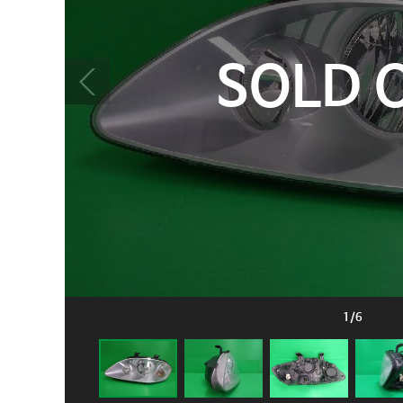
SOLD 
1
/
6