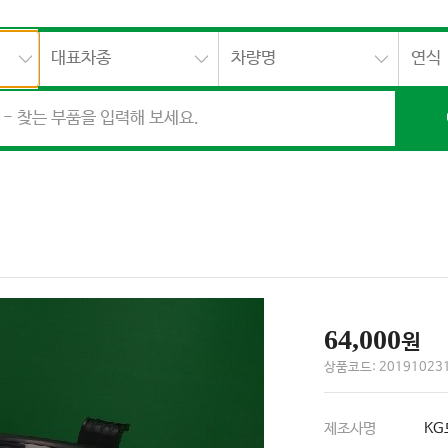
대표차종
차량명
연식
64,000
원
상품코드: 201910231
제조사명
KG