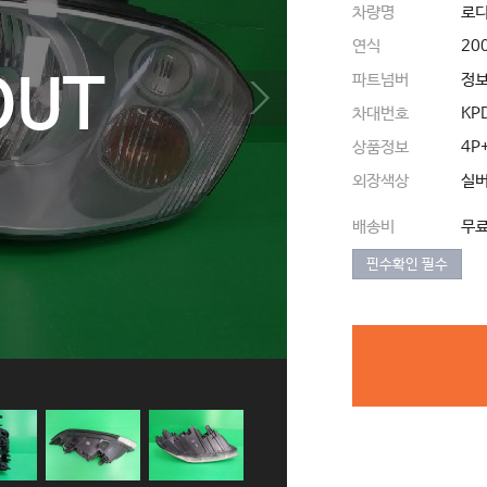
차량명
로디
연식
20
OUT
파트넘버
정
차대번호
KP
상품정보
4P
외장색상
실
배송비
무
핀수확인 필수