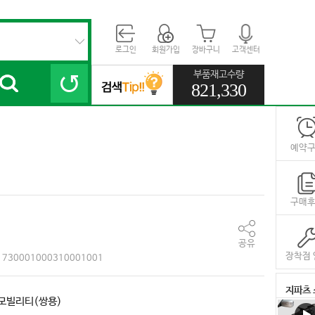
로그인
회원가입
장바구니
고객센터
부품재고수량
821,330
예약
구매
공유
장착점 
730001000310001001
지파츠 
모빌리티(쌍용)