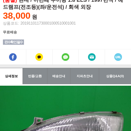
(품절)
현대 / 아반떼 투어링 1.8 ELS / 1997년식 / 헤
드램프(전조등)(좌/운전석) / 회색 외장
38,000
원
상품코드: 201911011730001000510001001
무료배송
핀수확인 필수
상세정보
반품/교환
배송안내
지파츠안내
상품Q&A(0)