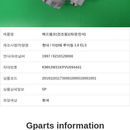
제품명
헤드램프(전조등)(좌/운전석)
제조사명/차량명
현대 / 아반떼 투어링 1.8 ELS
연식/파트넘버
1997 / 9210129000
차대번호
KMHJW31KPVU094441
상품코드
201911011730001000510001001
상품상세정보
5P
외장색상
회색
Gparts information