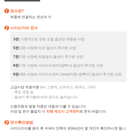
핀수란?
부품에 연결되는 전선의 수
사이드미러 핀수
3핀:
기본적으로 전동 조절 옵션만 적용된 사양
5핀:
3핀 사양에 미러 열선이 추가된 사양
7핀:
5핀 사양에 전동접이 옵션이 추가된 사양
8핀:
7핀 사양에 사이드리피터(깜빡이) 옵션이 추가된 사양
9핀:
8핀 사양에 사이드리피터 2way(미등+깜빡이) 옵션이 추가된 사양
고급사양 적용차종
(ex: 그랜저, 오피러스, 에쿠스, 기타)
- 후진 연동 등
- 옵션이 추가됨에 따라 핀수도 늘어납니다.
신형차종과 몇몇 차종은 내용과 다를 수 있습니다.
사양 및 핀수 불일치 시
차량 제조사 고객센터
로 문의 바랍니다.
핀수확인방법
사이드미러를 분리 후 커넥터 안쪽의 핀(배선)이 몇 개인지 확인하시면 됩니