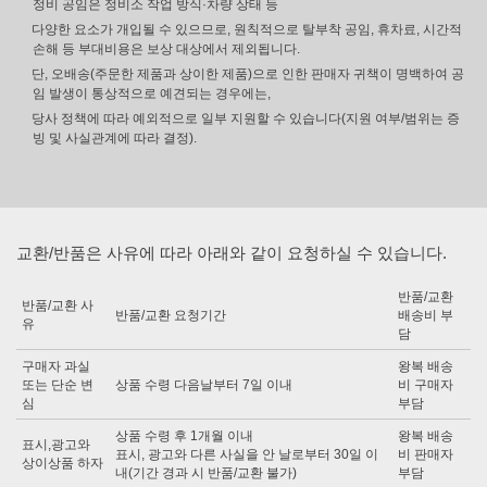
정비 공임은 정비소 작업 방식·차량 상태 등
다양한 요소가 개입될 수 있으므로, 원칙적으로 탈부착 공임, 휴차료, 시간적
손해 등 부대비용은 보상 대상에서 제외됩니다.
단, 오배송(주문한 제품과 상이한 제품)으로 인한 판매자 귀책이 명백하여 공
임 발생이 통상적으로 예견되는 경우에는,
당사 정책에 따라 예외적으로 일부 지원할 수 있습니다(지원 여부/범위는 증
빙 및 사실관계에 따라 결정).
교환/반품은 사유에 따라 아래와 같이 요청하실 수 있습니다.
반품/교환
반품/교환 사
반품/교환 요청기간
배송비 부
유
담
구매자 과실
왕복 배송
또는 단순 변
상품 수령 다음날부터 7일 이내
비 구매자
심
부담
상품 수령 후 1개월 이내
왕복 배송
표시,광고와
표시, 광고와 다른 사실을 안 날로부터 30일 이
비 판매자
상이상품 하자
내(기간 경과 시 반품/교환 불가)
부담