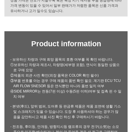
상품 가격은 연도가 지날수록 혹은 특정 시기 재사용 부품 공급량에 따라
가격 변동이 있을 수 있어서 일부 판매가가 저렴한 품목은 신품 가격과
유사하거나 고가 일수도 있습니다.
Product information
- 보유하신 차량과 구매 희망 품목의 호환 여부를 꼭 확인 바랍니다.
①보유하신 차량과 제조사, 차량명(세부명 포함), 연식이 동일한 상품으
로 구매 요망
②제품의 외관 사진 확인(외장 품목은 COLOR 확인 필수)
③부품 번호를 아는 경우 구매 제품의 품번 확인 필요: 계기판 ECU TCU
AIR FLOW SNESOR 등은 연식뿐만 아니라 품번 일치 여부
④SIDE MIRROR는 전동(7핀 이상) 수동(5핀 이하)여부 및 접촉 핀 수 일
치 여부
- 본넷(후드), 앞뒤 범퍼, 도어류 등 판금류 제품은 제품 표면에 생활 기스
및 스크래치가 있을 수 있습니다. 도장 후 사용하셔야 하는 경우가 많
음을 감안하시고 제품 사진 확인 하신 후 구매하시기 바랍니다.
- 전조등, 후미등, 안개등, 방향지시등 램프류의 경우 전구(소켓)는 소모