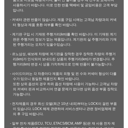
품으로 미포함 배송되거나, 불이 안 들어올 경우 새 전구로 교체하여
사용하시기 바랍니다. 이로 인한 반품 택배비 및 공임비용은 고객 부담
입니다.
- 커넥터 관련 반품이 많습니다. 제품 구입 시에는 고객님 차량과의 커넥
터 형상과 제품 호환 여부를 확인 바랍니다.
- 계기판 구입 시 기재된 주행거리(km)를 확인 바랍니다. 미 기재된 계기
판은 주행거리 정보가 없는 제품입니다. 계기판의 실 주행거리와 기재
된 주행거리는 오차가 있을수있습니다.
- 르노삼성, 쉐보레 차량에 계기판을 장착한 경우 장착한 차량의 주행거
리(km)가 인식되어 보내드린 상품의 주행거리(km)가 변경됩니다. 주
행거리(km) 변경 시 상품 가치하락으로 인해 반품이 불가능합니다.
- 사이드미러는 각 차종마다 제품의 외형 및 핀 수와 커넥터 형상이 다를
수가 있으니 동일한 제품인지 확인 바랍니다.
또한 상위 옵션의 경우 하위 옵션 차량에 사용이 가능하니 고객님 차량
의 커넥터 핀과 비교하시어 연결 문제가 없다면 상위 옵션 부품 장착도
가능합니다.
- 전자제품의 경우 최신 모델(최근 10년 내외)부터는 LOCK이 걸린 부품
이 있습니다. LOCK 해제 관련하여 서비스센터나 관련 정비업체에 문
의 후 구입 바랍니다.
- 일부 전자 제품(ECU, TCU, ETACS/BCM, AMP 등)은 재 사용 전자 제