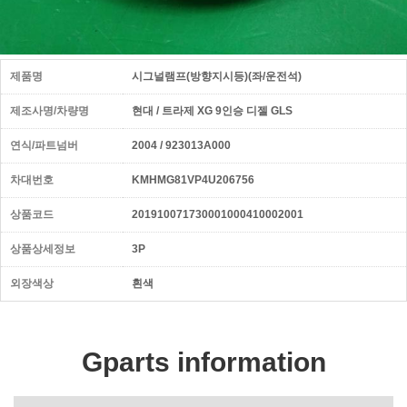
제품명
시그널램프(방향지시등)(좌/운전석)
제조사명/차량명
현대 / 트라제 XG 9인승 디젤 GLS
연식/파트넘버
2004 / 923013A000
차대번호
KMHMG81VP4U206756
상품코드
201910071730001000410002001
상품상세정보
3P
외장색상
흰색
Gparts information