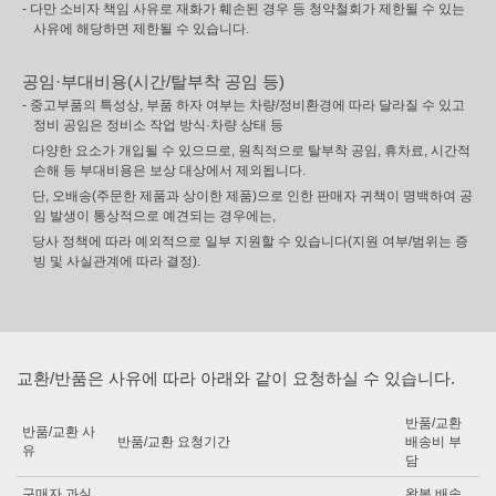
- 다만 소비자 책임 사유로 재화가 훼손된 경우 등 청약철회가 제한될 수 있는
사유에 해당하면 제한될 수 있습니다.
공임·부대비용(시간/탈부착 공임 등)
- 중고부품의 특성상, 부품 하자 여부는 차량/정비환경에 따라 달라질 수 있고
정비 공임은 정비소 작업 방식·차량 상태 등
다양한 요소가 개입될 수 있으므로, 원칙적으로 탈부착 공임, 휴차료, 시간적
손해 등 부대비용은 보상 대상에서 제외됩니다.
단, 오배송(주문한 제품과 상이한 제품)으로 인한 판매자 귀책이 명백하여 공
임 발생이 통상적으로 예견되는 경우에는,
당사 정책에 따라 예외적으로 일부 지원할 수 있습니다(지원 여부/범위는 증
빙 및 사실관계에 따라 결정).
교환/반품은 사유에 따라 아래와 같이 요청하실 수 있습니다.
반품/교환
반품/교환 사
반품/교환 요청기간
배송비 부
유
담
구매자 과실
왕복 배송