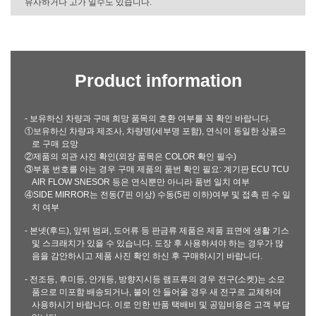
유사하거나 고가 일수도 있습니다.
Product information
- 보유하신 차량과 구매 희망 품목의 호환 여부를 꼭 확인 바랍니다.
①보유하신 차량과 제조사, 차량명(세부명 포함), 연식이 동일한 상품으
로 구매 요망
②제품의 외관 사진 확인(외장 품목은 COLOR 확인 필수)
③부품 번호를 아는 경우 구매 제품의 품번 확인 필요: 계기판 ECU TCU
AIR FLOW SNESOR 등은 연식뿐만 아니라 품번 일치 여부
④SIDE MIRROR는 전동(7핀 이상) 수동(5핀 이하)여부 및 접촉 핀 수 일
치 여부
- 본넷(후드), 앞뒤 범퍼, 도어류 등 판금류 제품은 제품 표면에 생활 기스
및 스크래치가 있을 수 있습니다. 도장 후 사용하셔야 하는 경우가 많
음을 감안하시고 제품 사진 확인 하신 후 구매하시기 바랍니다.
- 전조등, 후미등, 안개등, 방향지시등 램프류의 경우 전구(소켓)는 소모
품으로 미포함 배송되거나, 불이 안 들어올 경우 새 전구로 교체하여
사용하시기 바랍니다. 이로 인한 반품 택배비 및 공임비용은 고객 부담