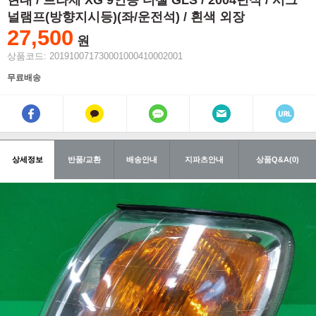
현대 / 트라제 XG 9인승 디젤 GLS / 2004년식 / 시그
널램프(방향지시등)(좌/운전석) / 흰색 외장
27,500
원
상품코드: 201910071730001000410002001
무료배송
상세정보
반품/교환
배송안내
지파츠안내
상품Q&A(0)