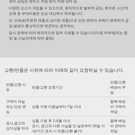
정비 공임은 정비소 작업 방식·차량 상태 등
다양한 요소가 개입될 수 있으므로, 원칙적으로 탈부착 공임, 휴차료, 시간적
손해 등 부대비용은 보상 대상에서 제외됩니다.
단, 오배송(주문한 제품과 상이한 제품)으로 인한 판매자 귀책이 명백하여 공
임 발생이 통상적으로 예견되는 경우에는,
당사 정책에 따라 예외적으로 일부 지원할 수 있습니다(지원 여부/범위는 증
빙 및 사실관계에 따라 결정).
교환/반품은 사유에 따라 아래와 같이 요청하실 수 있습니다.
반품/교환
반품/교환 사
반품/교환 요청기간
배송비 부
유
담
구매자 과실
왕복 배송
또는 단순 변
상품 수령 다음날부터 7일 이내
비 구매자
심
부담
상품 수령 후 1개월 이내
왕복 배송
표시,광고와
표시, 광고와 다른 사실을 안 날로부터 30일 이
비 판매자
상이상품 하자
내(기간 경과 시 반품/교환 불가)
부담