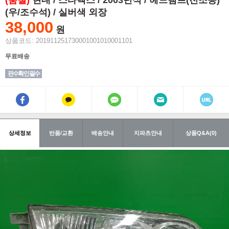
(품절)
현대 / 스타렉스 / 2003년식 / 헤드램프(전조등)
(우/조수석) / 실버색 외장
38,000
원
상품코드: 201911251730001001010001101
무료배송
핀수확인 필수
상세정보
반품/교환
배송안내
지파츠안내
상품Q&A(0)