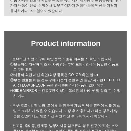
상품 가격은 연도가 지날수록 혹은 특정 시기 재사용 부품 공급량에 따라
가격 변동이 있을 수 있어서 일부 판매가가 저렴한 품목은 신품 가격과
유사하거나 고가 일수도 있습니다.
Product information
- 보유하신 차량과 구매 희망 품목의 호환 여부를 꼭 확인 바랍니다.
①보유하신 차량과 제조사, 차량명(세부명 포함), 연식이 동일한 상품으
로 구매 요망
②제품의 외관 사진 확인(외장 품목은 COLOR 확인 필수)
③부품 번호를 아는 경우 구매 제품의 품번 확인 필요: 계기판 ECU TCU
AIR FLOW SNESOR 등은 연식뿐만 아니라 품번 일치 여부
④SIDE MIRROR는 전동(7핀 이상) 수동(5핀 이하)여부 및 접촉 핀 수 일
치 여부
- 본넷(후드), 앞뒤 범퍼, 도어류 등 판금류 제품은 제품 표면에 생활 기스
및 스크래치가 있을 수 있습니다. 도장 후 사용하셔야 하는 경우가 많
음을 감안하시고 제품 사진 확인 하신 후 구매하시기 바랍니다.
- 전조등, 후미등, 안개등, 방향지시등 램프류의 경우 전구(소켓)는 소모