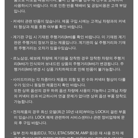
품으로 미포함 배송되거나, 불이 안 들어올 경우 새 전구로 교체하여
사용하시기 바랍니다. 이로 인한 반품 택배비 및 공임비용은 고객 부담
입니다.
- 커넥터 관련 반품이 많습니다. 제품 구입 시에는 고객님 차량과의 커넥
터 형상과 제품 호환 여부를 확인 바랍니다.
- 계기판 구입 시 기재된 주행거리(km)를 확인 바랍니다. 미 기재된 계기
판은 주행거리 정보가 없는 제품입니다. 계기판의 실 주행거리와 기재
된 주행거리는 오차가 있을수있습니다.
- 르노삼성, 쉐보레 차량에 계기판을 장착한 경우 장착한 차량의 주행거
리(km)가 인식되어 보내드린 상품의 주행거리(km)가 변경됩니다. 주
행거리(km) 변경 시 상품 가치하락으로 인해 반품이 불가능합니다.
- 사이드미러는 각 차종마다 제품의 외형 및 핀 수와 커넥터 형상이 다를
수가 있으니 동일한 제품인지 확인 바랍니다.
또한 상위 옵션의 경우 하위 옵션 차량에 사용이 가능하니 고객님 차량
의 커넥터 핀과 비교하시어 연결 문제가 없다면 상위 옵션 부품 장착도
가능합니다.
- 전자제품의 경우 최신 모델(최근 10년 내외)부터는 LOCK이 걸린 부품
이 있습니다. LOCK 해제 관련하여 서비스센터나 관련 정비업체에 문
의 후 구입 바랍니다.
- 일부 전자 제품(ECU, TCU, ETACS/BCM, AMP 등)은 재 사용 전자 제