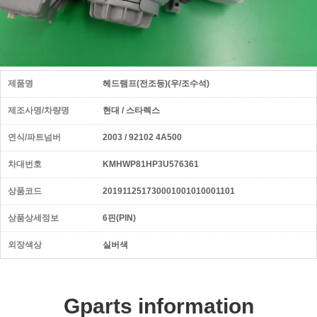
제품명
헤드램프(전조등)(우/조수석)
제조사명/차량명
현대 / 스타렉스
연식/파트넘버
2003 / 92102 4A500
차대번호
KMHWP81HP3U576361
상품코드
201911251730001001010001101
상품상세정보
6핀(PIN)
외장색상
실버색
Gparts information