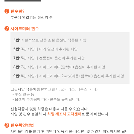
핀수란?
부품에 연결되는 전선의 수
사이드미러 핀수
3핀:
기본적으로 전동 조절 옵션만 적용된 사양
5핀:
3핀 사양에 미러 열선이 추가된 사양
7핀:
5핀 사양에 전동접이 옵션이 추가된 사양
8핀:
7핀 사양에 사이드리피터(깜빡이) 옵션이 추가된 사양
9핀:
8핀 사양에 사이드리피터 2way(미등+깜빡이) 옵션이 추가된 사양
고급사양 적용차종
(ex: 그랜저, 오피러스, 에쿠스, 기타)
- 후진 연동 등
- 옵션이 추가됨에 따라 핀수도 늘어납니다.
신형차종과 몇몇 차종은 내용과 다를 수 있습니다.
사양 및 핀수 불일치 시
차량 제조사 고객센터
로 문의 바랍니다.
핀수확인방법
사이드미러를 분리 후 커넥터 안쪽의 핀(배선)이 몇 개인지 확인하시면 됩니