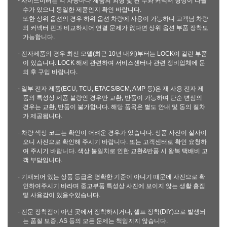
- 사이드미러는 각 차종마다 제품의 외형 및 핀 수와 커넥터 형상이 다를
수가 있으니 동일한 제품인지 확인 바랍니다.
또한 상위 옵션의 경우 하위 옵션 차량에 사용이 가능하니 고객님 차량
의 커넥터 핀과 비교하시어 연결 문제가 없다면 상위 옵션 부품 장착도
가능합니다.
- 전자제품의 경우 최신 모델(최근 10년 내외)부터는 LOCK이 걸린 부품
이 있습니다. LOCK 해제 관련하여 서비스센터나 관련 정비업체에 문
의 후 구입 바랍니다.
- 일부 전자 제품(ECU, TCU, ETACS/BCM, AMP 등)은 재 사용 전자 제
품의 특성상 제품 불량인 경우만 교환, 반품이 가능하며 단순 변심의
경우는 교환, 반품이 불가합니다. 해당 품목은 별도 안내 및 동의 절차
가 제공됩니다.
- 차량 색상 코드는 확인이 어려운 경우가 있습니다. 상품 사진이 실사이
오니 사진으로 확인해 주시기 바랍니다. 또는 고객센터로 확인 요청하
여 주시기 바랍니다. 색상 불일치로 인한 교환&반품 시 왕복 택배비 고
객 부담입니다.
- 기재되어 있는 상품 등급은 명확한 기준이 아니기 때문에 사진으로 확
인하여주시기 바라며 중고부품 특성상 사진에 보이지 않는 생활 흠집
및 사용감이 있을수있습니다.
- 전문 장착점이 아닌 곳에서 장착하시거나, 셀프 장착(DIY)으로 발생되
는 품질 보증, AS 등의 모든 문제는 책임지지 않습니다.