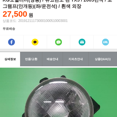
KG모빌리티(쌍용) / 뉴코란도 밴 TX5 / 2005년식 / 포
그램프(안개등)(좌/운전석) / 흰색 외장
27,500
원
상품코드: 201912111730001000510003001
무료배송
상세정보
반품/교환
배송안내
지파츠안내
상품Q&A(1)