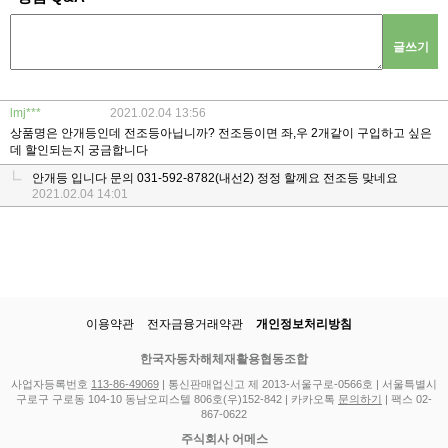
글쓰기
lmj***
2021.02.04 13:56
상품명은 안개등인데 전조등아닙니까? 전조등이면 좌,우 2개같이 구입하고 싶은
데 할인되는지 궁금합니다
안개등 입니다 문의 031-592-8782(내선2) 정정 할께요 전조등 맞네요
2021.02.04 14:01
이용약관
전자금융거래약관
개인정보처리방침
한국자동차해체재활용협동조합
사업자등록번호
113-86-49069
| 통신판매업신고 제 2013-서울구로-0566호 | 서울특별시
구로구 구로동 104-10 동남오피스텔 806호(우)152-842 | 카카오톡
문의하기
| 팩스 02-
867-0622
주식회사 어메스