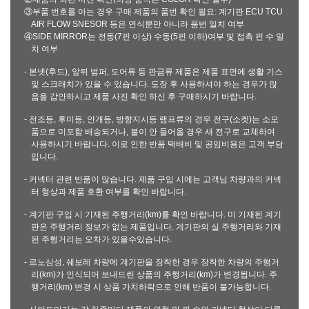
③부품 번호를 아는 경우 구매 제품의 품번 확인 필요: 계기판 ECU TCU
AIR FLOW SNESOR 등은 연식뿐만 아니라 품번 일치 여부
④SIDE MIRROR는 전동(7핀 이상) 수동(5핀 이하)여부 및 접촉 핀 수 일
치 여부
- 본넷(후드), 앞뒤 범퍼, 도어류 등 판금류 제품은 제품 표면에 생활 기스
및 스크래치가 있을 수 있습니다. 도장 후 사용하셔야 하는 경우가 많
음을 감안하시고 제품 사진 확인 하신 후 구매하시기 바랍니다.
- 전조등, 후미등, 안개등, 방향지시등 램프류의 경우 전구(소켓)는 소모
품으로 미포함 배송되거나, 불이 안 들어올 경우 새 전구로 교체하여
사용하시기 바랍니다. 이로 인한 반품 택배비 및 공임비용은 고객 부담
입니다.
- 커넥터 관련 반품이 많습니다. 제품 구입 시에는 고객님 차량과의 커넥
터 형상과 제품 호환 여부를 확인 바랍니다.
- 계기판 구입 시 기재된 주행거리(km)를 확인 바랍니다. 미 기재된 계기
판은 주행거리 정보가 없는 제품입니다. 계기판의 실 주행거리와 기재
된 주행거리는 오차가 있을수있습니다.
- 르노삼성, 쉐보레 차량에 계기판을 장착한 경우 장착한 차량의 주행거
리(km)가 인식되어 보내드린 상품의 주행거리(km)가 변경됩니다. 주
행거리(km) 변경 시 상품 가치하락으로 인해 반품이 불가능합니다.