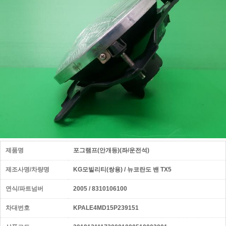
제품명
포그램프(안개등)(좌/운전석)
제조사명/차량명
KG모빌리티(쌍용) / 뉴코란도 밴 TX5
연식/파트넘버
2005 / 8310106100
차대번호
KPALE4MD15P239151