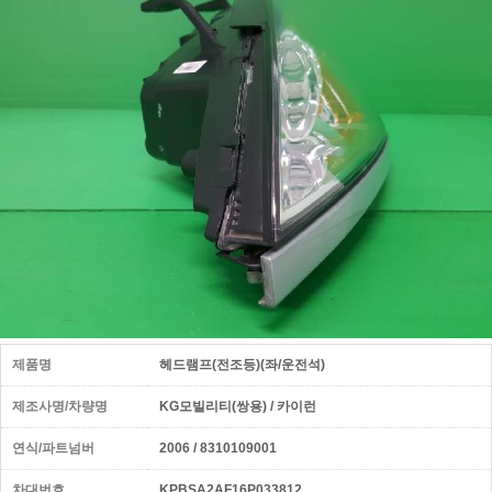
제품명
헤드램프(전조등)(좌/운전석)
제조사명/차량명
KG모빌리티(쌍용) / 카이런
연식/파트넘버
2006 / 8310109001
차대번호
KPBSA2AF16P033812