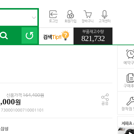
로그인
회원가입
장바구니
고객센터
부품재고수량
821,732
예약
구매
신품가격
164,400원
,000
원
공유
장착점 
730001000710001101
지파츠 
노삼성