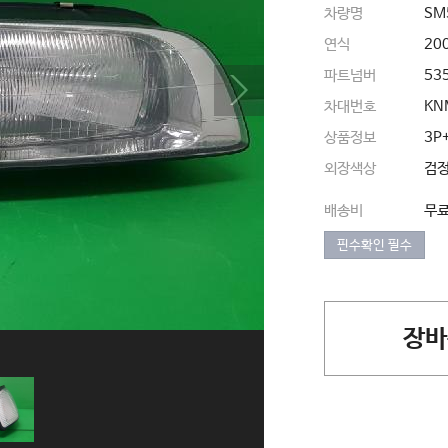
차량명
SM
연식
20
파트넘버
53
차대번호
KN
상품정보
3P
외장색상
검
배송비
무
핀수확인 필수
장바