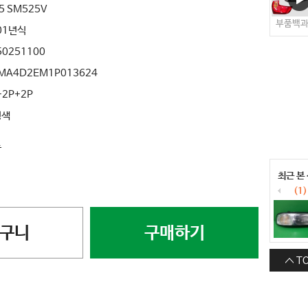
5 SM525V
부품백
01년식
50251100
MA4D2EM1P013624
+2P+2P
정색
료
최근 본
(1)
구니
구매하기
T