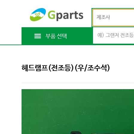
제조사
부품 선택
헤드램프(전조등)(우/조수석)