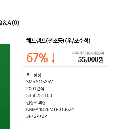
&A(0)
헤드램프(전조등)(우/조수석)
신품가격
164,400원
67%↓
55,000
원
르노삼성
SM5 SM525V
2001년식
5350251100
검정색 외장
KNMA4D2EM1P013624
3P+2P+2P