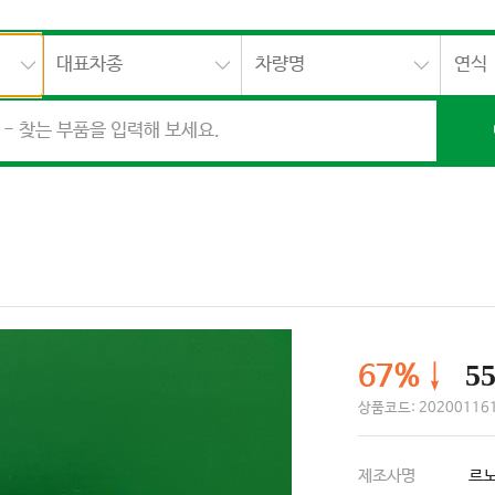
대표차종
차량명
연식
55
67%↓
상품코드: 202001161
제조사명
르