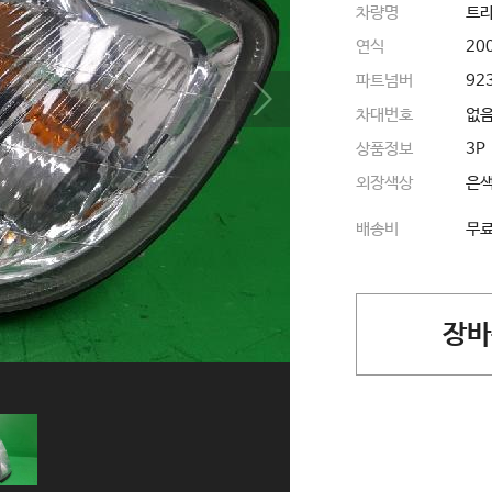
차량명
트라
연식
20
파트넘버
92
차대번호
없
상품정보
3P
외장색상
은
배송비
무
장바