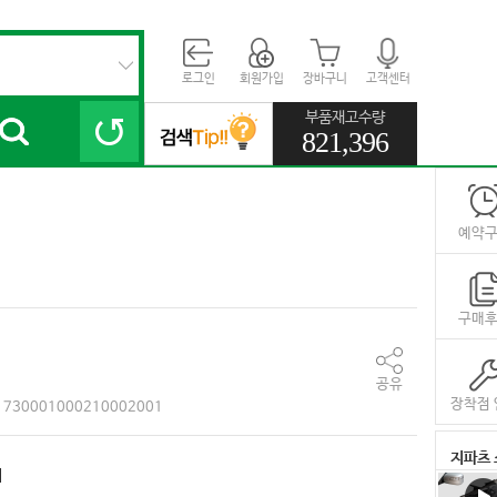
로그인
회원가입
장바구니
고객센터
부품재고수량
821,396
예약
구매
공유
장착점 
730001000210002001
지파츠 
대