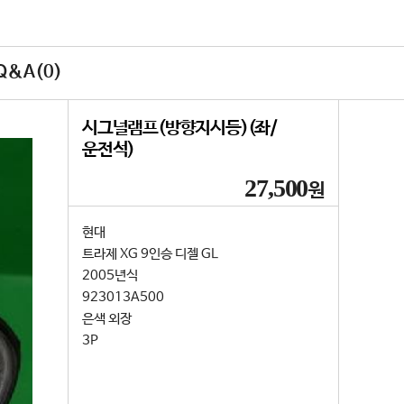
&A(0)
시그널램프(방향지시등)(좌/
운전석)
27,500
원
현대
트라제 XG 9인승 디젤 GL
2005년식
923013A500
은색 외장
3P