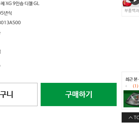
제 XG 9인승 디젤 GL
부품백
05년식
3013A500
음
색
료
최근 본
(1)
구니
구매하기
T