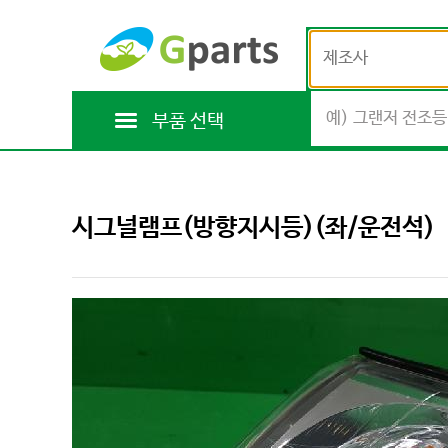
제조사
부품 선택
시그널램프(방향지시등)(좌/운전석)