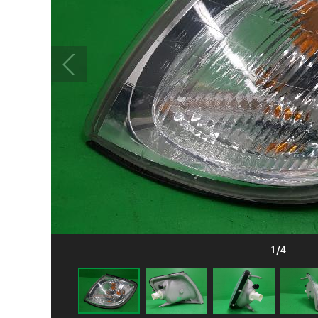
1
/
4