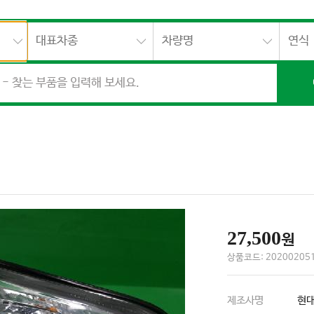
대표차종
차량명
연식
27,500
원
상품코드: 202002051
제조사명
현