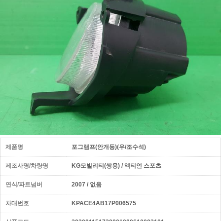
제품명
포그램프(안개등)(우/조수석)
제조사명/차량명
KG모빌리티(쌍용) / 액티언 스포츠
연식/파트넘버
2007 / 없음
차대번호
KPACE4AB17P006575