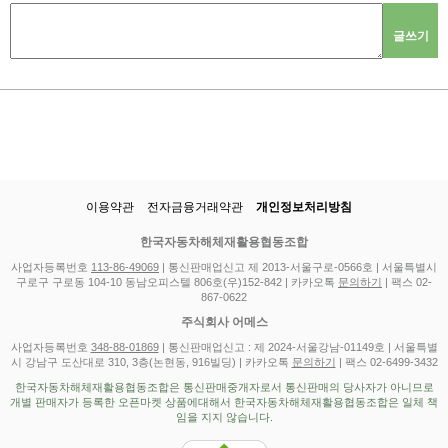
글쓰기
이용약관
전자금융거래약관
개인정보처리방침
한국자동차해체재활용협동조합
사업자등록번호
113-86-49069
| 통신판매업신고 제 2013-서울구로-0566호 | 서울특별시
구로구 구로동 104-10 동남오피스텔 806호(우)152-842 | 카카오톡
문의하기
| 팩스 02-
867-0622
주식회사 어메스
사업자등록번호
348-88-01869
| 통신판매업신고 : 제 2024-서울강남-01149호 | 서울특별
시 강남구 도산대로 310, 3층(논현동, 916빌딩) | 카카오톡
문의하기
| 팩스 02-6499-3432
한국자동차해체재활용협동조합은 통신판매중개자로서 통신판매의 당사자가 아니므로
개별 판매자가 등록한 오픈마켓 상품에대해서 한국자동차해체재활용협동조합은 일체 책
임을 지지 않습니다.