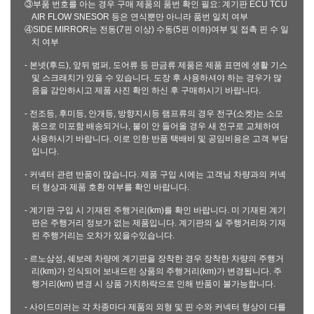
③부품 번호를 아는 경우 구매 제품의 품번 확인 필요: 계기판 ECU TCU
AIR FLOW SNESOR 등은 연식뿐만 아니라 품번 일치 여부
④SIDE MIRROR는 전동(7핀 이상) 수동(5핀 이하)여부 및 접촉 핀 수 일
치 여부
- 본넷(후드), 앞뒤 범퍼, 도어류 등 판금류 제품은 제품 표면에 생활 기스
및 스크래치가 있을 수 있습니다. 도장 후 사용하셔야 하는 경우가 많
음을 감안하시고 제품 사진 확인 하신 후 구매하시기 바랍니다.
- 전조등, 후미등, 안개등, 방향지시등 램프류의 경우 전구(소켓)는 소모
품으로 미포함 배송되거나, 불이 안 들어올 경우 새 전구로 교체하여
사용하시기 바랍니다. 이로 인한 반품 택배비 및 공임비용은 고객 부담
입니다.
- 커넥터 관련 반품이 많습니다. 제품 구입 시에는 고객님 차량과의 커넥
터 형상과 제품 호환 여부를 확인 바랍니다.
- 계기판 구입 시 기재된 주행거리(km)를 확인 바랍니다. 미 기재된 계기
판은 주행거리 정보가 없는 제품입니다. 계기판의 실 주행거리와 기재
된 주행거리는 오차가 있을수있습니다.
- 르노삼성, 쉐보레 차량에 계기판을 장착한 경우 장착한 차량의 주행거
리(km)가 인식되어 보내드린 상품의 주행거리(km)가 변경됩니다. 주
행거리(km) 변경 시 상품 가치하락으로 인해 반품이 불가능합니다.
- 사이드미러는 각 차종마다 제품의 외형 및 핀 수와 커넥터 형상이 다를