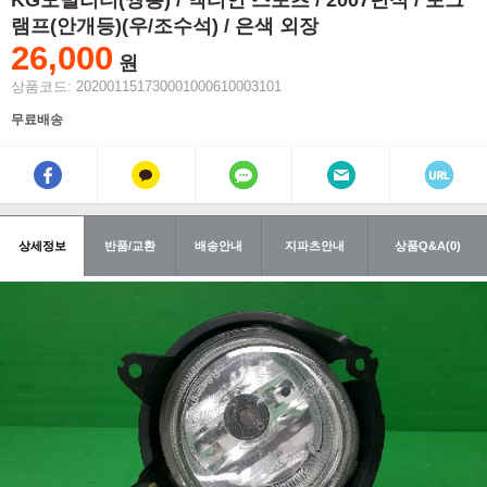
KG모빌리티(쌍용) / 액티언 스포츠 / 2007년식 / 포그
램프(안개등)(우/조수석) / 은색 외장
26,000
원
상품코드: 202001151730001000610003101
무료배송
상세정보
반품/교환
배송안내
지파츠안내
상품Q&A(0)