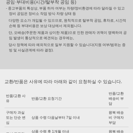
공임·부대비용(시간/탈부착 공임 등)
- 중고부품의 특성상, 부품 하자 여부는 차량/정비환경에 따라 달라질 수 있고
정비 공임은 정비소 작업 방식·차량 상태 등
다양한 요소가 개입될 수 있으므로, 원칙적으로 탈부착 공임, 휴차료, 시간적
손해 등 부대비용은 보상 대상에서 제외됩니다.
단, 오배송(주문한 제품과 상이한 제품)으로 인한 판매자 귀책이 명백하여 공
임 발생이 통상적으로 예견되는 경우에는,
당사 정책에 따라 예외적으로 일부 지원할 수 있습니다(지원 여부/범위는 증
빙 및 사실관계에 따라 결정).
교환/반품은 사유에 따라 아래와 같이 요청하실 수 있습니다.
반품/교환
반품/교환 사
반품/교환 요청기간
배송비 부
유
담
구매자 과실
왕복 배송
또는 단순 변
상품 수령 다음날부터 7일 이내
비 구매자
심
부담
상품 수령 후 1개월 이내
왕복 배송