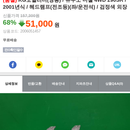
(품절)
KG모빌리티(쌍용) / 뉴무쏘 디젤 4WD 290SR /
2001년식 / 헤드램프(전조등)(좌/운전석) / 검정색 외장
신품가격
157,300원
68%
51,000
원
상품코드: 2006051457
무료배송
핀수확인 필수
상세정보
반품/교환
배송안내
지파츠안내
상품Q&A(0)