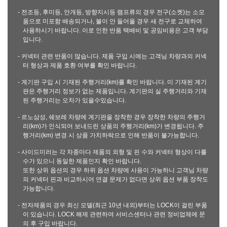
- 전조등, 후미등, 안개등, 방향지시등 램프류의 경우 전구(소켓)는 소모
품으로 미포함 배송되거나, 불이 안 들어올 경우 새 전구로 교체하여
사용하시기 바랍니다. 이로 인한 반품 택배비 및 공임비용은 고객 부담
입니다.
- 커넥터 관련 반품이 많습니다. 제품 구입 시에는 고객님 차량과의 커넥
터 형상과 제품 호환 여부를 확인 바랍니다.
- 계기판 구입 시 기재된 주행거리(km)를 확인 바랍니다. 미 기재된 계기
판은 주행거리 정보가 없는 제품입니다. 계기판의 실 주행거리와 기재
된 주행거리는 오차가 있을수있습니다.
- 르노삼성, 쉐보레 차량에 계기판을 장착한 경우 장착한 차량의 주행거
리(km)가 인식되어 보내드린 상품의 주행거리(km)가 변경됩니다. 주
행거리(km) 변경 시 상품 가치하락으로 인해 반품이 불가능합니다.
- 사이드미러는 각 차종마다 제품의 외형 및 핀 수와 커넥터 형상이 다를
수가 있으니 동일한 제품인지 확인 바랍니다.
또한 상위 옵션의 경우 하위 옵션 차량에 사용이 가능하니 고객님 차량
의 커넥터 핀과 비교하시어 연결 문제가 없다면 상위 옵션 부품 장착도
가능합니다.
- 전자제품의 경우 최신 모델(최근 10년 내외)부터는 LOCK이 걸린 부품
이 있습니다. LOCK 해제 관련하여 서비스센터나 관련 정비업체에 문
의 후 구입 바랍니다.