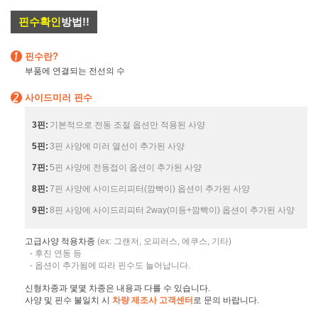
핀수확인
방법!!
핀수란?
부품에 연결되는 전선의 수
사이드미러 핀수
3핀:
기본적으로 전동 조절 옵션만 적용된 사양
5핀:
3핀 사양에 미러 열선이 추가된 사양
7핀:
5핀 사양에 전동접이 옵션이 추가된 사양
8핀:
7핀 사양에 사이드리피터(깜빡이) 옵션이 추가된 사양
9핀:
8핀 사양에 사이드리피터 2way(미등+깜빡이) 옵션이 추가된 사양
고급사양 적용차종
(ex: 그랜저, 오피러스, 에쿠스, 기타)
- 후진 연동 등
- 옵션이 추가됨에 따라 핀수도 늘어납니다.
신형차종과 몇몇 차종은 내용과 다를 수 있습니다.
사양 및 핀수 불일치 시
차량 제조사 고객센터
로 문의 바랍니다.