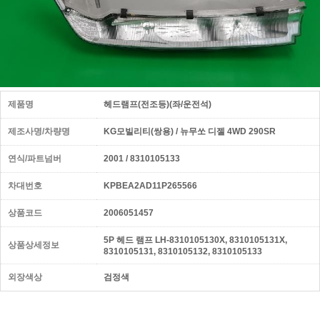
제품명
헤드램프(전조등)(좌/운전석)
제조사명/차량명
KG모빌리티(쌍용) / 뉴무쏘 디젤 4WD 290SR
연식/파트넘버
2001 / 8310105133
차대번호
KPBEA2AD11P265566
상품코드
2006051457
5P 헤드 램프 LH-8310105130X, 8310105131X,
상품상세정보
8310105131, 8310105132, 8310105133
외장색상
검정색