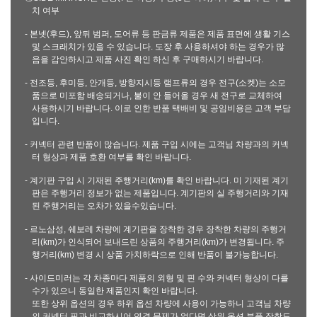
치 여부
- 본넷(후드), 앞뒤 범퍼, 도어류 등 판금류 제품은 제품 표면에 생활 기스
및 스크래치가 있을 수 있습니다. 도장 후 사용하셔야 하는 경우가 많
음을 감안하시고 제품 사진 확인 하신 후 구매하시기 바랍니다.
- 전조등, 후미등, 안개등, 방향지시등 램프류의 경우 전구(소켓)는 소모
품으로 미포함 배송되거나, 불이 안 들어올 경우 새 전구로 교체하여
사용하시기 바랍니다. 이로 인한 반품 택배비 및 공임비용은 고객 부담
입니다.
- 커넥터 관련 반품이 많습니다. 제품 구입 시에는 고객님 차량과의 커넥
터 형상과 제품 호환 여부를 확인 바랍니다.
- 계기판 구입 시 기재된 주행거리(km)를 확인 바랍니다. 미 기재된 계기
판은 주행거리 정보가 없는 제품입니다. 계기판의 실 주행거리와 기재
된 주행거리는 오차가 있을수있습니다.
- 르노삼성, 쉐보레 차량에 계기판을 장착한 경우 장착한 차량의 주행거
리(km)가 인식되어 보내드린 상품의 주행거리(km)가 변경됩니다. 주
행거리(km) 변경 시 상품 가치하락으로 인해 반품이 불가능합니다.
- 사이드미러는 각 차종마다 제품의 외형 및 핀 수와 커넥터 형상이 다를
수가 있으니 동일한 제품인지 확인 바랍니다.
또한 상위 옵션의 경우 하위 옵션 차량에 사용이 가능하니 고객님 차량
의 커넥터 핀과 비교하시어 연결 문제가 없다면 상위 옵션 부품 장착도