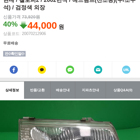
현대 / 갤로퍼2 / 2002년식 / 헤드램프(전조등)(우/조수
석) / 검정색 외장
신품가격
73,920원
40%
44,000
원
상품코드: 20070212906
무료배송
핀수확인 필수
상세정보
반품/교환
배송안내
지파츠안내
상품Q&A(0)