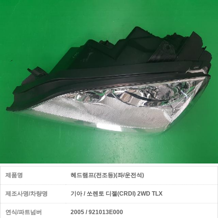
제품명
헤드램프(전조등)(좌/운전석)
제조사명/차량명
기아 / 쏘렌토 디젤(CRDI) 2WD TLX
연식/파트넘버
2005 / 921013E000