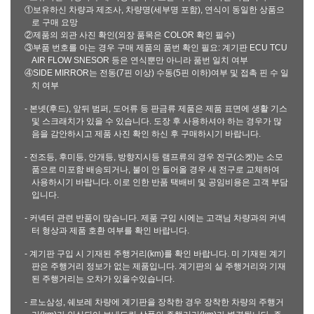
①보유하신 차량과 제조사, 차량명(세부명 포함), 연식이 동일한 상품으
로 구매 요망
②제품의 외관 사진 확인(외장 품목은 COLOR 확인 필수)
③부품 번호를 아는 경우 구매 제품의 품번 확인 필요: 계기판 ECU TCU
AIR FLOW SNESOR 등은 연식뿐만 아니라 품번 일치 여부
④SIDE MIRROR는 전동(7핀 이상) 수동(5핀 이하)여부 및 접촉 핀 수 일
치 여부
- 본넷(후드), 앞뒤 범퍼, 도어류 등 판금류 제품은 제품 표면에 생활 기스
및 스크래치가 있을 수 있습니다. 도장 후 사용하셔야 하는 경우가 많
음을 감안하시고 제품 사진 확인 하신 후 구매하시기 바랍니다.
- 전조등, 후미등, 안개등, 방향지시등 램프류의 경우 전구(소켓)는 소모
품으로 미포함 배송되거나, 불이 안 들어올 경우 새 전구로 교체하여
사용하시기 바랍니다. 이로 인한 반품 택배비 및 공임비용은 고객 부담
입니다.
- 커넥터 관련 반품이 많습니다. 제품 구입 시에는 고객님 차량과의 커넥
터 형상과 제품 호환 여부를 확인 바랍니다.
- 계기판 구입 시 기재된 주행거리(km)를 확인 바랍니다. 미 기재된 계기
판은 주행거리 정보가 없는 제품입니다. 계기판의 실 주행거리와 기재
된 주행거리는 오차가 있을수있습니다.
- 르노삼성, 쉐보레 차량에 계기판을 장착한 경우 장착한 차량의 주행거