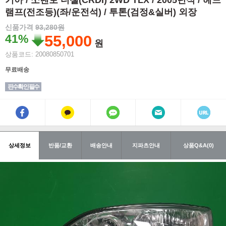
기아 / 쏘렌토 디젤(CRDI) 2WD TLX / 2005년식 / 헤드
램프(전조등)(좌/운전석) / 투톤(검정&실버) 외장
신품가격
93,280원
41%
55,000
원
상품코드: 20080850701
무료배송
핀수확인 필수
상세정보
반품/교환
배송안내
지파츠안내
상품Q&A(0)