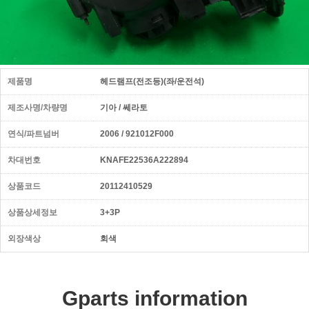
제품명
헤드램프(전조등)(좌/운전석)
제조사명/차량명
기아 / 쎄라토
연식/파트넘버
2006 / 921012F000
차대번호
KNAFE22536A222894
상품코드
20112410529
상품상세정보
3+3P
외장색상
회색
Gparts information