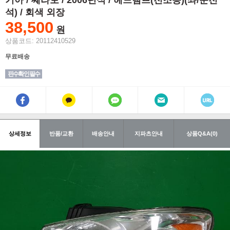
기아 / 쎄라토 / 2006년식 / 헤드램프(전조등)(좌/운전
석) / 회색 외장
38,500
원
상품코드: 20112410529
무료배송
핀수확인 필수
상세정보
반품/교환
배송안내
지파츠안내
상품Q&A(0)