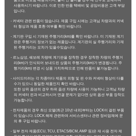
품으로 미포함 배송되거나, 불이 안 들어올 경우 새 전구로 교체하여
사용하시기 바랍니다. 이로 인한 반품 택배비 및 공임비용은 고객 부담
입니다.
- 커넥터 관련 반품이 많습니다. 제품 구입 시에는 고객님 차량과의 커넥
터 형상과 제품 호환 여부를 확인 바랍니다.
- 계기판 구입 시 기재된 주행거리(km)를 확인 바랍니다. 미 기재된 계기
판은 주행거리 정보가 없는 제품입니다. 계기판의 실 주행거리와 기재
된 주행거리는 오차가 있을수있습니다.
- 르노삼성, 쉐보레 차량에 계기판을 장착한 경우 장착한 차량의 주행거
리(km)가 인식되어 보내드린 상품의 주행거리(km)가 변경됩니다. 주
행거리(km) 변경 시 상품 가치하락으로 인해 반품이 불가능합니다.
- 사이드미러는 각 차종마다 제품의 외형 및 핀 수와 커넥터 형상이 다를
수가 있으니 동일한 제품인지 확인 바랍니다.
또한 상위 옵션의 경우 하위 옵션 차량에 사용이 가능하니 고객님 차량
의 커넥터 핀과 비교하시어 연결 문제가 없다면 상위 옵션 부품 장착도
가능합니다.
- 전자제품의 경우 최신 모델(최근 10년 내외)부터는 LOCK이 걸린 부품
이 있습니다. LOCK 해제 관련하여 서비스센터나 관련 정비업체에 문
의 후 구입 바랍니다.
- 일부 전자 제품(ECU, TCU, ETACS/BCM, AMP 등)은 재 사용 전자 제