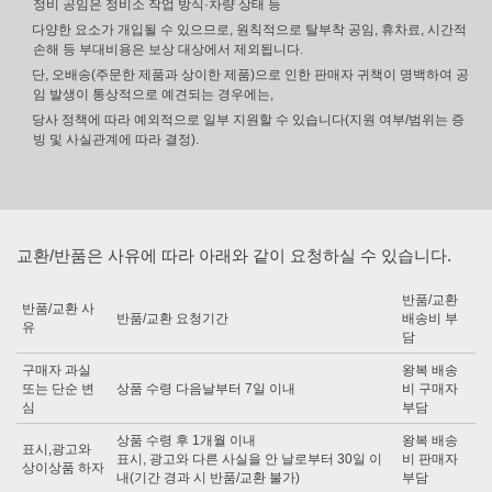
정비 공임은 정비소 작업 방식·차량 상태 등
다양한 요소가 개입될 수 있으므로, 원칙적으로 탈부착 공임, 휴차료, 시간적
손해 등 부대비용은 보상 대상에서 제외됩니다.
단, 오배송(주문한 제품과 상이한 제품)으로 인한 판매자 귀책이 명백하여 공
임 발생이 통상적으로 예견되는 경우에는,
당사 정책에 따라 예외적으로 일부 지원할 수 있습니다(지원 여부/범위는 증
빙 및 사실관계에 따라 결정).
교환/반품은 사유에 따라 아래와 같이 요청하실 수 있습니다.
반품/교환
반품/교환 사
반품/교환 요청기간
배송비 부
유
담
구매자 과실
왕복 배송
또는 단순 변
상품 수령 다음날부터 7일 이내
비 구매자
심
부담
상품 수령 후 1개월 이내
왕복 배송
표시,광고와
표시, 광고와 다른 사실을 안 날로부터 30일 이
비 판매자
상이상품 하자
내(기간 경과 시 반품/교환 불가)
부담