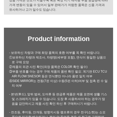
상품 가격은 연도가 지날수록 혹은 특정 시기 재사용 부품 공급량에 따라
가격 변동이 있을 수 있어서 일부 판매가가 저렴한 품목은 신품 가격과
유사하거나 고가 일수도 있습니다.
Product information
- 보유하신 차량과 구매 희망 품목의 호환 여부를 꼭 확인 바랍니다.
①보유하신 차량과 제조사, 차량명(세부명 포함), 연식이 동일한 상품으
로 구매 요망
②제품의 외관 사진 확인(외장 품목은 COLOR 확인 필수)
③부품 번호를 아는 경우 구매 제품의 품번 확인 필요: 계기판 ECU TCU
AIR FLOW SNESOR 등은 연식뿐만 아니라 품번 일치 여부
④SIDE MIRROR는 전동(7핀 이상) 수동(5핀 이하)여부 및 접촉 핀 수 일
치 여부
- 본넷(후드), 앞뒤 범퍼, 도어류 등 판금류 제품은 제품 표면에 생활 기스
및 스크래치가 있을 수 있습니다. 도장 후 사용하셔야 하는 경우가 많
음을 감안하시고 제품 사진 확인 하신 후 구매하시기 바랍니다.
- 전조등, 후미등, 안개등, 방향지시등 램프류의 경우 전구(소켓)는 소모