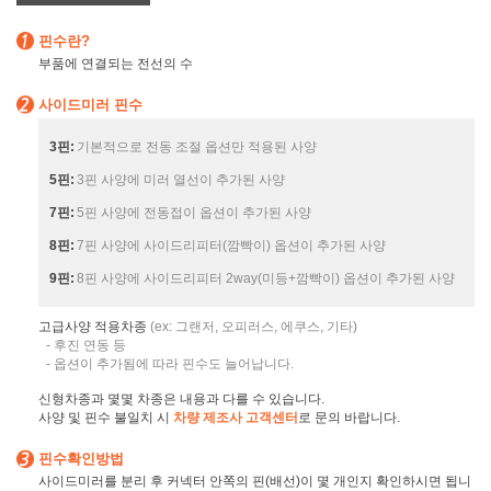
핀수란?
부품에 연결되는 전선의 수
사이드미러 핀수
3핀:
기본적으로 전동 조절 옵션만 적용된 사양
5핀:
3핀 사양에 미러 열선이 추가된 사양
7핀:
5핀 사양에 전동접이 옵션이 추가된 사양
8핀:
7핀 사양에 사이드리피터(깜빡이) 옵션이 추가된 사양
9핀:
8핀 사양에 사이드리피터 2way(미등+깜빡이) 옵션이 추가된 사양
고급사양 적용차종
(ex: 그랜저, 오피러스, 에쿠스, 기타)
- 후진 연동 등
- 옵션이 추가됨에 따라 핀수도 늘어납니다.
신형차종과 몇몇 차종은 내용과 다를 수 있습니다.
사양 및 핀수 불일치 시
차량 제조사 고객센터
로 문의 바랍니다.
핀수확인방법
사이드미러를 분리 후 커넥터 안쪽의 핀(배선)이 몇 개인지 확인하시면 됩니