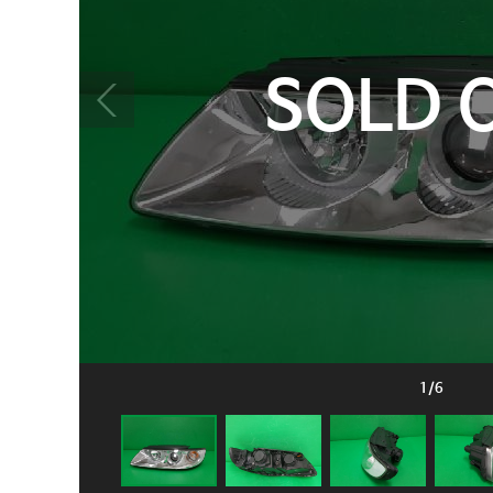
SOLD 
1
/
6