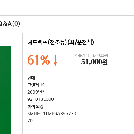
&A(0)
헤드램프(전조등)(좌/운전석)
신품가격
132,000원
61%↓
51,000
원
현대
그랜저 TG
2009년식
921013L000
회색 외장
KMHFC41MP9A395770
7P