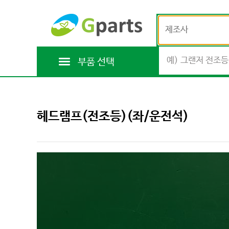
제조사
부품 선택
헤드램프(전조등)(좌/운전석)