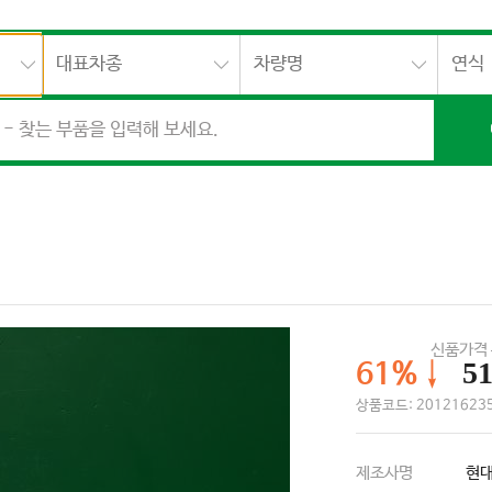
대표차종
차량명
연식
신품가격
51
61%↓
상품코드: 20121623
제조사명
현