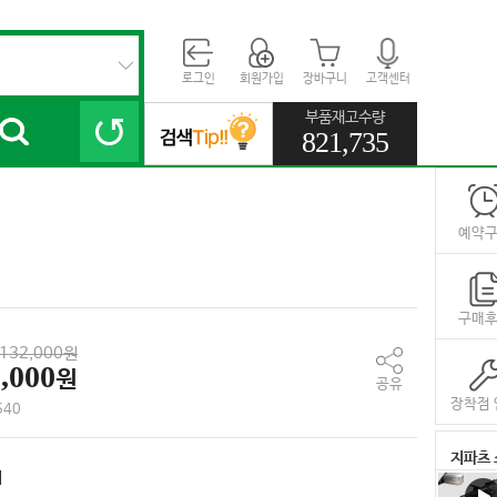
로그인
회원가입
장바구니
고객센터
부품재고수량
821,735
예약
구매
132,000원
,000
원
공유
장착점 
540
지파츠 
대