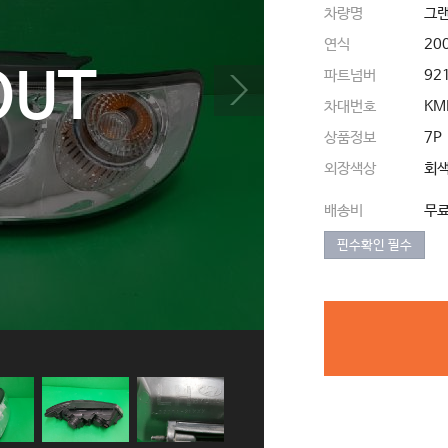
차량명
그랜
연식
20
OUT
파트넘버
92
차대번호
KM
상품정보
7P
외장색상
회
배송비
무
핀수확인 필수