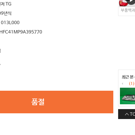
저 TG
부품백
09년식
1013L000
HFC41MP9A395770
색
료
최근 본
(1)
품절
T